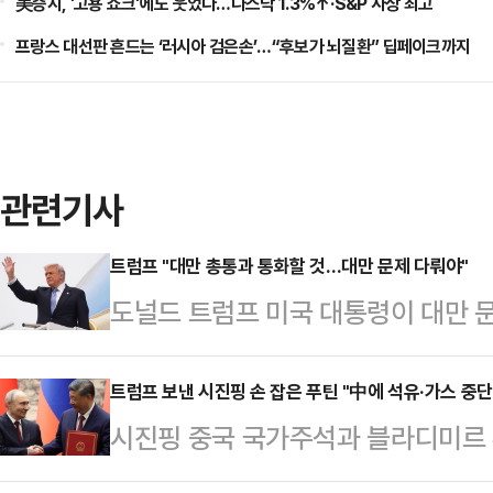
美증시, '고용 쇼크'에도 웃었다…나스닥 1.3%↑·S&P 사상 최고
프랑스 대선판 흔드는 ‘러시아 검은손’…“후보가 뇌질환” 딥페이크까지
관련기사
트럼프 "대만 총통과 통화할 것…대만 문제 다뤄야"
도널드 트럼프 미국 대통령이 대만 
것이라고 말했다.로이터통신에 따르면
자회견에서 “라이 총통과 통화할 예
트럼프 보낸 시진핑 손 잡은 푸틴 "中에 석유·가스 중단
시진핑 중국 국가주석과 블라디미르 
는 대만 문제를 다룰 것이다”고 밝혔
친 정상회담을 진행한 뒤 중·러 협
중국 국가주석과의 정상회담에서 대만