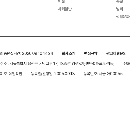
인물
종교
사회일반
날씨
생활문화
최종편집시간: 2026.08.10 14:24
회사소개
편집규약
광고제휴문의
주소 : 서울특별시 용산구 서빙고로 17, 18층(한강로3가,센트럴파크 타워동)
전화 
제호: 데일리안
등록일/발행일: 2005.09.13
등록번호: 서울 아00055