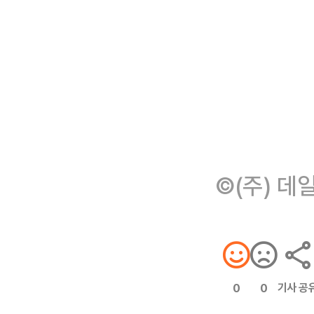
©(주) 데
기사 공
0
0