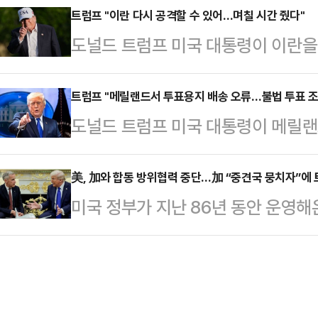
드 트럼프 미국 대통령과 미·중 정상
트럼프 "이란 다시 공격할 수 있어…며칠 시간 줬다"
다. 그는 “대만 해협 긴장 속에 독
도널드 트럼프 미국 대통령이 이란을
관영 신화통신, 러시아 국영 타스통신
독립하려는 이유는 전쟁을 원하기 때
신에 따르면 트럼프 대통령은 19일(
회담을 마친 뒤 공동 기자회견을 통해
뒤에 있다고 생각한…
설 현장을 안내하는 자리에서 기자회견
트럼프 "메릴랜드서 투표용지 배송 오류…불법 투표 조
린우호 협력 심화를 위한 공동성명에 
도널드 트럼프 미국 대통령이 메릴
간 밖에 남지 않았을 때 보류를 명령
력 문서가 체결됐다”고 밝혔다.시 
지 발송 오류 사건을 조사하라고 법
원하고 있다. 그러나 합의가 이뤄지
력을 강조하면서…
프 대통령은 18일(현지시간) 소셜미
美, 加와 합동 방위협력 중단…加 “중견국 뭉치자”에 
것”이라고 말했다.전날 그는 소셜미
미국 정부가 지난 86년 동안 운영
드주에서 50만 장의 불법 우편투표
국왕 타밈 빈 하마드 알사니와 무함마
중단했다. 마크 카니 캐나다 총리가
은 승리를 보장하기 위해 부정선거를 
함마드 빈 자예드 알…
(WEF)에서 미국 등 강대국에 맞서
계속됐을 것”이라고 지적했다.지난 
한 것에 대한 보복성 조치라는 해석
청한 유권자 중 일부가 자신이 등록
정책차관은 18일(현지시간) 소셜미디