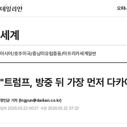
오피
세계
아시아/호주
미국/중남미
유럽
중동/아프리카
세계일반
"트럼프, 방중 뒤 가장 먼저 다
정인균 기자 (Ingyun@dailian.co.kr)
입력 2026.05.22 00:21 수정 2026.05.22 07:22