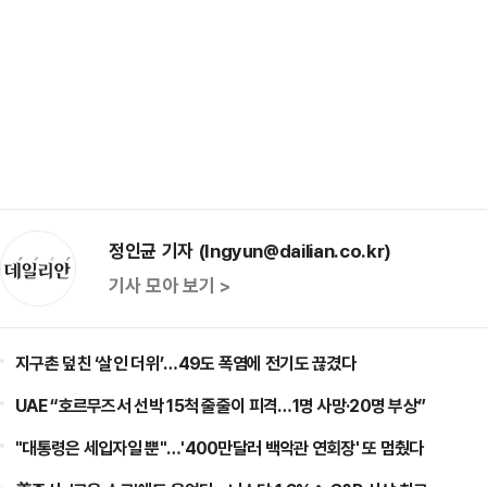
정인균 기자 (Ingyun@dailian.co.kr)
기사 모아 보기 >
지구촌 덮친 ‘살인 더위’…49도 폭염에 전기도 끊겼다
UAE “호르무즈서 선박 15척 줄줄이 피격…1명 사망·20명 부상”
"대통령은 세입자일 뿐"…'400만달러 백악관 연회장' 또 멈췄다