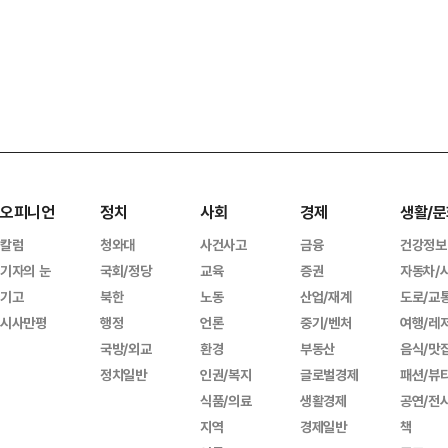
오피니언
정치
사회
경제
생활/문
칼럼
청와대
사건사고
금융
건강정보
기자의 눈
국회/정당
교육
증권
자동차/
기고
북한
노동
산업/재계
도로/교
시사만평
행정
언론
중기/벤처
여행/레
국방/외교
환경
부동산
음식/맛
정치일반
인권/복지
글로벌경제
패션/뷰
식품/의료
생활경제
공연/전
지역
경제일반
책