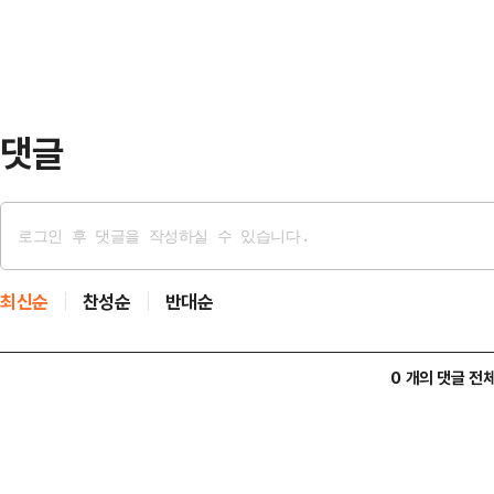
를 받은 것으로 알려졌다.…
“불행히도 캐나다는 방위공약 이행에
실패했다”며 “전쟁부는 합동 방위위원
익을 가져다주는…
댓글
최신순
찬성순
반대순
0 개의 댓글 전