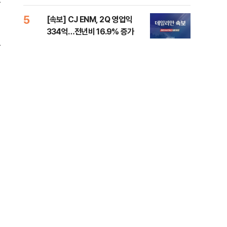
준비 [Now 2.30]
증거
5
10
[속보] CJ ENM, 2Q 영업익
과거
334억…전년비 16.9% 증가
분?
부
앞에