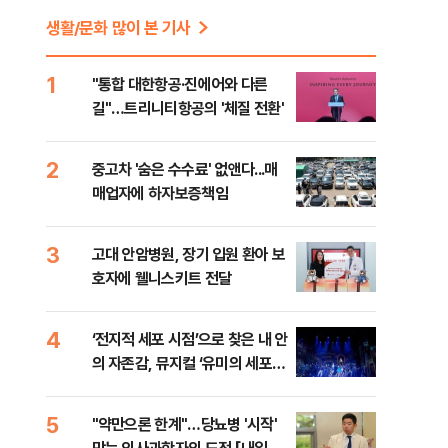
생활/문화 많이 본 기사
1
"통합 대한항공·진에어와 다른
길"…트리니티항공의 '체질 전환'
2
중고차 '숨은 수수료' 없앤다...매
매업자에 하자보증책임
3
고대 안암병원, 장기 입원 환아 보
호자에 웰니스키트 전달
4
‘전지적 세포 시점’으로 찾은 내 안
의 자존감, 뮤지컬 ‘유미의 세포들’
[헬로스테이지]
5
"약만으론 한계"…당뇨병 '시작'