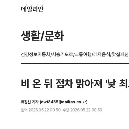
생활/문화
건강정보
자동차/시승기
도로/교통
여행/레저
음식/맛집
패션
비 온 뒤 점차 맑아져 '낮 
유정선 기자 (dwt8485@dailian.co.kr)
입력 2026.05.22 00:50 수정 2026.05.22 00:50