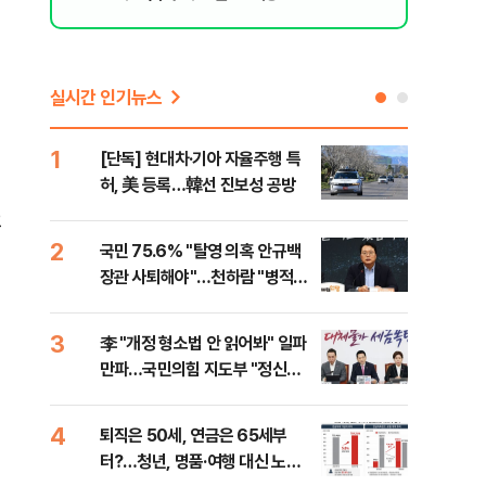
실시간 인기뉴스
1
6
[단독] 현대차·기아 자율주행 특
롯데
허, 美 등록…韓선 진보성 공방
률 
로"
후
2
7
국민 75.6% "탈영 의혹 안규백
"통
장관 사퇴해야"…천하람 "병적기
길"
록 즉각 공개하라"
3
8
李 "개정 형소법 안 읽어봐" 일파
치솟
만파…국민의힘 지도부 "정신세
만에
계 궁금하다"
4
9
퇴직은 50세, 연금은 65세부
[단
터?…청년, 명품·여행 대신 노후
희룡
전