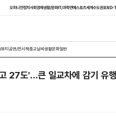
오피니언
정치
사회
경제
생활/문화
IT/과학
연예
스포츠
세계
수도권
포토
D-
/뷰티
공연/전시
책
종교
날씨
생활문화일반
최고 27도'…큰 일교차에 감기 유