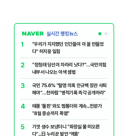
실시간 랭킹뉴스
1
6
"우리가 지지했던 인간들이 이 꼴 만들었
정청래, 
다" 허지웅 일침
대고 대통
2
7
​"정청래 당선이 차라리 낫다?"…국민의힘
[단독] 
내부서 나오는 이색 셈법
록…韓선
3
8
국민 75.6% "탈영 의혹 안규백 장관 사퇴
'화장실서
해야"…천하람 "병적기록 즉각 공개하라"
기하던 男
4
9
태풍 '돌핀' 와도 찜통더위 계속...전문가
‘풀옵션 
"8월 중순까지 폭염"
날 1만대
5
10
기껏 생수 보냈더니 "화장실 물 떠오른
AI 호황
다"...日 누리꾼 발언 ‘역풍’
주주환원