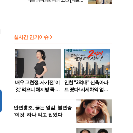
막는 의사과학자의 도전 [내일의
닥터]
지