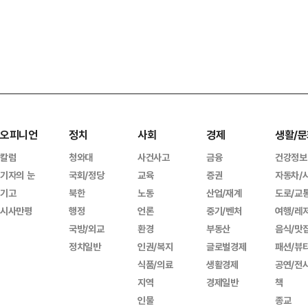
오피니언
정치
사회
경제
생활/문
칼럼
청와대
사건사고
금융
건강정보
기자의 눈
국회/정당
교육
증권
자동차/
기고
북한
노동
산업/재계
도로/교
시사만평
행정
언론
중기/벤처
여행/레
국방/외교
환경
부동산
음식/맛
정치일반
인권/복지
글로벌경제
패션/뷰
식품/의료
생활경제
공연/전
지역
경제일반
책
인물
종교