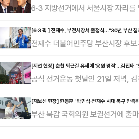
6·3 지방선거에서 서울시장 자리를
힘겨워하는 모습을 보면서 애프터서비
민주당 후보와 오세훈 국민의힘 후보가
쩍 날 수 있도록 6월 3일 서울을 
는 것으로 나타났다.조원씨앤아이가 
[6·3 픽 ] 전재수, 부전시장서 출정식…"30년 부산 침
서울 청계광장에서 열린 캠프 출정식
전재수 더불어민주당 부산시장 후보
무선 100% ARS 방식으로 '서울시
국토부 장관, 문화재청장, 국가유산
출정식을 열고 "30년 침체 끝내고 '
보가 43.0%, 오세훈 후보는 42.
통령까지 철근 …
다.전재수 후보는 21일 부산 부전시
[지선 현장] 춘천 퇴근길 유세에 '응원 경적'…김진태 
0.4%p다.지역별로는 동북권(도봉·
공식 선거운동 첫날인 21일 저녁,
산'의 비전을 제시하며 전면적인 선거
에서 정 후보가 50.2%의 지지율을 
는 춘천 퇴계동 하이마트 사거리에서
소로 택한 부전시장은 부산의 상권 
서 앞섰…
식으로 첫 유세를 시작한 김 후보는
[재보선 현장] 한동훈 "박민식·전재수 시대 북구 만족
껴지는 '부산 민생의 바로미터'다.
부산 북갑 국회의원 보궐선거에 출마
춘천 표심 공략을 이어갔다.김 후보는
지웅 상임선대위원장과 박주민 대한
원이었던 전재수 더불어민주당 현 
터 방문으로 공식 선거운동 첫 행보를
오뚝유세단장이 합류해 지원에…
북갑에서 의원을 지냈던 시기를 '잃어