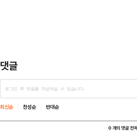
낮 시간대 춘천 25개 읍·면·동 '그
아왔으면 이젠 됐다. 여러분이 그동안
세는 춘천에서 이어진 공식 선거운동
어드리겠다"고 강조했다.한동훈 후보
에는 퇴근길 차량…
치한 쌈지공원에서 '선거 출정식'을 
만 있다"며 "저 한동훈이 끝까지 북
말했다.이날 …
댓글
최신순
찬성순
반대순
0 개의 댓글 전