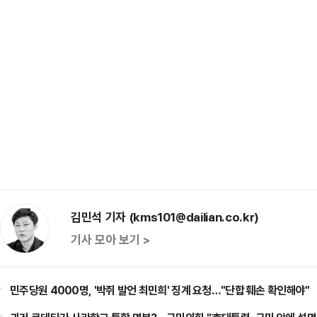
김민석 기자 (kms101@dailian.co.kr)
기사 모아 보기 >
민주당원 4000명, '박쥐 발언 최민희' 징계 요청…"단합 훼손 확인해야"