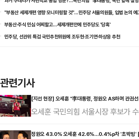
과거 쿠데타가 사관학교 통합 명분?…국민의힘 "李대통령, 국민 앞에 설명
"부동산 세제개편 영향 모니터링할 것"…민주당 서울의원들, 입법 논의 예
부동산·주식 민심 어찌할고…세제개편안에 민주당도 '당혹'
민주당, 선관위 특검 국민추천위원에 조두현·조기연·하상응 추천
관련기사
[지선 현장] 오세훈 "李대통령, 정원오 AS하며 관권
오세훈 국민의힘 서울시장 후보가 수
사 현장의 철근 누락 사태에 대해 엄
령의 발언을 '관건 선거'라고 비판하
정원오 43.0% 오세훈 42.6%…0.4%p차 '초박빙'