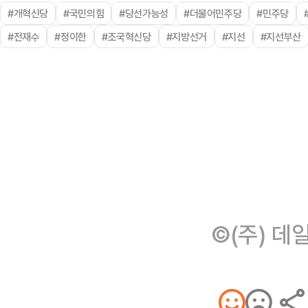
#개혁신당
#국민의힘
#당선가능성
#더불어민주당
#민주당
#전재수
#정이한
#조국혁신당
#지방선거
#지선
#지선부산
©(주) 데