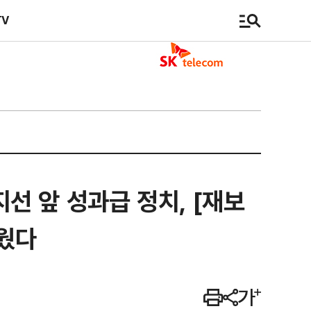
TV
지선 앞 성과급 정치, [재보
띄웠다