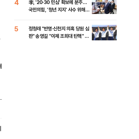
4
9
李, '20·30 민심' 확보에 분주…
고수
국민의힘, '청년 지지' 사수 위해
27
李 견제 사활
5
10
정청래 "반명·신천지 의혹 당원 심
[속
판" 송영길 "이제 조희대 탄핵" 김
선거
투
민석 "대체불가 민주당"
리
해
의