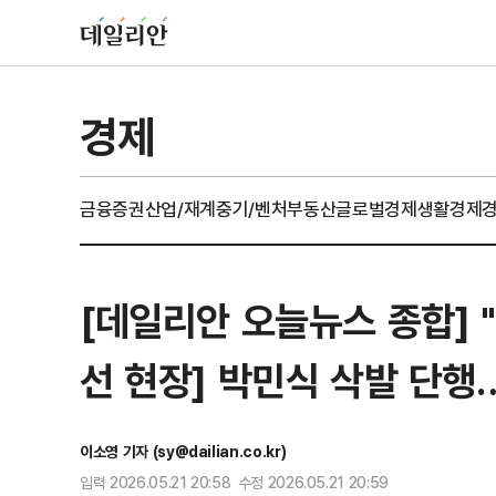
경제
금융
증권
산업/재계
중기/벤처
부동산
글로벌경제
생활경제
[데일리안 오늘뉴스 종합] "
선 현장] 박민식 삭발 단
이소영 기자 (sy@dailian.co.kr)
입력 2026.05.21 20:58 수정 2026.05.21 20:59