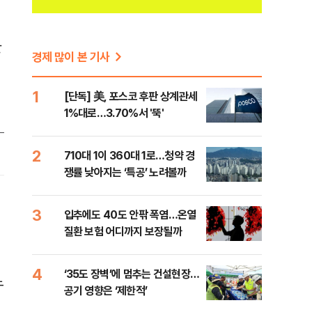
반
경제 많이 본 기사
임
1
[단독] 美, 포스코 후판 상계관세
1%대로…3.70%서 '뚝'
2
710대 1이 360대 1로…청약 경
쟁률 낮아지는 ‘특공’ 노려볼까
3
입추에도 40도 안팎 폭염…온열
질환 보험 어디까지 보장될까
4
‘35도 장벽’에 멈추는 건설현장…
느
공기 영향은 ‘제한적’