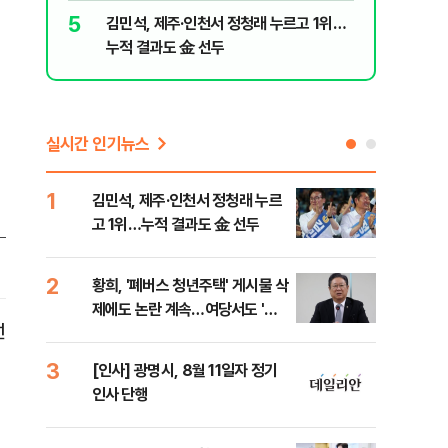
민주당"
5
10
김민석, 제주·인천서 정청래 누르고 1위…
최악의 
누적 결과도 金 선두
낮 최고 
실시간 인기뉴스
1
6
김민석, 제주·인천서 정청래 누르
폐기
고 1위…누적 결과도 金 선두
60
2
7
황희, '폐버스 청년주택' 게시물 삭
"정
제에도 논란 계속…여당서도 '내
도 
선
로남불' 비판
원 
3
8
[인사] 광명시, 8월 11일자 정기
보험
인사 단행
른 