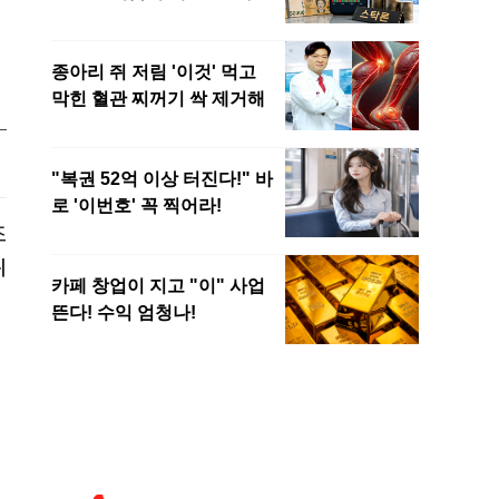
조
위
례