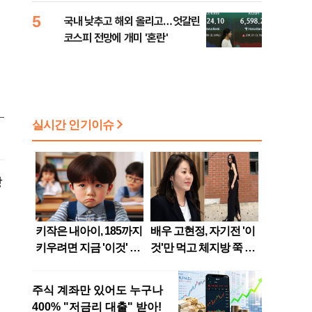
5
국내 낮추고 해외 올리고…엇갈린
코스피 전망에 개미 '혼란'
장