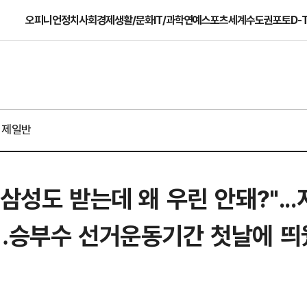
오피니언
정치
사회
경제
생활/문화
IT/과학
연예
스포츠
세계
수도권
포토
D-
경제일반
삼성도 받는데 왜 우린 안돼?"...
행…승부수 선거운동기간 첫날에 