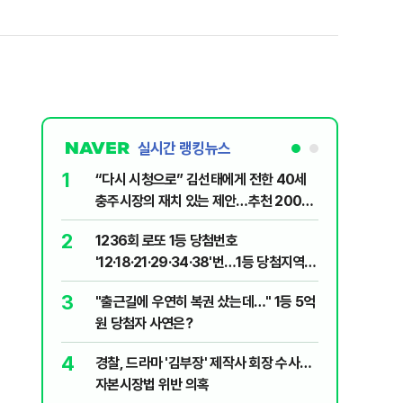
실시간 랭킹뉴스
1
6
“다시 시청으로” 김선태에게 전한 40세
"정청래,
충주시장의 재치 있는 제안…추천 2000
말라"…친
개
격돌
2
7
1236회 로또 1등 당첨번호
장애인 밀
'12·18·21·29·34·38'번…1등 당첨지역
심도 실형
어디?
3
8
"출근길에 우연히 복권 샀는데…" 1등 5억
"우리가 
원 당첨자 사연은?
다" 허지
4
9
경찰, 드라마 '김부장' 제작사 회장 수사…
정청래 "
자본시장법 위반 의혹
길 "이제