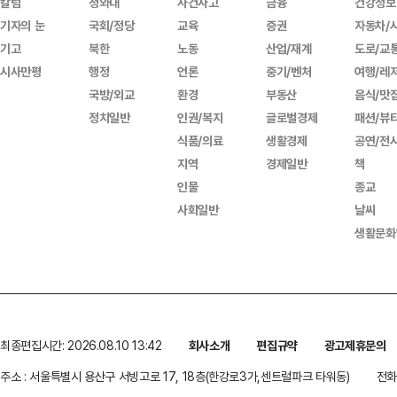
칼럼
청와대
사건사고
금융
건강정보
기자의 눈
국회/정당
교육
증권
자동차/
기고
북한
노동
산업/재계
도로/교
시사만평
행정
언론
중기/벤처
여행/레
국방/외교
환경
부동산
음식/맛
정치일반
인권/복지
글로벌경제
패션/뷰
식품/의료
생활경제
공연/전
지역
경제일반
책
인물
종교
사회일반
날씨
생활문화
최종편집시간: 2026.08.10 13:42
회사소개
편집규약
광고제휴문의
주소 : 서울특별시 용산구 서빙고로 17, 18층(한강로3가,센트럴파크 타워동)
전화 