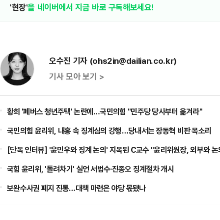
'현장'
을 네이버에서 지금 바로 구독해보세요!
오수진 기자 (ohs2in@dailian.co.kr)
기사 모아 보기 >
황희 '폐버스 청년주택' 논란에…국민의힘 "민주당 당사부터 옮겨라"
국민의힘 윤리위, 내홍 속 징계심의 강행…당내서는 장동혁 비판 목소리
[단독 인터뷰] '윤민우와 징계 논의' 지목된 C교수 "윤리위원장, 외부와 논
국힘 윤리위, '돌려차기' 실언 서범수·진종오 징계절차 개시
보완수사권 폐지 진통…대책 마련은 야당 몫됐나