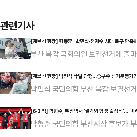
관련기사
[재보선 현장] 한동훈 "박민식·전재수 시대 북구 만족
부산 북갑 국회의원 보궐선거에 출마
원이었던 전재수 더불어민주당 현 
북갑에서 의원을 지냈던 시기를 '잃어
[재보선 현장] 박민식 삭발 단행…승부수 선거운동기
박민식 국민의힘 부산 북갑 보궐선거
아왔으면 이젠 됐다. 여러분이 그동안
그는 "오만한 한동훈 무소속 후보의 
어드리겠다"고 강조했다.한동훈 후보
자존심을 지키는데 한 몸 던지겠다"고
[6·3 픽] 박형준, 부산역서 '결기와 함성 출정식'…"미
치한 쌈지공원에서 '선거 출정식'을 
박형준 국민의힘 부산시장 후보가 부
북구 쌈지공원에서 출정식을 열고 이
만 있다"며 "저 한동훈이 끝까지 북
미래를 여는 선거에서 반드시 승리하
박 후보의 어머니가 진행했다.그는 