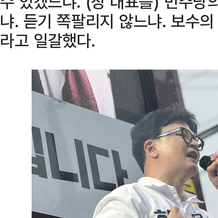
수 있겠느냐. (장 대표를) 민주
냐. 듣기 쪽팔리지 않느냐. 보수의
라고 일갈했다.