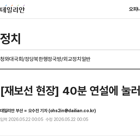
오피
정치
청와대
국회/정당
북한
행정
국방/외교
정치일반
[재보선 현장] 40분 연설에 눌
데일리안 부산 = 오수진 기자 (ohs2in@dailian.co.kr)
입력 2026.05.22 00:05 수정 2026.05.22 00:05