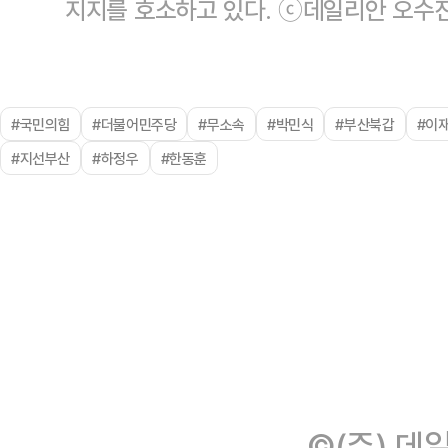
지지를 호소하고 있다. ⓒ데일리안 오수
#국민의힘
#더불어민주당
#무소속
#박민식
#부산북갑
#이
#지선부산
#하정우
#한동훈
©(주) 데