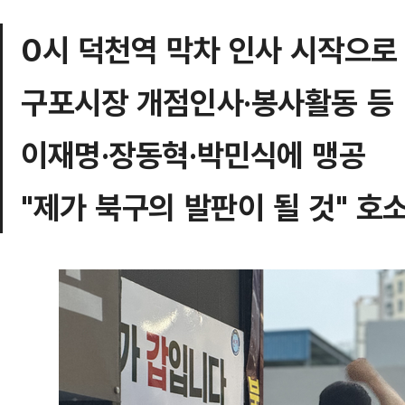
0시 덕천역 막차 인사 시작으로
구포시장 개점인사·봉사활동 등
이재명·장동혁·박민식에 맹공
"제가 북구의 발판이 될 것" 호