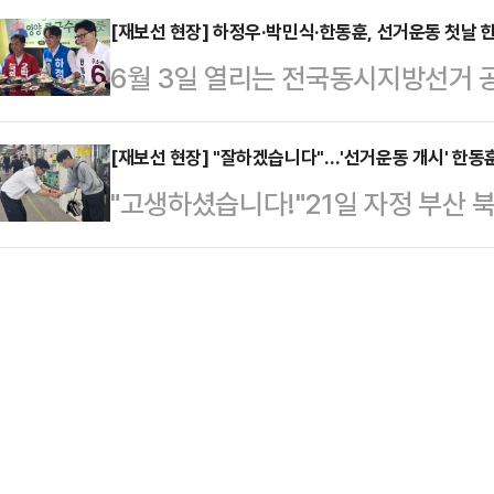
말했다.이날 …
오후 2시 부산역 광장에서 송언석 국
[재보선 현장] 하정우·박민식·한동훈, 선거운동 첫날 
이크를 잡고 "한동훈의 배신의 정치
6월 3일 열리는 전국동시지방선거 
예선대위원장 등과 함께 공식 출정식
주당 하정우 후보와 이재명 정부를 꺾
보궐선거에 출마한 하정우 더불어민주
의원과 구청장 등 지방선거 후보들 
중한 전선에서 …
훈 무소속 후보가 어르신 배식 봉사 
[재보선 현장] "잘하겠습니다"…'선거운동 개시' 한동
인사들은 한 목소리로 박 후보에게 힘
"고생하셨습니다!"21일 자정 부산 
일 부산 북구 남산정종합사회복지관에
리가 당 재건의 신호탄이 될 것"이
각, 한동훈 무소속 후보가 덕천역을
가장 먼저 도착해 배식에 나섰다.이
장은 "부산은 축적된 성…
의 시작을 알렸다. 비가 쏟아지는 
도착했다. 후보들은 조리실 앞에 옹
구는 많지 않았지만, 한 후보는 열의
뒤 곧바로 배식 봉사에 참여했다.하 
을 향해 연신 고개를 숙이며 따듯한
네며 인사를 나눴다…
위해 미리 역에서 기다리던 시민들의 
보님 꼭 보고 싶습니다'라고 적은 한 