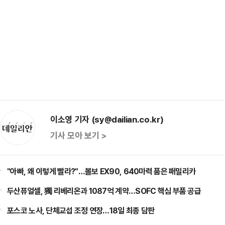
이소영 기자 (sy@dailian.co.kr)
기사 모아 보기 >
"아빠, 왜 이렇게 빨라?"…볼보 EX90, 640마력 품은 패밀리카
두산퓨얼셀, 獨 리베리온과 1087억 계약…SOFC 핵심 부품 공급
포스코 노사, 단체교섭 조정 연장…18일 최종 담판