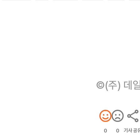
©(주) 데
기사 공
0
0