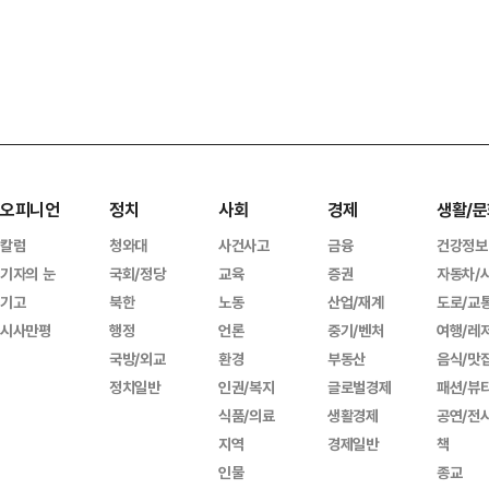
오피니언
정치
사회
경제
생활/문
칼럼
청와대
사건사고
금융
건강정보
기자의 눈
국회/정당
교육
증권
자동차/
기고
북한
노동
산업/재계
도로/교
시사만평
행정
언론
중기/벤처
여행/레
국방/외교
환경
부동산
음식/맛
정치일반
인권/복지
글로벌경제
패션/뷰
식품/의료
생활경제
공연/전
지역
경제일반
책
인물
종교