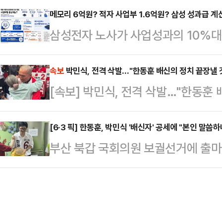
제는 끝이 아니라 '이제 시작'일 뿐
메모리 6억원? 적자 사업부 1.6억원? 삼성 성과급 
면서 "이번에 오세훈 시장을 다시 
삼성전자 노사가 사업성과의 10%
원장을 겸하고 있는 정점식 의장은 
말했다.이어 "정원오 더불어민주당 
보상안에 합의하면서 반도체(DS) 
교섭 끝에 파업을 유보했다는 소식에
음도 뛰지 못하는…
게 됐다. 메모리사업부 직원들은 최대
속보
박민식, 전격 삭발…"한동훈 배신의 정치 끝장낼 
지 모른다"며 "하지만 착각하지 말라
[속보] 박민식, 전격 삭발…"한동훈 
전망이 나오고, 적자를 이어가고 있
는 "성과급을 둘러싼 기업들의 연쇄 
6000만원 수준의 성과급을 확보할 
며 "이미 카카오…
[6·3 픽] 한동훈, 박민식 '배신자' 공세에 "본인 말씀
자 노사가 도출한 '2026년 성과급
부산 북갑 국회의원 보궐선거에 출마
성과급(OPI) 체계를 유지하면서 
일 '배신자' 공세를 이어가는 박민식
설한 점이다.노사…
좋겠다"고 반박했다.한동훈 후보는 
서 열린 콩국수 나눔 행사 직후 기자