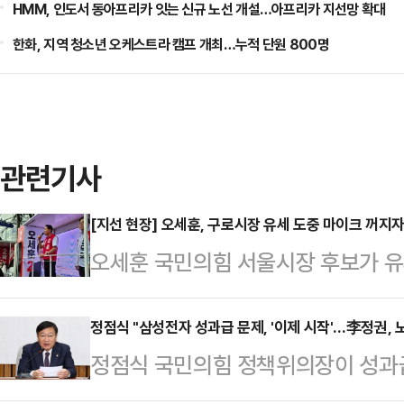
HMM, 인도서 동아프리카 잇는 신규 노선 개설…아프리카 지선망 확대
한화, 지역 청소년 오케스트라 캠프 개최…누적 단원 800명
관련기사
[지선 현장] 오세훈, 구로시장 유세 도중 마이크 꺼지자
오세훈 국민의힘 서울시장 후보가 유
지자 "저를 다시 시장으로 만들지 
고 대응했다.오 후보는 21일 오후 
정점식 "삼성전자 성과급 문제, '이제 시작'…李정권,
정점식 국민의힘 정책위의장이 성과급
올라 연설하던 도중 마이크가 꺼졌다
전자 노사가 극적으로 잠정 합의안을
크가 작동하자, 오 후보는 "방금 전