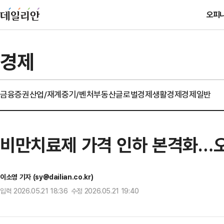
오피
경제
금융
증권
산업/재계
중기/벤처
부동산
글로벌경제
생활경제
경제일반
비만치료제 가격 인하 본격화…
이소영 기자 (sy@dailian.co.kr)
입력 2026.05.21 18:36 수정 2026.05.21 19:40