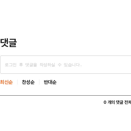
데 대해 "본인이 (부산) 배신하고 
후보는 "부산을 배신하고 분당에 2
박 후보가 지난 2022년 국회의원 보
라…
댓글
최신순
찬성순
반대순
0 개의 댓글 전