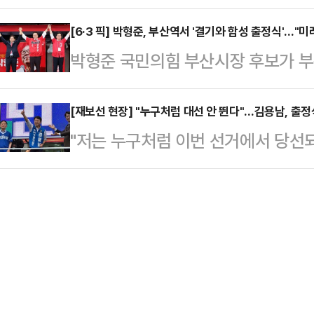
시만 바꾸면 된다"며 지지를 호소했다
크지 않은데 왜 뭉쳐서 오만한 정권
형을 합하면 …
광장에서 진행한 출정식에서 "이번
[6·3 픽] 박형준, 부산역서 '결기와 함성 출정식'…"미
열했느냐는 따끔한 질책을 받았다"고
박형준 국민의힘 부산시장 후보가 부
선거"라면서 이같이 말했다.이어 "
질책 덕분에 우리는 다시 뭉치기 시
미래를 여는 선거에서 반드시 승리하
기 좋은 서울, 시민이 안전하고 편안
서하고 격려해 힘을 모아…
오후 2시 부산역 광장에서 송언석 국
[재보선 현장] "누구처럼 대선 안 뛴다"…김용남, 출
한 오세훈 시정을 끝내고 유능한 시
"저는 누구처럼 이번 선거에서 당선되
예선대위원장 등과 함께 공식 출정식
자"고 강조했다.정 후보는 삼성전자
은 거 없습니다."6·3 지방선거와 
의원과 구청장 등 지방선거 후보들 
통과 등 이재명 정부…
거 공식 선거운동 첫날인 21일. 평
인사들은 한 목소리로 박 후보에게 힘
차 위에서 김용남 더불어민주당 후보
리가 당 재건의 신호탄이 될 것"이
발언을 쏟아냈다.이날 오후 1시쯤 
장은 "부산은 축적된 성…
치 달아오른 분위기였다. 유세복을 
자 지지자들은 손뼉을 치며 "김용남