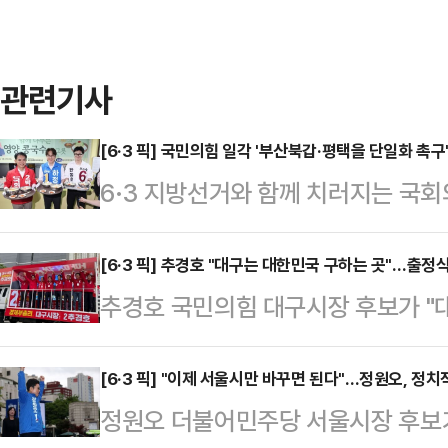
관련기사
[6·3 픽] 국민의힘 일각 '부산북갑·평택을 단일화 촉구
6·3 지방선거와 함께 치러지는 국
에서 단일화를 촉구하는 목소리가 나
뛰고 있는 부산 북갑과 유의동 국민
[6·3 픽] 추경호 "대구는 대한민국 구하는 곳"…출정식서
추경호 국민의힘 대구시장 후보가 "
단일화 요구가 쏟아지는 지역구로 꼽
해내는 곳이 바로 대구이기 때문"이
의원들이 모인 단체 대화방에서 "제 
일 대구 현대백화점 앞에서 열린 출
[6·3 픽] "이제 서울시만 바꾸면 된다"…정원오, 정치
곳인데 현재 박빙 열세"라며 주민들
정원오 더불어민주당 서울시장 후보가
치를 보여주지 못해 동료 의원들과 
에는 안 찍는다', '한동훈 후보 돕지