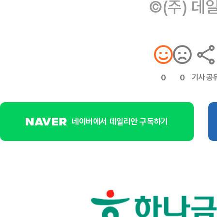
©(주) 데
기사 공
0
0
네이버에서 데일리안 구독하기