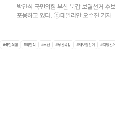
박민식 국민의힘 부산 북갑 보궐선거 후보
포옹하고 있다. ⓒ데일리안 오수진 기자
#국민의힘
#박민식
#부산
#부산북갑
#재보궐선거
#지방선