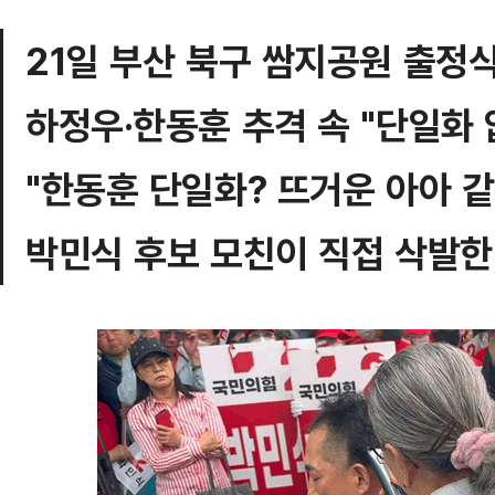
21일 부산 북구 쌈지공원 출정
하정우·한동훈 추격 속 "단일화 
"한동훈 단일화? 뜨거운 아아 같
박민식 후보 모친이 직접 삭발한