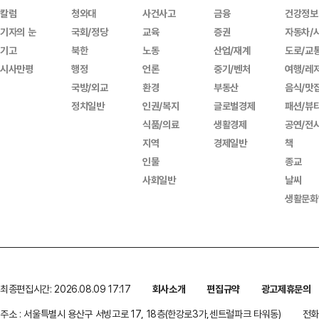
칼럼
청와대
사건사고
금융
건강정보
기자의 눈
국회/정당
교육
증권
자동차/
기고
북한
노동
산업/재계
도로/교
시사만평
행정
언론
중기/벤처
여행/레
국방/외교
환경
부동산
음식/맛
정치일반
인권/복지
글로벌경제
패션/뷰
식품/의료
생활경제
공연/전
지역
경제일반
책
인물
종교
사회일반
날씨
생활문화
최종편집시간: 2026.08.09 17:17
회사소개
편집규약
광고제휴문의
주소 : 서울특별시 용산구 서빙고로 17, 18층(한강로3가,센트럴파크 타워동)
전화 