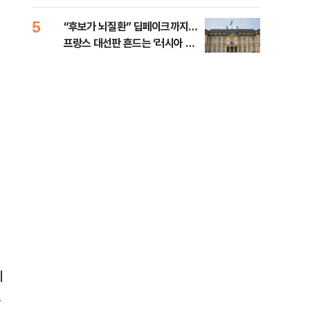
췄다
5
10
“후보가 뇌질환” 딥페이크까지…
호르
프랑스 대선판 흔드는 ‘러시아 검
경파
은손’
세
.