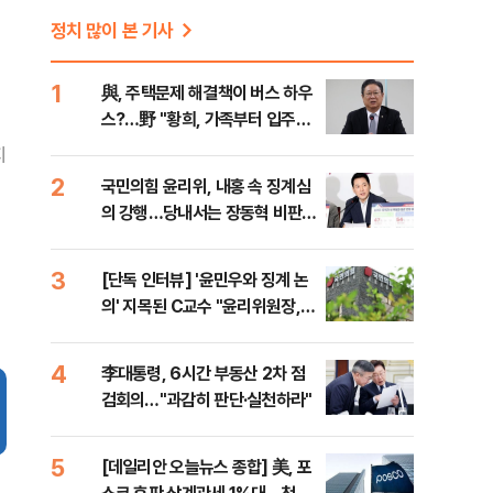
정치 많이 본 기사
1
與, 주택문제 해결책이 버스 하우
스?…野 "황희, 가족부터 입주해
라"
지
2
국민의힘 윤리위, 내홍 속 징계심
의 강행…당내서는 장동혁 비판
목소리
3
[단독 인터뷰] '윤민우와 징계 논
의' 지목된 C교수 "윤리위원장,
외부와 논의 잘못된 행위"
4
李대통령, 6시간 부동산 2차 점
검회의…"과감히 판단·실천하라"
5
[데일리안 오늘뉴스 종합] 美, 포