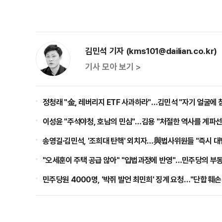
김민석 기자 (kms101@dailian.co.kr)
기사 모아 보기 >
정청래 "金, 레버리지 ETF 사과하라"…김민석 "자기 얼굴에 
이성윤 "주석야청, 호남의 민심"…김용 "처절한 역사를 계파
송영길·김민석, '조희대 탄핵' 외치자…與법사위원들 "즉시 
"오세훈이 주택 공급 않아" "입법과정에 반영"…민주당의 부
민주당원 4000명, '박쥐 발언 최민희' 징계 요청…"단합 훼