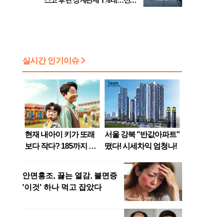
스코 후판 상계관세 1%대…천하
람, 의원 최초 논산훈련소 2박3일
'입소'