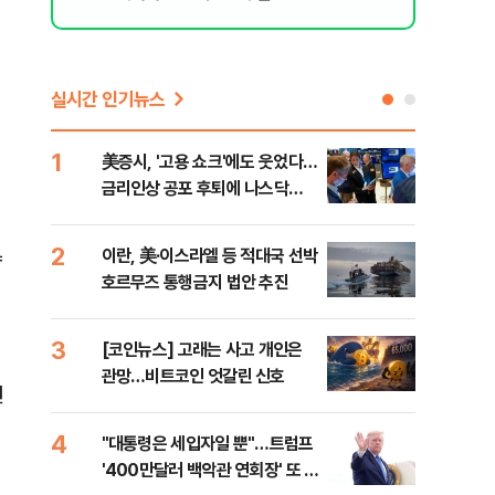
실시간 인기뉴스
1
6
美증시, '고용 쇼크'에도 웃었다…
[인
금리인상 공포 후퇴에 나스닥
인사
1.3%↑
2
7
이란, 美·이스라엘 등 적대국 선박
"아
향
호르무즈 통행금지 법안 추진
철 
데일
3
8
[코인뉴스] 고래는 사고 개인은
[단
관망…비트코인 엇갈린 신호
1%
선
4
9
"대통령은 세입자일 뿐"…트럼프
美 
'400만달러 백악관 연회장' 또 멈
일자