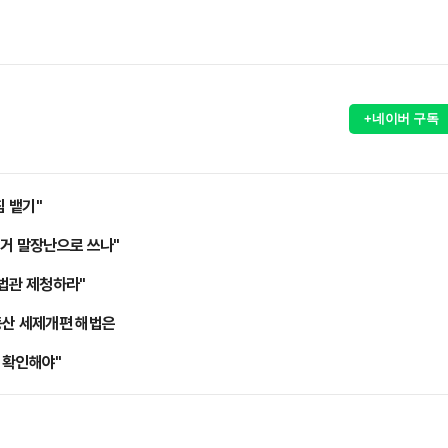
+네이버 구독
침 뱉기"
선거 말장난으로 쓰나"
대법관 제청하라"
동산 세제개편 해법은
손 확인해야"