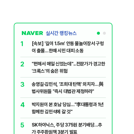
실시간 랭킹뉴스
1
6
[속보] '길이 1.5m' 안동 물놀이장서 구렁
'국장만 
이 출몰…한때 시민 대피 소동
'부글부글
2
7
"편해서 매일 신었는데"...전문가가 경고한
“우크라
'크록스'의 숨은 위험
유 3만t
3
8
송영길·김민석, '조희대 탄핵' 외치자…與
정청래 "
법사위원들 "즉시 대법관 제청하라"
민석 "자
4
9
박지원이 본 호남 당심…"李대통령과 1년
이란, 美
함께한 김민석에 갈 것"
즈 통행금
5
10
SK하이닉스, 주당 375원 분기배당…추
[데일리 
가 주주환원책 3분기 발표
민...홈