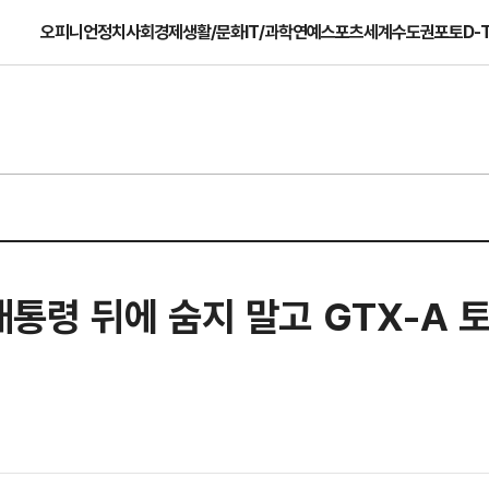
오피니언
정치
사회
경제
생활/문화
IT/과학
연예
스포츠
세계
수도권
포토
D-
, 대통령 뒤에 숨지 말고 GTX-A 