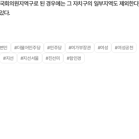
 국회의원지역구로 된 경우에는 그 자치구의 일부지역도 제외한다
있다.
대변인
#더불어민주당
#민주당
#여가부장관
#여성
#여성공천
#지선
#지선서울
#진선미
#함인경