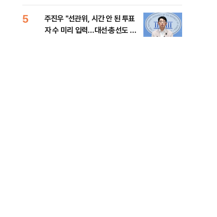
로 1위
틀 
5
10
주진우 "선관위, 시간 안 된 투표
후티
자 수 미리 입력…대선·총선도 수
설 
사해야"