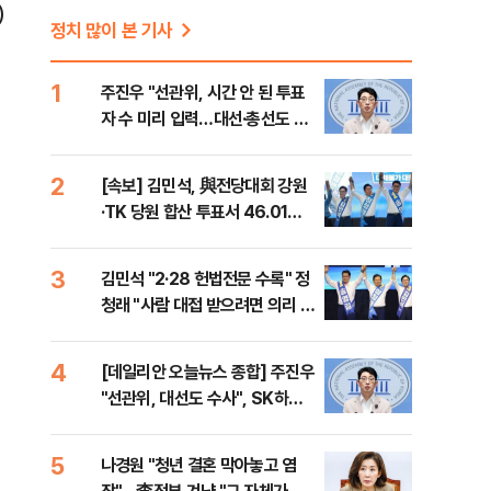
)
정치 많이 본 기사
1
주진우 "선관위, 시간 안 된 투표
자 수 미리 입력…대선·총선도 수
사해야"
2
[속보] 김민석, 與전당대회 강원
·TK 당원 합산 투표서 46.01%
로 1위
3
김민석 "2·28 헌법전문 수록" 정
청래 "사람 대접 받으려면 의리 있
어야" 송영길 "조국혁신당 합당
반대"
4
[데일리안 오늘뉴스 종합] 주진우
"선관위, 대선도 수사", SK하이
닉스 통합노조, 추미애 "지방재정
바꿔야", 세제개편 이달 정리 등
5
나경원 "청년 결혼 막아놓고 염