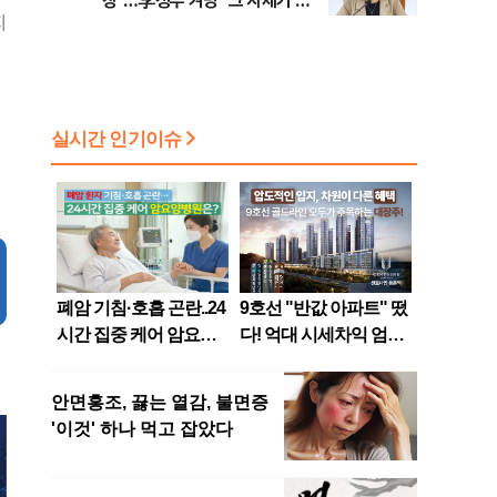
장"…李정부 겨냥 "그 자체가 결
지
혼 페널티"