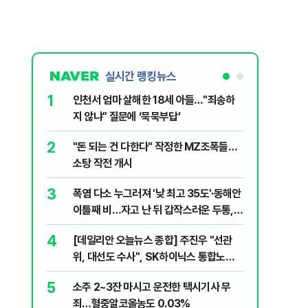
실시간 랭킹뉴스
1
6
인천서 엄마 살해한 18세 아들…"죄송하
바이든 암
지 않냐" 질문에 ‘묵묵부답’
며 목소리
2
7
"돈 되는 건 다한다" 작정한 MZ조폭들…
'폐버스 
소탕 작전 개시
냐, 네 
3
8
폭염 다소 누그러져 '낮 최고 35도'·동해안
변동성 잦
이틀째 비…자고 난 뒤 갑작스러운 두통,
6000~
원인은 [오늘 날씨]
4
9
[데일리안 오늘뉴스 종합] 주진우 "선관
'살인 더
위, 대선도 수사", SK하이닉스 통합노조,
10
나경원 "
추미애 "지방재정 바꿔야", 세제개편 이달
5
소주 2~3잔 마시고 운전한 택시기사 무
부 겨냥 
정리 등
죄…혈중알코올농도 0.03%