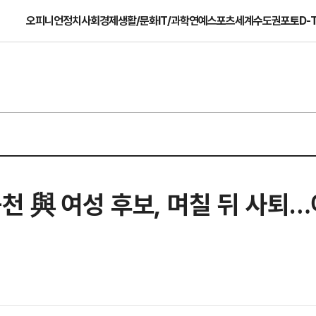
오피니언
정치
사회
경제
생활/문화
IT/과학
연예
스포츠
세계
수도권
포토
D-
 공천 與 여성 후보, 며칠 뒤 사퇴