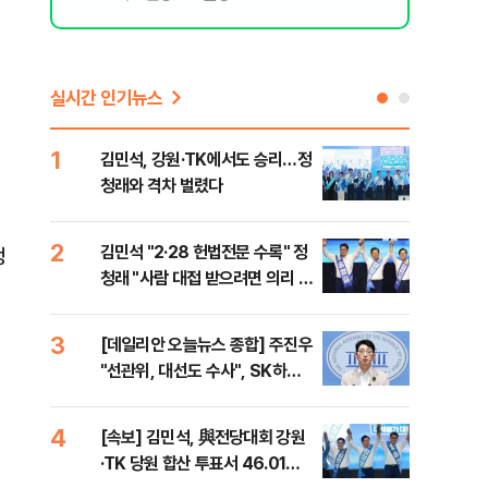
실시간 인기뉴스
1
6
김민석, 강원·TK에서도 승리…정
사우
청래와 격차 벌렸다
화재
2
7
김민석 "2·28 헌법전문 수록" 정
나경
정
청래 "사람 대접 받으려면 의리 있
장"
어야" 송영길 "조국혁신당 합당
혼 
반대"
3
8
[데일리안 오늘뉴스 종합] 주진우
나흘
"선관위, 대선도 수사", SK하이
스,
닉스 통합노조, 추미애 "지방재정
바꿔야", 세제개편 이달 정리 등
4
9
[속보] 김민석, 與전당대회 강원
추미
·TK 당원 합산 투표서 46.01%
못 