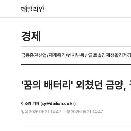
경제
금융
증권
산업/재계
중기/벤처
부동산
글로벌경제
생활경제
'꿈의 배터리' 외쳤던 금양
이소영 기자 (sy@dailian.co.kr)
입력 2026.05.21 14:47 수정 2026.05.21 14:47