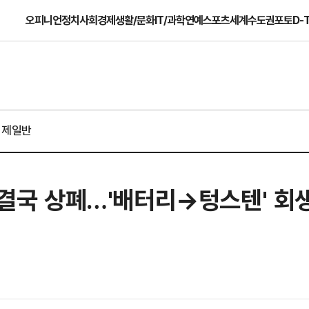
오피니언
정치
사회
경제
생활/문화
IT/과학
연예
스포츠
세계
수도권
포토
D-
경제일반
, 결국 상폐…'배터리→텅스텐' 회