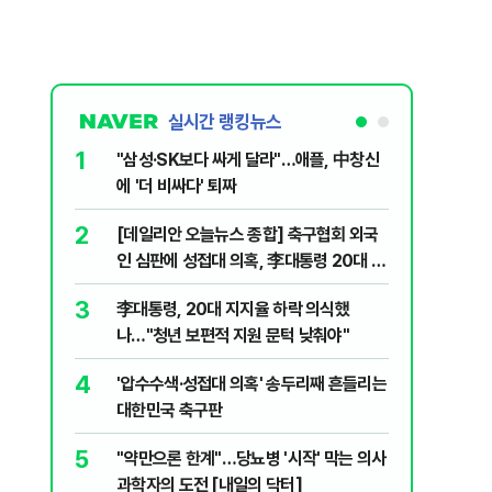
실시간 랭킹뉴스
1
6
"삼성·SK보다 싸게 달라"…애플, 中창신
오세훈 '
에 '더 비싸다' 퇴짜
된 '민주
2
7
[데일리안 오늘뉴스 종합] 축구협회 외국
지진에 
인 심판에 성접대 의혹, 李대통령 20대 지
日 여성..
지율 하락 의식했나, 삼전닉스 올인은 금
3
8
李대통령, 20대 지지율 하락 의식했
보완수사
물, SK하이닉스 프리마켓 시초가 논란 재
나…"청년 보편적 지원 문턱 낮춰야"
몫됐나
점화, 김민석 "과반 승리 가능성 99%" 등
4
9
'압수수색·성접대 의혹' 송두리째 흔들리는
레버리지 
대한민국 축구판
지수로 
5
10
"약만으론 한계"…당뇨병 '시작' 막는 의사
"솟구친 
과학자의 도전 [내일의 닥터]
유공장 화