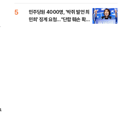
금폭
99
5
10
민주당원 4000명, '박쥐 발언 최
美,
민희' 징계 요청…"단합 훼손 확인
협에
통
해야"
구