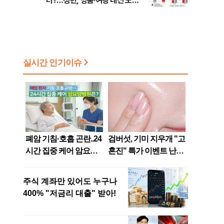
터?…청년, 명품·여행 대신 노후
준비 [Now 2.30]