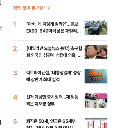
임
경제 많이 본 기사
1
"아빠, 왜 이렇게 빨라?"…볼보
행
EX90, 640마력 품은 패밀리카
[시승기]
2
[데일리안 오늘뉴스 종합] 축구협
회 외국인 심판에 성접대 의혹, 李
대통령 20대 지지율 하락 의식했
나, 삼전닉스 올인은 금물, SK하
3
헥토파이낸셜, ‘내통장결제’ 성장
이닉스 프리마켓 시초가 논란 재
에 상반기 최대 실적
점화, 김민석 "과반 승리 가능성
99%" 등
4
선거 겨냥한 증시정책…제 발등
찍은 이재명 정부
5
퇴직은 50세, 연금은 65세부
지