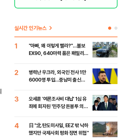
실시간 인기뉴스
1
6
"아빠, 왜 이렇게 빨라?"…볼보
"삼
EX90, 640마력 품은 패밀리카
中창
[시승기]
2
7
병력난 우크라, 외국인 전사 1만
보완
6000명 투입…중남미 출신
은 
40%
피
3
8
오세훈 '여론조사비 대납' 1심 유
[데
죄에 회자된 '민주당 돈봉투 의
회 
혹'…왜?
대통
서
나,
4
9
日 "北 탄도미사일, EEZ 밖 낙하
'경
이닉
했지만 국제사회 평화 정면 위협"
조준
점화