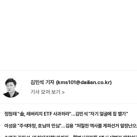
김민석 기자 (kms101@dailian.co.kr)
기사 모아 보기 >
정청래 "金, 레버리지 ETF 사과하라"…김민석 "자기 얼굴에 침 뱉기"
이성윤 "주석야청, 호남의 민심"…김용 "처절한 역사를 계파선거 말장난으