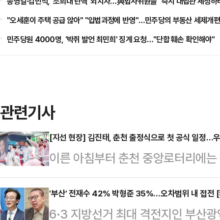
송영길·김민석, '조희대 탄핵' 외치자…與법사위원들 "즉시 대법관 제청하
"오세훈이 주택 공급 않아" "입법과정에 반영"…민주당의 부동산 세제개편
민주당원 4000명, '박쥐 발언 최민희' 징계 요청…"단합 훼손 확인해야"
관련기사
[지선 현장] 김진태, 춘천 출정식으로 첫 공식 일정…우
이른 아침부터 춘천 중앙로터리에는
후보의 유세송이 울려 퍼졌다. 비가
거운동원들은 손뼉을 치고 율동을 
'부산' 전재수 42% 박형준 35%…오차범위 내 접전
6·3 지방선거 최대 격전지인 부산
보는 21일 정치적 고향인 춘천에서