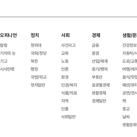
오피니언
정치
사회
경제
생활/문
칼럼
청와대
사건사고
금융
건강정보
기자의 눈
국회/정당
교육
증권
자동차/
기고
북한
노동
산업/재계
도로/교
시사만평
행정
언론
중기/벤처
여행/레
국방/외교
환경
부동산
음식/맛
정치일반
인권/복지
글로벌경제
패션/뷰
식품/의료
생활경제
공연/전
지역
경제일반
책
인물
종교
사회일반
날씨
생활문화