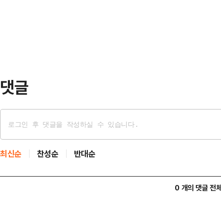
가상 대결에선 김상욱 후보는 43.7%
는 23%로 오차범위 내 접전을 벌였
보…
이었다.김재연 진보당 후보는 4%, 
김용남·유의동 양자대결 시 지지 후
로 유의동 후…
댓글
최신순
찬성순
반대순
0 개의 댓글 전