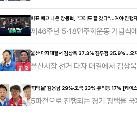
후보와 박형준 국민의힘 후보가 오차
했다. 재선 도전의 첫 유세 무대를
케이스탯리서치가 중앙일보의 의뢰로 지
비표 떼고 나온 장동혁, “그래도 잘 갔다”…여야 진행자
로터리로 택하며, 도지사로서 도정을
제46주년 5·18민주화운동 기념식
조사 방식으로 부산시장 지지 후보를 
험을 함께 앞세웠다.로터리 일대에는
떼어내며 퇴장한 장동혁 국민의힘 대
준 후보는 35%의 지지율을 기록했다
이름이 적힌 유세차가 일찌감치 자…
“그래도 잘 갔다”는 평가가 나왔다. 
울산 다자대결서 김상욱 37.3% 김두겸 35.9%…오
(±3.5%p)내였다.정이한 개혁신당 
울산시장 선거 다자 대결에서 김상
: 동학주호전’에서 이동학 더불어민
다'는 11%, 모름·무응답은 9%였다
후보가 오차범위 내 초접전 양상을 
상근부대변인은 접근 방식은 달랐지
△30대 △…
리얼미터에 의뢰해 지난 18~19일 무
'평택을' 김용남 29%·조국 23%·유의동 17% [케
지난 18일 광주 5·18민주광장에서 
5파전으로 진행되는 경기 평택을 국회
김상욱 후보가 37.3%, 김두겸 후보
러가라”는 고성과 야유가 쏟아졌고, 
용남 더불어민주당 후보와 조국 조국
접전 양상을 보였다.이어서 김종훈 진
는 항…
로 나타났다.케이스탯리서치가 중앙일
보는 6.2% 순을 보였다.김상욱 후
무선 100% 전화면접 방식으로 조사