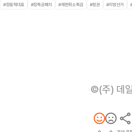
#장동혁대표
#장특공폐지
#재판취소특검
#정권
#지방선거
©(주) 데