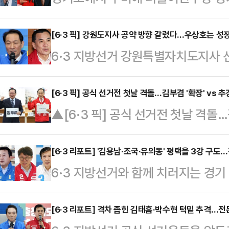
이어질지 주목된다. 그동안 추 후보를 
를 앞세워 공세를 펼쳐온 양향자 국
[6·3 픽] 강원도지사 공약 방향 갈렸다…우상호는 성
6·3 지방선거 강원특별자치도지사 
를 위한 단식 농성을 이어가며 이슈
보와 김진태 국민의힘 후보가 공약 
60%가 넘는 대통령 지지율과 후보
후보는 산업 인프라와 성장기반을 중심
[6·3 픽] 공식 선거전 첫날 격돌…김부겸 '확장' vs 추
개혁신당 후보와 단일화를 하더라도 
▲[6·3 픽] 공식 선거전 첫날 격돌…
고 있는 반면, 김 후보는 복지·현금 
을 내놓고 있다.6·3 지방선거를 2주
6·3 지방선거 공식 선거운동이 21일
무게를 실었다.21일 지역 정가에 따
거에서는 더불어민주당 …
더불어민주당 대구시장 후보와 추경
[6·3 리포트] '김용남·조국·유의동' 평택을 3강 구
각자의 정책 방향을 선명하게 드러내
6·3 지방선거와 함께 치러지는 경
레이스 첫날부터 출정식과 새벽 일정
열린 선거대책위원회 출범식에서도 성
어민주당 후보, 조국 조국혁신당 후보,
입한다. 사전투표(29~30일)까지 9
'청정자연이…
황교안 자유와혁신 후보, 김재연 진보
[6·3 리포트] 격차 좁힌 김태흠·박수현 턱밑 추격…전
시점이다.13일간의 공식 선거운동 