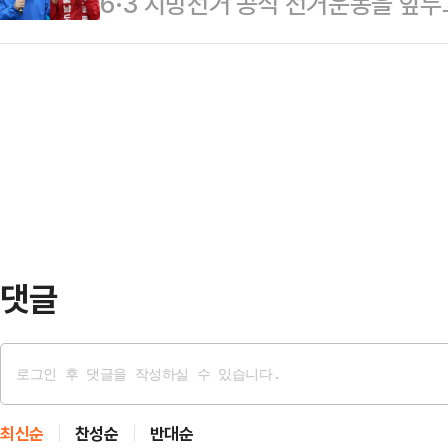
6·3 지방선거 공식 선거운동을 앞
어지는 분위기다. 최근 여론조사에서
의 출발점이다. 후보 등록(14~15일
다. 박수현 더불어민주당 후보의 우
운데 조국·유의동 후보가 오차범위 
의힘 후보가 현역 프리미엄과 보수층
거 막판 최대 변수로 꼽혔던 단일화 
는 양상이다.21일 정치권에 따르면,
가 실리면서 판세는 막판 '쏠림 현상'
후보가 격차를 한 자릿수까지 좁혀오
일리안…
국면에 진입하고 있다.한국리서치가
26~28일 사흘간 무선 100% 전
결과, 박 후보는 …
댓글
최신순
찬성순
반대순