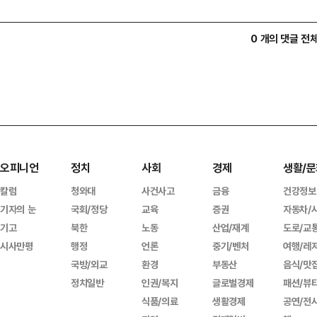
0 개의 댓글 전
오피니언
정치
사회
경제
생활/문
칼럼
청와대
사건사고
금융
건강정보
기자의 눈
국회/정당
교육
증권
자동차/
기고
북한
노동
산업/재계
도로/교
시사만평
행정
언론
중기/벤처
여행/레
국방/외교
환경
부동산
음식/맛
정치일반
인권/복지
글로벌경제
패션/뷰
식품/의료
생활경제
공연/전