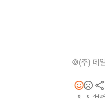
©(주) 데
기사 공
0
0