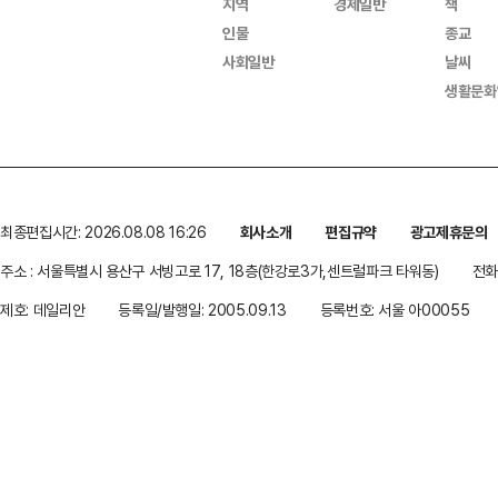
지역
경제일반
책
인물
종교
사회일반
날씨
생활문화
최종편집시간: 2026.08.08 16:26
회사소개
편집규약
광고제휴문의
주소 : 서울특별시 용산구 서빙고로 17, 18층(한강로3가,센트럴파크 타워동)
전화 
제호: 데일리안
등록일/발행일: 2005.09.13
등록번호: 서울 아00055