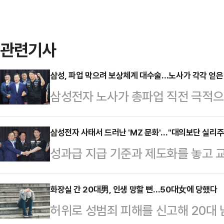
관련기사
삼성, 파업 막으려 보상체계 대수술…노사가 각각 얻은 
삼성전자 노사가 총파업 직전 극적으
를 놓고는 "삼성이 결국 상당 부분 
점이었던 적자 사업부 성과급 배분 
삼성전자 사태서 드러난 'MZ 문화'…"대의보단 실리주
성과급 지급 기준과 제도화를 놓고 교
이고, 상한 없는 특별성과급 제도까
의안을 도출하며 총파업이라는 큰 고
않게 흔들렸다는 분석이다.20일 공
동이 투쟁과 연대, 그리고 사회적 가
화장실 간 20대男, 인생 망할 뻔…50대女에 당했다
는 DS(반도체)부문 특별경영성과급
허위로 성범죄 피해를 신고해 20대 
(1980년~2000년 출생자) 중심
로 했다. 재원 규모는 사업성과의 1