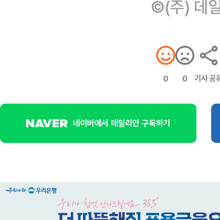
©(주) 데
기사 공
0
0
네이버에서 데일리안 구독하기