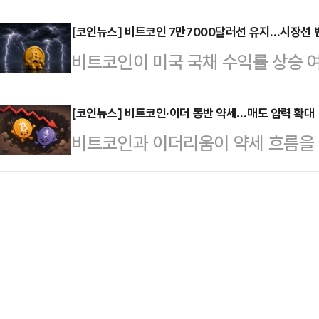
형의 집행유예를 선고받았다.12일 
적 이익과 보상을 최우선으로 삼는 '
(OPI) 1.5%와 …
현권 판사는 무고 혐의로 기소된 50
[코인뉴스] 비트코인 7만7000달러선 유지…시장선 
다.반면 이들이 내세운 실리주의가 
비트코인이 미국 국채 수익률 상승 
1년을 선고했다.A씨는 고의가 없었
계를 고스란히 드러냈다는 지적도 
흐름을 이어가고 있다.단기 반등세를
나 재판부는 이를 받아들이지 않았다
자지부(삼성전자 초기업노조…
이 다시 커질 가능성에도 주목하는 
[코인뉴스] 비트코인·이더 동반 약세…매도 압력 확대
른 남성의 행동이 거짓일 수 있다는
비트코인과 이더리움이 약세 흐름을 
랫폼 코인게코에 따르면 이날 오후 3
보여 무고의 고의가 인정된다"고 판
게가 실리고 있다.미국 도널드 트럼
에 거래됐다.1시간 전 대비 0.2%,
칫 피무고자가 중대한 처…
를 지시하며 제도권 편입 기대감을 
다.다만 중장기 흐름은 여전히 약세
모습이다.20일 글로벌 가상자산 시
4.7%, 14일간 기준으로는 5.0
9시 기준 비트코인은 7만6752달러
는 최근 …
6952달러 대비 소폭 하락한 수준
간 이더리움은 2109달러를 기록하며 