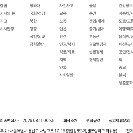
칼럼
청와대
사건사고
금융
건강정보
기자의 눈
국회/정당
교육
증권
자동차/
기고
북한
노동
산업/재계
도로/교
시사만평
행정
언론
중기/벤처
여행/레
국방/외교
환경
부동산
음식/맛
정치일반
인권/복지
글로벌경제
패션/뷰
식품/의료
생활경제
공연/전
지역
경제일반
책
인물
종교
사회일반
날씨
생활문화
최종편집시간: 2026.08.11 00:35
회사소개
편집규약
광고제휴문의
주소 : 서울특별시 용산구 서빙고로 17, 18층(한강로3가,센트럴파크 타워동)
전화 