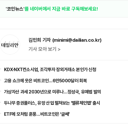
'코인뉴스'
를 네이버에서 지금 바로 구독해보세요!
김민희 기자 (minimi@dailian.co.kr)
기사 모아 보기 >
KDX·NXT컨소시엄, 조각투자 장외거래소 본인가 신청
고용 쇼크에 웃은 비트코인…6만5000달러 회복
가상자산 과세 2030년으로 미루나…정성국, 유예법 발의
두나무 증권플러스, 유망 산업 펼쳐보는 ‘밸류체인맵’ 출시
ETF에 모처럼 훈풍…비트코인은 ‘글쎄’