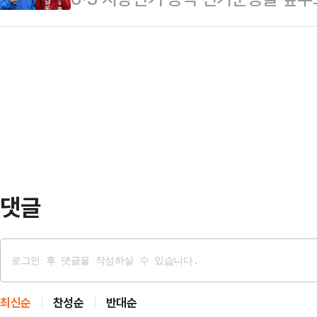
(1.33%) 오른 5만 20.98에 마
모리 반도체 제조업체다”며 “세계적인
다. 박수현 더불어민주당 후보의 우
78.89포인트(1.07%) 상승한 74
를 겪고 있는 상황에서…
의힘 후보가 현역 프리미엄과 보수층
100지수는 399.65포인트(1.55%
는 양상이다.21일 정치권에 따르면,
이날 도널드 트럼프 미국 대통령이 
후보가 격차를 한 자릿수까지 좁혀오
다…
국면에 진입하고 있다.한국리서치가
26~28일 사흘간 무선 100% 전
결과, 박 후보는 …
댓글
최신순
찬성순
반대순