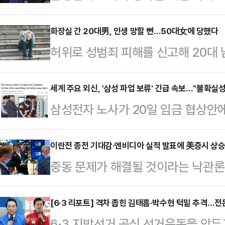
를 놓고는 "삼성이 결국 상당 부분 
점이었던 적자 사업부 성과급 배분 
화장실 간 20대男, 인생 망할 뻔…50대女에 당했다
허위로 성범죄 피해를 신고해 20대 
이고, 상한 없는 특별성과급 제도까
형의 집행유예를 선고받았다.12일 
않게 흔들렸다는 분석이다.20일 공
현권 판사는 무고 혐의로 기소된 50
세계 주요 외신, '삼성 파업 보류' 긴급 속보…"불확실성
는 DS(반도체)부문 특별경영성과급
삼성전자 노사가 20일 임금 협상안
1년을 선고했다.A씨는 고의가 없었
로 했다. 재원 규모는 사업성과의 1
주요 외신이 이를 긴급 속보로 전했
나 재판부는 이를 받아들이지 않았다
(OPI) 1.5%와 …
면서 세계 최대 메모리 반도체 제조
이란전 종전 기대감·엔비디아 실적 발표에 美증시 상
른 남성의 행동이 거짓일 수 있다는
중동 문제가 해결될 것이라는 낙관론
소 해소됐다고 보도했다. 로이터통신 
보여 무고의 고의가 인정된다"고 판
승했다.미 CNBC 방송에 따르면 
성전자 노사 문제가 고용노동부 장관
칫 피무고자가 중대한 처…
성된 다우존스지수는 20일(현지시간)
[6·3 리포트] 격차 좁힌 김태흠·박수현 턱밑 추격…전
로이터는 “삼성전자는 한국 수출의 약
6·3 지방선거 공식 선거운동을 앞