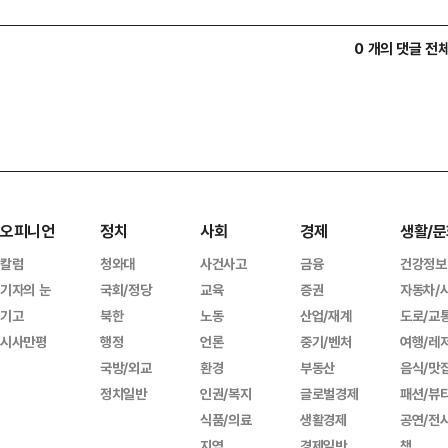
0 개의 댓글 전
오피니언
정치
사회
경제
생활/문
칼럼
청와대
사건사고
금융
건강정보
기자의 눈
국회/정당
교육
증권
자동차/
기고
북한
노동
산업/재계
도로/교
시사만평
행정
언론
중기/벤처
여행/레
국방/외교
환경
부동산
음식/맛
정치일반
인권/복지
글로벌경제
패션/뷰
식품/의료
생활경제
공연/전
지역
경제일반
책