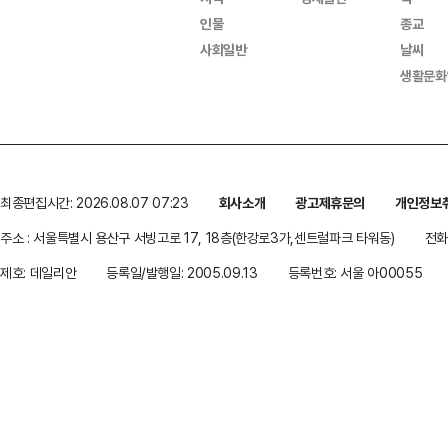
인물
종교
사회일반
날씨
생활문화
최종편집시간: 2026.08.07 07:23
회사소개
광고제휴문의
개인정보
주소 : 서울특별시 용산구 서빙고로 17, 18층(한강로3가,센트럴파크 타워동)
전화 
제호: 데일리안
등록일/발행일: 2005.09.13
등록번호: 서울 아00055