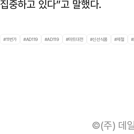
집중하고 있다”고 말했다.
#11번가
#AD119
#AD119
#마트대전
#신선식품
#제철
©(주) 데