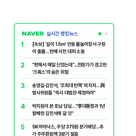
실시간 랭킹뉴스
1
6
[속보] '길이 1.5m' 안동 물놀이장서 구렁
'국장만 
이 출몰…한때 시민 대피 소동
'부글부글
2
7
"편해서 매일 신었는데"...전문가가 경고한
“우크라
'크록스'의 숨은 위험
유 3만t
3
8
송영길·김민석, '조희대 탄핵' 외치자…與
정청래 "
법사위원들 "즉시 대법관 제청하라"
민석 "자
4
9
박지원이 본 호남 당심…"李대통령과 1년
이란, 美
함께한 김민석에 갈 것"
즈 통행금
5
10
SK하이닉스, 주당 375원 분기배당…추
[데일리 
가 주주환원책 3분기 발표
민...홈