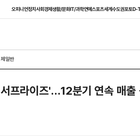
오피니언
정치
사회
경제
생활/문화
IT/과학
연예
스포츠
세계
수도권
포토
D-
경제일반
닝 서프라이즈'…12분기 연속 매출