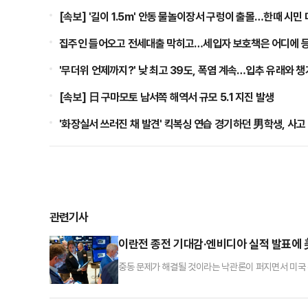
[속보] '길이 1.5m' 안동 물놀이장서 구렁이 출몰…한때 시민
집주인 들어오고 전세대출 막히고…세입자 보호책은 어디에 
'무더위 언제까지?' 낮 최고 39도, 폭염 계속…입추 유래와 
[속보] 日 구마모토 남서쪽 해역서 규모 5.1 지진 발생
'화장실서 쓰러진 채 발견' 킥복싱 연습 경기하던 男학생, 사고 
관련기사
이란전 종전 기대감·엔비디아 실적 발표에
중동 문제가 해결될 것이라는 낙관론이 퍼지면서 미국
량주로 구성된 다우존스지수는 20일(현지시간) 전 거래일
지수는 78.89포인트(1.07%) 상승한 7432.50를 