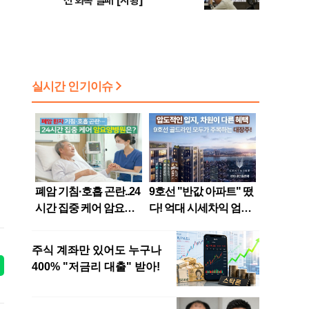
선 회복 실패 [시황]