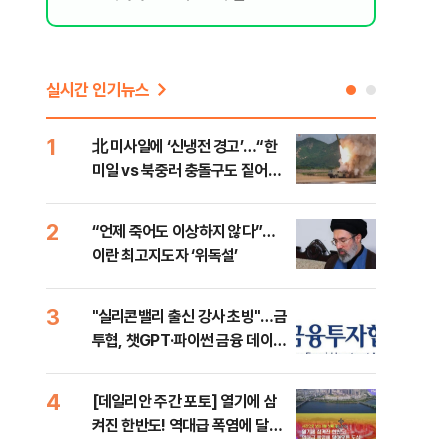
실시간 인기뉴스
1
6
北 미사일에 ‘신냉전 경고’…“한
[인
미일 vs 북중러 충돌구도 짙어진
인사
다”
2
7
“언제 죽어도 이상하지 않다”…
이란
이란 최고지도자 ‘위독설’
호르
3
8
"실리콘밸리 출신 강사 초빙"…금
美 
투협, 챗GPT·파이썬 금융 데이터
일자
분석 과정 개설
4
9
[데일리안 주간 포토] 열기에 삼
'국
켜진 한반도! 역대급 폭염에 달아
에 