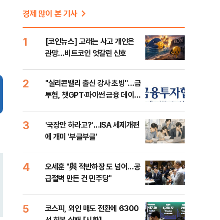
경제 많이 본 기사
1
[코인뉴스] 고래는 사고 개인은
관망…비트코인 엇갈린 신호
2
"실리콘밸리 출신 강사 초빙"…금
투협, 챗GPT·파이썬 금융 데이터
분석 과정 개설
3
'국장만 하라고?'…ISA 세제개편
에 개미 '부글부글'
4
오세훈 "與 적반하장 도 넘어…공
급절벽 만든 건 민주당"
5
코스피, 외인 매도 전환에 6300