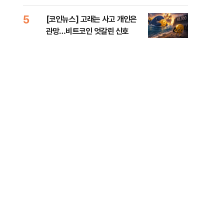
오른 도심!
5
10
[코인뉴스] 고래는 사고 개인은
“우
관망…비트코인 엇갈린 신호
러…