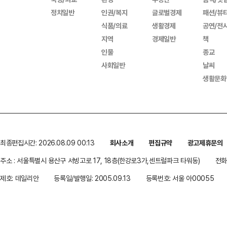
정치일반
인권/복지
글로벌경제
패션/뷰
식품/의료
생활경제
공연/전
지역
경제일반
책
인물
종교
사회일반
날씨
생활문화
최종편집시간: 2026.08.09 00:13
회사소개
편집규약
광고제휴문의
주소 : 서울특별시 용산구 서빙고로 17, 18층(한강로3가,센트럴파크 타워동)
전화 
제호: 데일리안
등록일/발행일: 2005.09.13
등록번호: 서울 아00055