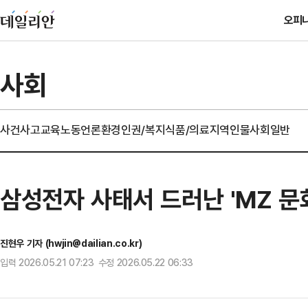
오피
사회
사건사고
교육
노동
언론
환경
인권/복지
식품/의료
지역
인물
사회일반
삼성전자 사태서 드러난 'MZ 문
진현우 기자 (hwjin@dailian.co.kr)
입력 2026.05.21 07:23 수정 2026.05.22 06:33