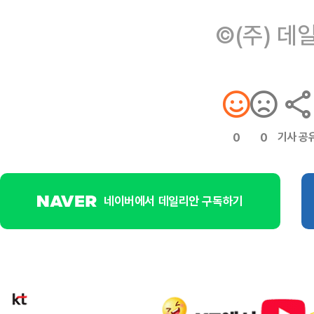
©(주) 데
기사 공
0
0
네이버에서 데일리안 구독하기