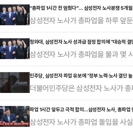
“총파업 1시간 전 멈췄다”… 삼성전자 노사분쟁 5개월
삼성전자 노사가 총파업을 하루 앞둔
다.지난해 12월 시작된 교섭은 영업
을 둘러싼 갈등으로 5개월 넘게 이
청와대, 삼성전자 노사 성과급 잠정 합의에 "대승적 결
삼성전자 노사가 총파업을 불과 몇 
지 번졌다. 이번 잠정합의로 노조는
의안을 도출한 가운데 청와대는 "국
22일부터 27일까지 조합원 찬반투
단에 감사하다"고 밝혔다.청와대 관계
민주당, 삼성전자 파업 유보에 "정부 노력·노사 결단 높
핵심 일지.▲ 2025년 12월 11일 
더불어민주당은 삼성전자 노사가 총
지 중재에 임해준 노동부(고용노동부
30일 전후 = 초기업노조 삼성전자지
한 것에 대해 "파업을 막기 위한 정
러진 결과로 평가한다"며 이 같이 
집중교…
다"고 밝혔다.박해철 민주당 대변인은
파업 1시간 앞두고 극적 합의…삼성전자 노사, 총파업
수원의 노동부 경기고용노동청에서 2
삼성전자 노사가 총파업 돌입을 사실
예고됐던 파업은 유보됐으며, 노동조
다.삼성전자 노사가 임금협상 잠정합