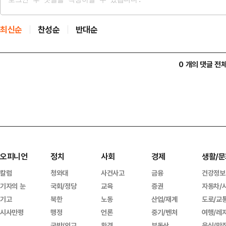
최신순
찬성순
반대순
0 개의 댓글 전
오피니언
정치
사회
경제
생활/문
칼럼
청와대
사건사고
금융
건강정보
기자의 눈
국회/정당
교육
증권
자동차/
기고
북한
노동
산업/재계
도로/교
시사만평
행정
언론
중기/벤처
여행/레
국방/외교
환경
부동산
음식/맛