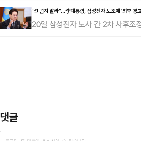
을 도출했다. 이에 따라 21일부터 
일부터 27일까지 조합원 찬반투표에
파업은 일단 유보됐다…
보됐다. 반도체 생산라인 셧다운 가
"선 넘지 말라"…李대통령, 삼성전자 노조에 '최후 경고
대변인은 "아직 조합원의 투표가 남
20일 삼성전자 노사 간 2차 사후
하게 됐다는 평가가 나온다.20일 
도출해 낸 합의라는 대표성과 의미가
커지자, 이재명 대통령은 노조를 향
고용노동청에서 열린 노사 교섭 끝에
는 극한 대립과 파업에 …
사 간 타협을 촉구하고 나섰다.이 
했다. 지난해 12월 교섭을 시작한 지
무회의 겸 비상경제대책회의 모두발
부 장관 주재 아래 노사 교섭이 재
체행동권)은 사회적 약자인 노동자를
성전자노동조합 공동…
이익을 위해 집단으로 뭔가를 관철해
일부 노동조합이 단결권·단체행동권
익을 관철하기 위해 노력하는…
댓글