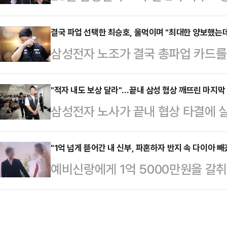
커지자, 이재명 대통령은 노조를 향
나 재판부는 이를 받아들이지 않았다
사 간 타협을 촉구하고 나섰다.이 
결국 파업 선택한 최승호, 울먹이며 "최대한 양보했는데
른 남성의 행동이 거짓일 수 있다는
삼성전자 노조가 결국 총파업 카드를
무회의 겸 비상경제대책회의 모두발
보여 무고의 고의가 인정된다"고 판
초기업노동조합 삼성전자 지부 위원
체행동권)은 사회적 약자인 노동자를
칫 피무고자가 중대한 처…
20일 오전 11시 40분쯤 정부세종
"적자 내도 보상 달라"…끝내 삼성 협상 깨뜨린 마지막
이익을 위해 집단으로 뭔가를 관철해
삼성전자 노사가 끝내 협상 타결에 
조합은 중앙노동위원회(중노위)가 
일부 노동조합이 단결권·단체행동권
이익을 적자 사업부까지 어느 수준으
의사를 밝혔다"며 예정대로 내일 총
익을 관철하기 위해 노력하는…
으로 나타났다. 노조는 사측의 의사
"1억 넘게 뜯어간 내 신부, 파혼하자 반지 속 다이아 
중노위원장께서 조정 불성립을 선언
예비신랑에게 1억 5000만원을 갈
하고 있지만, 삼성전자 측은 "사실상
거부 의사를 철회하고 시간을 요청하
까지 돈을 주고 섭외했다는 충격적인 
구가 협상 결렬의 결정적 원인이 됐다
20일 오전 사측은 '의사…
장'에 따르면 제보자 A(37)씨는 결
전자 노사는 지난 18일부터 중앙노