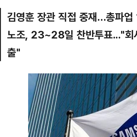
김영훈 장관 직접 중재…총파업
노조, 23~28일 찬반투표..."
출"