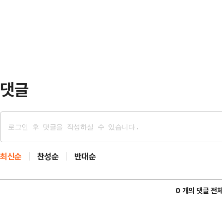
게됐다.A씨는 지난해 초 채팅앱을 통
갔지만 끝내 최종 합의에 실패했다. 
A씨보다 2살 연상이며 대구의 한 
간 총파업에 돌입하겠…
수학 학원 원장이라고 자신을 소개했
장하고 있었고 수강생 수십 명이 있는
만원이라고 주…
댓글
최신순
찬성순
반대순
0 개의 댓글 전