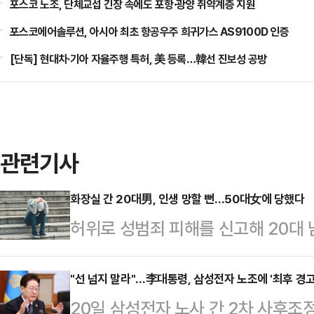
포스코 노조, 단체교섭 긴장 속에도 포항·광양 취약계층 지원
포스코에어솔루션, 아시아 최초 항공우주 희귀가스 AS9100D 인증
[단독] 현대차·기아 자율주행 특허, 美 등록…韓선 진보성 공방
관련기사
화장실 간 20대男, 인생 망할 뻔…50대女에 당했다
허위로 성범죄 피해를 신고해 20대 
형의 집행유예를 선고받았다.12일 
현권 판사는 무고 혐의로 기소된 50
"선 넘지 말라"…李대통령, 삼성전자 노조에 '최후 경고
20일 삼성전자 노사 간 2차 사후
1년을 선고했다.A씨는 고의가 없었