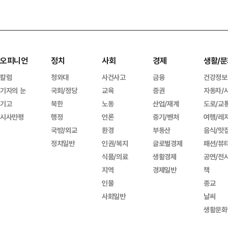
오피니언
정치
사회
경제
생활/문
칼럼
청와대
사건사고
금융
건강정보
기자의 눈
국회/정당
교육
증권
자동차/
기고
북한
노동
산업/재계
도로/교
시사만평
행정
언론
중기/벤처
여행/레
국방/외교
환경
부동산
음식/맛
정치일반
인권/복지
글로벌경제
패션/뷰
식품/의료
생활경제
공연/전
지역
경제일반
책
인물
종교
사회일반
날씨
생활문화