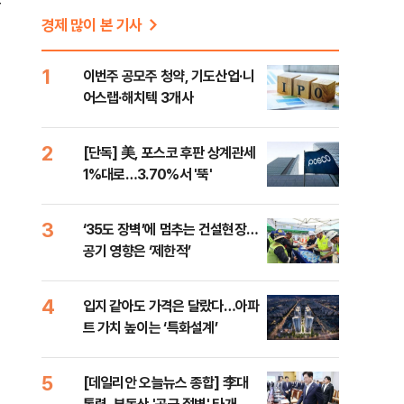
른
경제 많이 본 기사
1
이번주 공모주 청약, 기도산업·니
어스랩·해치텍 3개사
2
[단독] 美, 포스코 후판 상계관세
1%대로…3.70%서 '뚝'
3
‘35도 장벽’에 멈추는 건설현장…
공기 영향은 ‘제한적’
4
입지 같아도 가격은 달랐다…아파
트 가치 높이는 ‘특화설계’
5
[데일리안 오늘뉴스 종합] 李대