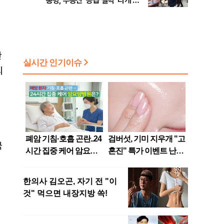
통령, 부동산 '공급 절벽' 타개 총
력전, 국민의힘, '청년 지지' 사수
위해 李 견제 사활 등
관
의
극
하