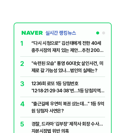
실시간 랭킹뉴스
1
6
“다시 시청으로” 김선태에게 전한 40세
김민석, 
충주시장의 재치 있는 제안…추천 2000
누적 결과
개
2
7
"숙련된 모습" 통영 60대女 살인사건, 미
"정청래,
제로 갈 가능성 있나…범인의 실체는?
말라"…친
격돌
3
8
1236회 로또 1등 당첨번호
최악의 
'12·18·21·29·34·38'번…1등 당첨지역
낮 최고 
어디?
4
9
"출근길에 우연히 복권 샀는데…" 1등 5억
‘탄약 고
원 당첨자 사연은?
색출하라
5
10
경찰, 드라마 '김부장' 제작사 회장 수사…
장애인 밀
자본시장법 위반 의혹
심도 실형