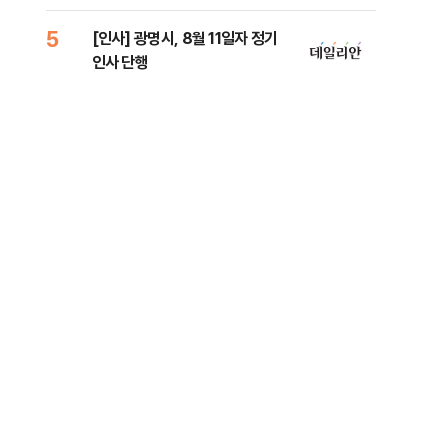
로남불' 비판
원 
5
10
[인사] 광명시, 8월 11일자 정기
[속
인사 단행
선거
리