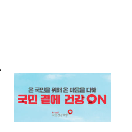
구
시
.