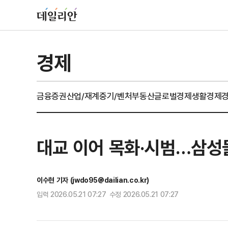
경제
금융
증권
산업/재계
중기/벤처
부동산
글로벌경제
생활경제
대교 이어 목화·시범…삼성물
이수현 기자 (jwdo95@dailian.co.kr)
입력 2026.05.21 07:27 수정 2026.05.21 07:27