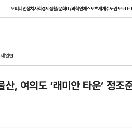
오피니언
정치
사회
경제
생활/문화
IT/과학
연예
스포츠
세계
수도권
포토
D-
경제일반
산, 여의도 ‘래미안 타운’ 정조