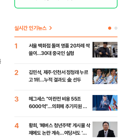
실시간 인기뉴스
1
6
서울 백화점 돌며 명품 20차례 싹
이번
쓸이…30대 중국인 실형
어스
목
2
7
김민석, 제주·인천서 정청래 누르
李,
고 1위…누적 결과도 金 선두
국민
李 
3
8
헤그세스 "이란전 비용 55조
[단
6000억"…의회에 추가지원 촉
1%
구
4
9
황희, '폐버스 청년주택' 게시물 삭
"정
제에도 논란 계속…여당서도 '내
도 