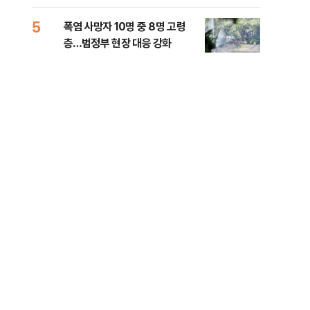
사
5
10
폭염 사망자 10명 중 8명 고령
송영
층…범정부 현장 대응 강화
'통
격해