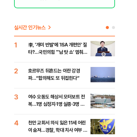
실시간 인기뉴스
1
6
李, '개미 반발'에 'ISA 개편안' 질
민주
타?…국민의힘 "'남 탓 쇼' 멈춰
청래
라"
능 
2
7
호르무즈 뒤흔드는 이란 강경
UA
파…“합의해도 또 뒤집힌다”
줄이
3
8
여수 오동도 해상서 모터보트 전
손현
복…1명 심정지·1명 실종·3명 경
통령
상
4
9
천안 교회서 의식 잃은 11세 어린
[주
이 숨져…경찰, 학대 치사 여부 수
다?