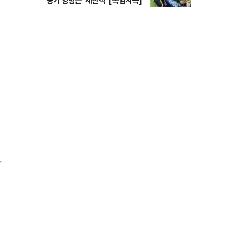
공기 영향은 ‘제한적’ [폭염지옥]
가