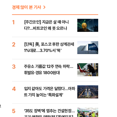
경제 많이 본 기사
1
[주간코인] 지금은 살 때 아니
다?…비트코인 왜 못 오르나
2
[단독] 美, 포스코 후판 상계관세
1%대로…3.70%서 '뚝'
3
주유소 기름값 12주 연속 하락…
휘발유·경유 1800원대
4
입지 같아도 가격은 달랐다…아파
트 가치 높이는 ‘특화설계’
무
5
‘35도 장벽’에 멈추는 건설현장…