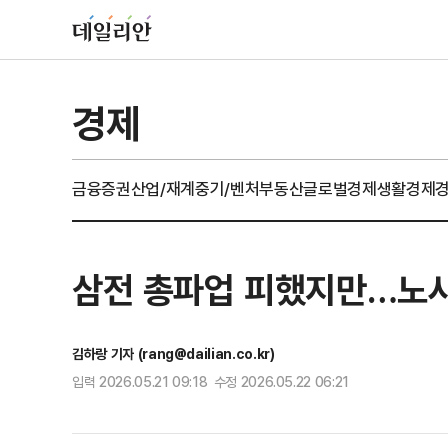
경제
금융
증권
산업/재계
중기/벤처
부동산
글로벌경제
생활경제
삼전 총파업 피했지만…노사
김하랑 기자 (rang@dailian.co.kr)
입력 2026.05.21 09:18 수정 2026.05.22 06:21