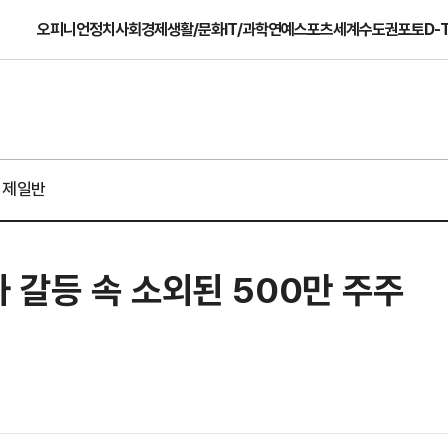
오피니언
정치
사회
경제
생활/문화
IT/과학
연예
스포츠
세계
수도권
포토
D-
경제일반
 갈등 속 소외된 500만 주주