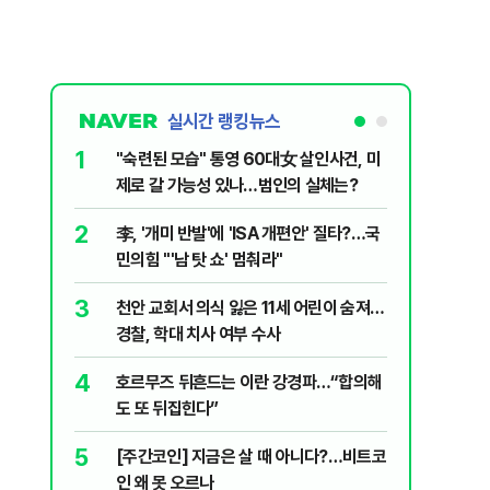
실시간 랭킹뉴스
1
6
"숙련된 모습" 통영 60대女 살인사건, 미
‘탄약 고
제로 갈 가능성 있나…범인의 실체는?
색출하라
2
7
李, '개미 반발'에 'ISA 개편안' 질타?…국
국민의힘 
민의힘 "'남 탓 쇼' 멈춰라"
당내서는
3
8
천안 교회서 의식 잃은 11세 어린이 숨져…
지구촌 덮
경찰, 학대 치사 여부 수사
기도 끊
4
9
호르무즈 뒤흔드는 이란 강경파…“합의해
입추 하루
도 또 뒤집힌다”
37도'…
있는 치료
5
10
[주간코인] 지금은 살 때 아니다?…비트코
부산 앞바
인 왜 못 오르나
선…해경