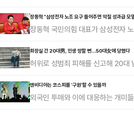
나온다. '대세론'을 등에 업은 정원
구가 협상 결렬의 결정적 원인이 됐다
당초 관측이 흔들리고 있기 때문이다
장동혁 "삼성전자 노조 요구 들어주면 악질 성과급 모델
전자 노사는 지난 18일부터 중앙노
장동혁 국민의힘 대표가 삼성전자 노
과거 논란이 잡으면서, 오세훈 국민
갔지만 끝내 최종 합의에 실패했다. 
"노조의 요구대로 무리한 합의가 이
는 것이다. 다만 전문가들은 가능성
간 총파업에 돌입하겠…
성과급 모델이 탄생할 것"이라며 파
화장실 간 20대男, 인생 망할 뻔…50대女에 당했다
다.20일 중앙선거관리위원회에 따르
허위로 성범죄 피해를 신고해 20대 
국회에서 열린 중앙선거대책위원회의
앞으로 다가왔다. 특히 오는 21일
형의 집행유예를 선고받았다.12일 
경제의 핵폭탄이 됐다"며 "노사합의
지방선거 승리를 위…
현권 판사는 무고 혐의로 기소된 50
엔비디아는 코스피를 '구원'할 수 있을까
우리 경제에 돌이키기 힘든 수준의 재
외국인 투매와 이에 대응하는 개미들
1년을 선고했다.A씨는 고의가 없었
태도를 보면 노조를 설득하기보다 
지는 가운데 한국시각으로 21일 새
나 재판부는 이를 받아들이지 않았다
압박하는 모양새"라며 "어제밤 …
이 집중되고 있다.'인공지능(AI) 
른 남성의 행동이 거짓일 수 있다는
은 더는 유효하지 않지만, 업황을 
보여 무고의 고의가 인정된다"고 판