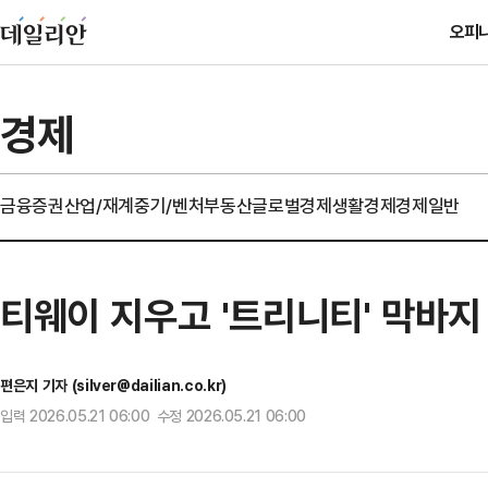
오피
경제
금융
증권
산업/재계
중기/벤처
부동산
글로벌경제
생활경제
경제일반
티웨이 지우고 '트리니티' 막바지
편은지 기자 (silver@dailian.co.kr)
입력 2026.05.21 06:00 수정 2026.05.21 06:00