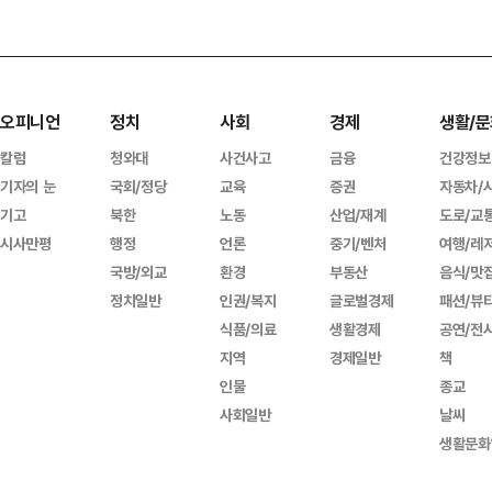
오피니언
정치
사회
경제
생활/문
칼럼
청와대
사건사고
금융
건강정보
기자의 눈
국회/정당
교육
증권
자동차/
기고
북한
노동
산업/재계
도로/교
시사만평
행정
언론
중기/벤처
여행/레
국방/외교
환경
부동산
음식/맛
정치일반
인권/복지
글로벌경제
패션/뷰
식품/의료
생활경제
공연/전
지역
경제일반
책
인물
종교
사회일반
날씨
생활문화