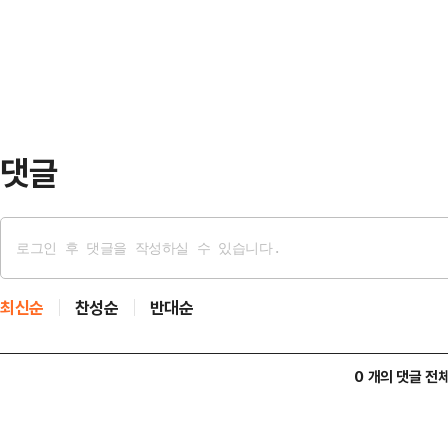
미치는 영향력은 상당할 전망이다.2
칫 피무고자가 중대한 처…
지수는 전장 대비 244.38포인트(3.
자주체별로 보면, 외국인이 홀로 6조
이 각각 5…
댓글
최신순
찬성순
반대순
0 개의 댓글 전