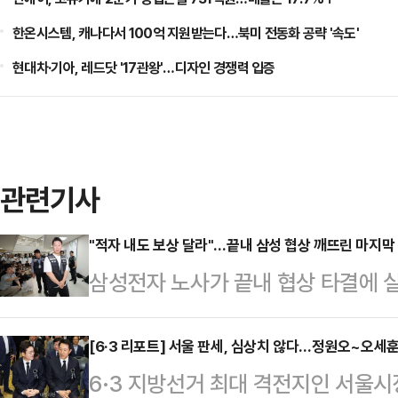
한온시스템, 캐나다서 100억 지원받는다…북미 전동화 공략 '속도'
현대차·기아, 레드닷 '17관왕'…디자인 경쟁력 입증
관련기사
"적자 내도 보상 달라"…끝내 삼성 협상 깨뜨린 마지막
삼성전자 노사가 끝내 협상 타결에 
이익을 적자 사업부까지 어느 수준으
으로 나타났다. 노조는 사측의 의사
[6·3 리포트] 서울 판세, 심상치 않다…정원오~오세
6·3 지방선거 최대 격전지인 서울
하고 있지만, 삼성전자 측은 "사실상