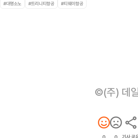
#대명소노
#트리니티항공
#티웨이항공
©(주) 데
기사 공
0
0