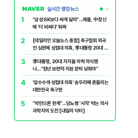
실시간 랭킹뉴스
1
6
"삼성·SK보다 싸게 달라"…애플, 中창신
오세훈 '
에 '더 비싸다' 퇴짜
된 '민주
2
7
[데일리안 오늘뉴스 종합] 축구협회 외국
지진에 
인 심판에 성접대 의혹, 李대통령 20대 지
日 여성..
지율 하락 의식했나, 삼전닉스 올인은 금
3
8
李대통령, 20대 지지율 하락 의식했
보완수사
물, SK하이닉스 프리마켓 시초가 논란 재
나…"청년 보편적 지원 문턱 낮춰야"
몫됐나
점화, 김민석 "과반 승리 가능성 99%" 등
4
9
'압수수색·성접대 의혹' 송두리째 흔들리는
레버리지 
대한민국 축구판
지수로 
5
10
"약만으론 한계"…당뇨병 '시작' 막는 의사
"솟구친 
과학자의 도전 [내일의 닥터]
유공장 화