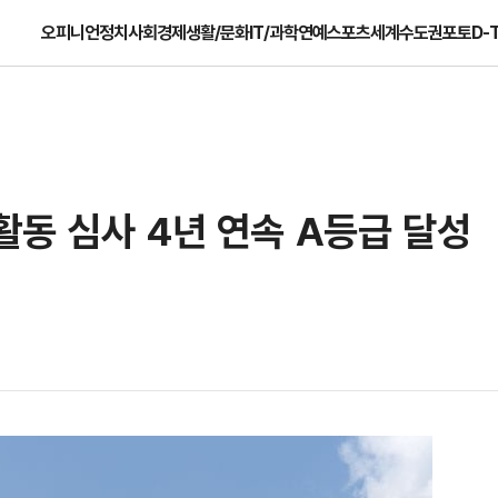
오피니언
정치
사회
경제
생활/문화
IT/과학
연예
스포츠
세계
수도권
포토
D-
동 심사 4년 연속 A등급 달성