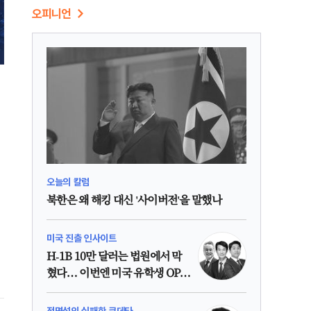
오피니언
오늘의 칼럼
북한은 왜 해킹 대신 '사이버전'을 말했나
미국 진출 인사이트
H-1B 10만 달러는 법원에서 막
혔다… 이번엔 미국 유학생 OPT
인가?
정명섭의 실패한 쿠데타