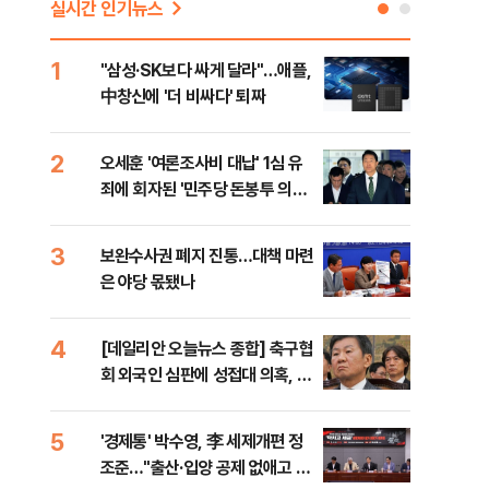
실시간 인기뉴스
1
6
"삼성·SK보다 싸게 달라"…애플,
"캐
中창신에 '더 비싸다' 퇴짜
성 
행적
2
7
오세훈 '여론조사비 대납' 1심 유
"약
죄에 회자된 '민주당 돈봉투 의
막는
혹'…왜?
닥터
3
8
보완수사권 폐지 진통…대책 마련
李대
은 야당 몫됐나
식했
낮춰
4
9
[데일리안 오늘뉴스 종합] 축구협
美,
회 외국인 심판에 성접대 의혹, 李
협에
대통령 20대 지지율 하락 의식했
나, 삼전닉스 올인은 금물, SK하
5
10
'경제통' 박수영, 李 세제개편 정
"솟
이닉스 프리마켓 시초가 논란 재
조준…"출산·입양 공제 없애고 세
양주
점화, 김민석 "과반 승리 가능성