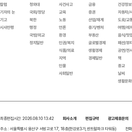
칼럼
청와대
사건사고
금융
건강정보
기자의 눈
국회/정당
교육
증권
자동차/
기고
북한
노동
산업/재계
도로/교
시사만평
행정
언론
중기/벤처
여행/레
국방/외교
환경
부동산
음식/맛
정치일반
인권/복지
글로벌경제
패션/뷰
식품/의료
생활경제
공연/전
지역
경제일반
책
인물
종교
사회일반
날씨
생활문화
최종편집시간: 2026.08.10 13:42
회사소개
편집규약
광고제휴문의
주소 : 서울특별시 용산구 서빙고로 17, 18층(한강로3가,센트럴파크 타워동)
전화 