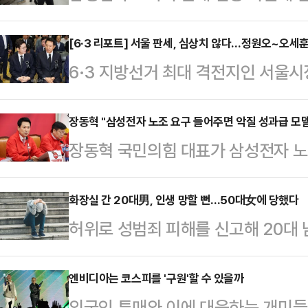
이익을 적자 사업부까지 어느 수준으
으로 나타났다. 노조는 사측의 의사
[6·3 리포트] 서울 판세, 심상치 않다…정원오~오세
6·3 지방선거 최대 격전지인 서울
하고 있지만, 삼성전자 측은 "사실상
나온다. '대세론'을 등에 업은 정원
구가 협상 결렬의 결정적 원인이 됐다
당초 관측이 흔들리고 있기 때문이다
장동혁 "삼성전자 노조 요구 들어주면 악질 성과급 모델
전자 노사는 지난 18일부터 중앙노
장동혁 국민의힘 대표가 삼성전자 노
과거 논란이 잡으면서, 오세훈 국민
갔지만 끝내 최종 합의에 실패했다. 
"노조의 요구대로 무리한 합의가 이
는 것이다. 다만 전문가들은 가능성
간 총파업에 돌입하겠…
성과급 모델이 탄생할 것"이라며 파
화장실 간 20대男, 인생 망할 뻔…50대女에 당했다
다.20일 중앙선거관리위원회에 따르
허위로 성범죄 피해를 신고해 20대 
국회에서 열린 중앙선거대책위원회의
앞으로 다가왔다. 특히 오는 21일
형의 집행유예를 선고받았다.12일 
경제의 핵폭탄이 됐다"며 "노사합의
지방선거 승리를 위…
현권 판사는 무고 혐의로 기소된 50
엔비디아는 코스피를 '구원'할 수 있을까
우리 경제에 돌이키기 힘든 수준의 재
외국인 투매와 이에 대응하는 개미들