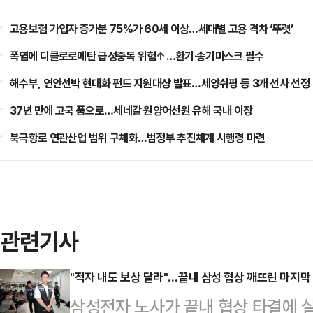
고용보험 가입자 증가분 75%가 60세 이상…세대별 고용 격차 ‘뚜렷’
폭염에 디클로로메탄 급성중독 위험↑…환기·송기마스크 필수
해수부, 연안선박 현대화 펀드 지원대상 발표…세양쉬핑 등 3개 선사 선정
37년 만에 고국 품으로…세네갈 원양어선원 유해 국내 이장
북극항로 연관산업 범위 구체화…범정부 추진체계 시행령 마련
관련기사
"적자 내도 보상 달라"…끝내 삼성 협상 깨뜨린 마지막
삼성전자 노사가 끝내 협상 타결에 