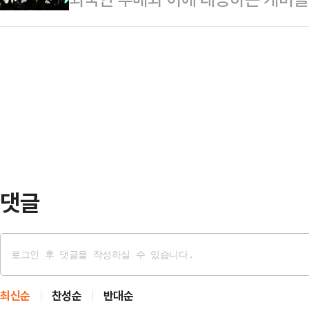
1년을 선고했다.A씨는 고의가 없었
태도를 보면 노조를 설득하기보다 
지는 가운데 한국시각으로 21일 새
나 재판부는 이를 받아들이지 않았다
압박하는 모양새"라며 "어제밤 …
이 집중되고 있다.'인공지능(AI) 
른 남성의 행동이 거짓일 수 있다는
은 더는 유효하지 않지만, 업황을 
보여 무고의 고의가 인정된다"고 판
미치는 영향력은 상당할 전망이다.2
칫 피무고자가 중대한 처…
지수는 전장 대비 244.38포인트(3.
자주체별로 보면, 외국인이 홀로 6조
이 각각 5…
댓글
최신순
찬성순
반대순