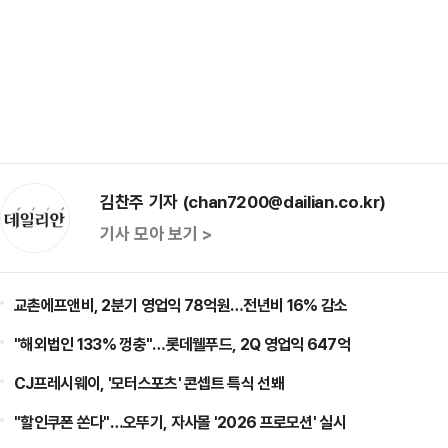
김찬주 기자 (chan7200@dailian.co.kr)
기사 모아 보기 >
교촌에프앤비, 2분기 영업익 78억원…전년비 16% 감소
"해외법인 133% 껑충"…롯데웰푸드, 2Q 영업익 647억
CJ프레시웨이, '모터스포츠' 콘셉트 특식 선봬
"할인쿠폰 쏜다"…오뚜기, 자사몰 '2026 프로모션' 실시