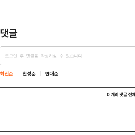
로벌 인수합병(M&A), 인공지능(AI
양한 미래 사업 영역에 대입해 환산했
댓글
최신순
찬성순
반대순
0 개의 댓글 전