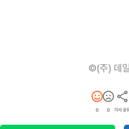
©(주) 데
기사 공
0
0