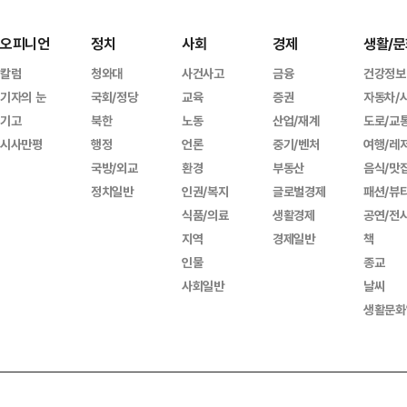
오피니언
정치
사회
경제
생활/문
칼럼
청와대
사건사고
금융
건강정보
기자의 눈
국회/정당
교육
증권
자동차/
기고
북한
노동
산업/재계
도로/교
시사만평
행정
언론
중기/벤처
여행/레
국방/외교
환경
부동산
음식/맛
정치일반
인권/복지
글로벌경제
패션/뷰
식품/의료
생활경제
공연/전
지역
경제일반
책
인물
종교
사회일반
날씨
생활문화