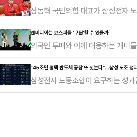
전자 노사는 지난 18일부터 중앙노
장동혁 국민의힘 대표가 삼성전자 노
과거 논란이 잡으면서, 오세훈 국민
갔지만 끝내 최종 합의에 실패했다. 
"노조의 요구대로 무리한 합의가 이
는 것이다. 다만 전문가들은 가능성
간 총파업에 돌입하겠…
성과급 모델이 탄생할 것"이라며 파
엔비디아는 코스피를 '구원'할 수 있을까
다.20일 중앙선거관리위원회에 따르
외국인 투매와 이에 대응하는 개미들
국회에서 열린 중앙선거대책위원회의
앞으로 다가왔다. 특히 오는 21일
지는 가운데 한국시각으로 21일 새
경제의 핵폭탄이 됐다"며 "노사합의
지방선거 승리를 위…
이 집중되고 있다.'인공지능(AI) 
"45조면 평택 반도체 공장 또 짓는다"…삼성 노조 
우리 경제에 돌이키기 힘든 수준의 재
삼성전자 노동조합이 요구하는 성과급 
은 더는 유효하지 않지만, 업황을 
태도를 보면 노조를 설득하기보다 
투자 관점에서 환산한 비교 자료가 
미치는 영향력은 상당할 전망이다.2
압박하는 모양새"라며 "어제밤 …
순한 비용이 아니라, 글로벌 기술 경
지수는 전장 대비 244.38포인트(3.
금 규모라는 점을 시각적으로 보여준다
자주체별로 보면, 외국인이 홀로 6조
니티 등에 따르면 해당 자료는 45조
이 각각 5…