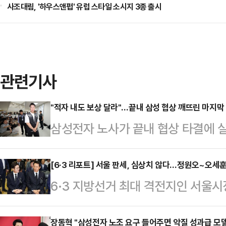
사조대림, '하우스앤펍' 유럽 스타일 소시지 3종 출시
관련기사
"적자 내도 보상 달라"…끝내 삼성 협상 깨뜨린 마지막
삼성전자 노사가 끝내 협상 타결에 
이익을 적자 사업부까지 어느 수준으
으로 나타났다. 노조는 사측의 의사
[6·3 리포트] 서울 판세, 심상치 않다…정원오~오세
6·3 지방선거 최대 격전지인 서울
하고 있지만, 삼성전자 측은 "사실상
나온다. '대세론'을 등에 업은 정원
구가 협상 결렬의 결정적 원인이 됐다
당초 관측이 흔들리고 있기 때문이다
장동혁 "삼성전자 노조 요구 들어주면 악질 성과급 모델