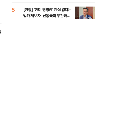
증거 수집" 지적
5
10
[현장] '한미 경영권' 관심 없다는
수술
법카 제보자, 신동국과 무관하다
국이
지만...
의 
출