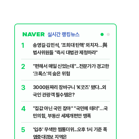
실시간 랭킹뉴스
1
6
송영길·김민석, '조희대 탄핵' 외치자…與
변경신고
법사위원들 "즉시 대법관 제청하라"
종 전환 여
2
7
"편해서 매일 신었는데"...전문가가 경고한
폭염에 아
'크록스'의 숨은 위험
다?…'기
3
8
3000원짜리 장바구니 'K굿즈' 됐다...외
"아빠, 
국인 관광객 필수템은?
640마력
4
9
"집값 아닌 국민 잡아" "국민에 테러"…국
송영길, 
민의힘, 부동산 세제개편안 맹폭
히려 이인
5
10
'입추' 무색한 찜통더위...오후 1시 기준 폭
“정부 믿
염중대경보 지역은
양도세 혜