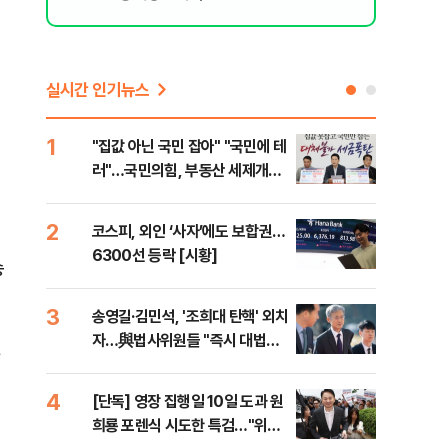
실시간 인기뉴스
1
6
"집값 아닌 국민 잡아" "국민에 테
유용
러"…국민의힘, 부동산 세제개편
규탄
안 맹폭
36
2
7
코스피, 외인 ‘사자’에도 보합권…
“정
6300선 등락 [시황]
대사
송
3
8
송영길·김민석, '조희대 탄핵' 외치
[단
자…與법사위원들 "즉시 대법관
1%
제청하라"
4
9
[단독] 영장 집행일 10일 도과 원
국힘
희룡 포렌식 시도한 특검…"위법
수·