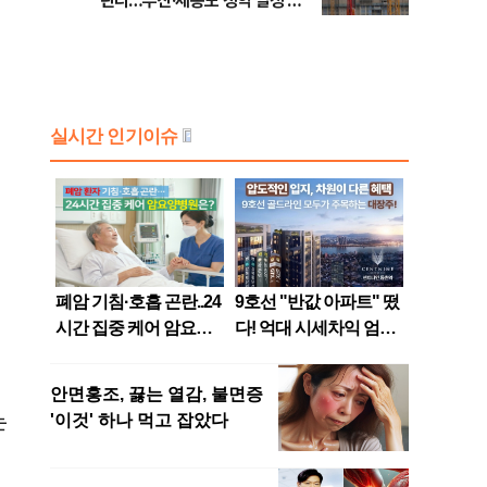
린다…부산·세종도 청약 일정 돌
입
는