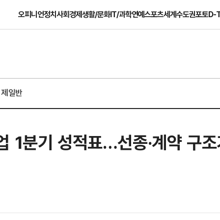
오피니언
정치
사회
경제
생활/문화
IT/과학
연예
스포츠
세계
수도권
포토
D-
경제일반
업 1분기 성적표…선종·계약 구조