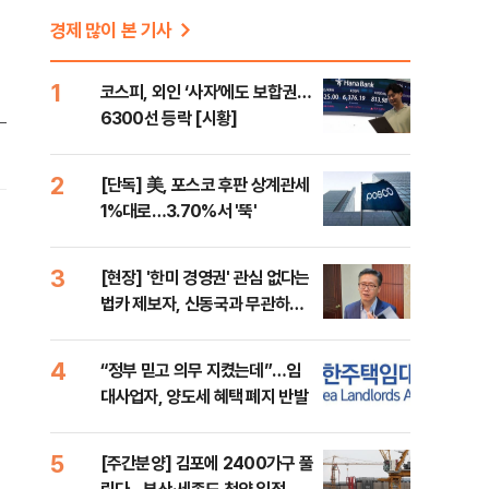
려
경제 많이 본 기사
1
코스피, 외인 ‘사자’에도 보합권…
6300선 등락 [시황]
2
[단독] 美, 포스코 후판 상계관세
1%대로…3.70%서 '뚝'
3
[현장] '한미 경영권' 관심 없다는
법카 제보자, 신동국과 무관하다
지만...
4
“정부 믿고 의무 지켰는데”…임
대사업자, 양도세 혜택 폐지 반발
5
[주간분양] 김포에 2400가구 풀