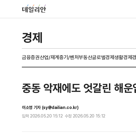
경제
금융
증권
산업/재계
중기/벤처
부동산
글로벌경제
생활경제
중동 악재에도 엇갈린 해운
이소영 기자 (sy@dailian.co.kr)
입력 2026.05.20 15:12 수정 2026.05.20 15:12