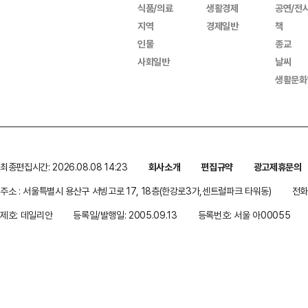
식품/의료
생활경제
공연/전
지역
경제일반
책
인물
종교
사회일반
날씨
생활문화
최종편집시간: 2026.08.08 14:23
회사소개
편집규약
광고제휴문의
주소 : 서울특별시 용산구 서빙고로 17, 18층(한강로3가,센트럴파크 타워동)
전화 
제호: 데일리안
등록일/발행일: 2005.09.13
등록번호: 서울 아00055