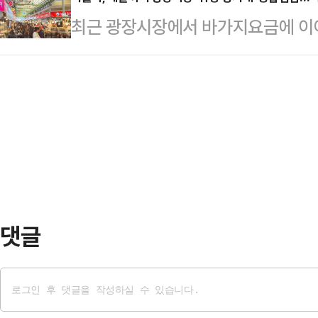
다.이날 서울시청 서소문 2청사에서
167개 정원이 펼쳐진 역대 최대 규
최근 광장시장에서 바가지요금에 이
도시국장, 이용구 GS건설 건축주택
올해 박람회 순수 정원조성 면적은 2
점검에 나선다.서울시는 위생·가격표시
번 협약에 따라 GS건설은 서울시 
7.5배…
안전 점검 등 위생‧상거래‧안전 분야
포레스트’(가칭)를 조성한다. 이상향
일 밝혔다.시는 종로구와 합동으로 
주의 곶자왈이 지닌 자연성과 생태적 
이후 정기 점검 체계로 전환하는 등 
콘셉트다.해당 정원은 서울…
는 '믿고 찾는 시장'으로 만들어 나
국인을 포함한 '전문 미스터리 쇼퍼'가
거리 노점…
댓글