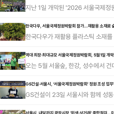
지난 1일 개막된 '2026 서울국제정
100만명을 돌파했다.서울시는 7일
방문객이 103만명을 기록했다고 밝혔
한국다우, 서울국제정원박람회 참가…재활용 소재로 숲
한국다우가 재활용 플라스틱 소재를
이 다녀가며 지난 1일 행사 개막 이후
참가한다.한국다우는 '2026 서울
했다.지난해 보라매공원에서 열린 '
를 적용한 휴식형 숲 정원 '잇다, 우
역대 최장·최대규모 서울국제정원박람회, 5월1일 개막
11일만에 방문객 수가 100만명을 돌
오는 5월 서울숲, 한강, 성수에서 
이 정원은 다우의 솔루션과 사람, 자
명의 관람객이 방문했다.올해 박람회는
의 정원이 조성된다. 지난해 1000
입구의 '숲자락꽃들'은 기술이 스며든
서…
층 더 다양한 정원작품과 시민누구나
GS건설·서울시, ‘서울국제정원박람회’ 정원 조성 업
인위적 개입을 최소화한 자연의 모습
GS건설이 23일 서울시와 함께 성동
맞이한다.서울시는 오는 5월1일부터 
을 상징하는 '케미스트리'를 통해 이
정원박람회’의 기업동행 정원을 조
서울국제정원박람회'를 개최한다고 2
에는 다…
서울시, 내달까지 광장시장 '위생·상거래' 종합점검…