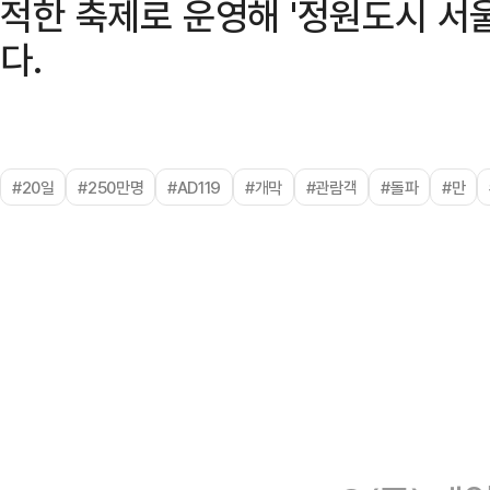
적한 축제로 운영해 '정원도시 서
다.
#20일
#250만명
#AD119
#개막
#관람객
#돌파
#만