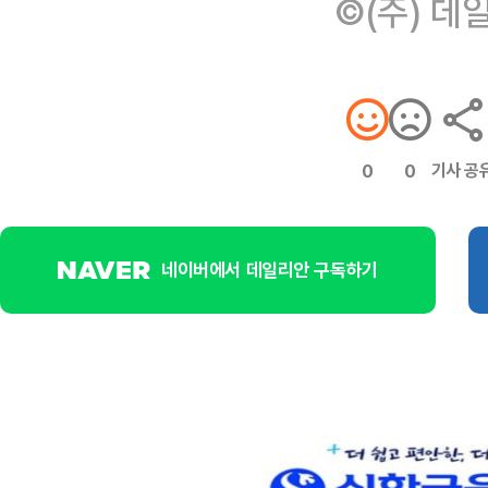
©(주) 데
기사 공
0
0
네이버에서 데일리안 구독하기