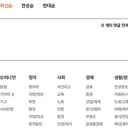
최신순
찬성순
반대순
0 개의 댓글 전
오피니언
정치
사회
경제
생활/문
칼럼
청와대
사건사고
금융
건강정보
기자의 눈
국회/정당
교육
증권
자동차/
기고
북한
노동
산업/재계
도로/교
시사만평
행정
언론
중기/벤처
여행/레
국방/외교
환경
부동산
음식/맛
정치일반
인권/복지
글로벌경제
패션/뷰