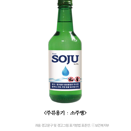
과음 경고문구 및 경고그림 표기방법 표준안. ⓒ보건복지부