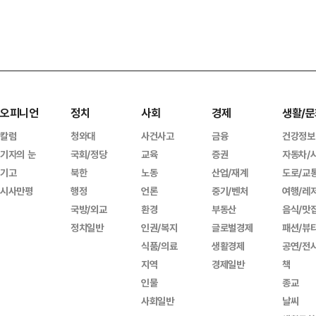
오피니언
정치
사회
경제
생활/문
칼럼
청와대
사건사고
금융
건강정보
기자의 눈
국회/정당
교육
증권
자동차/
기고
북한
노동
산업/재계
도로/교
시사만평
행정
언론
중기/벤처
여행/레
국방/외교
환경
부동산
음식/맛
정치일반
인권/복지
글로벌경제
패션/뷰
식품/의료
생활경제
공연/전
지역
경제일반
책
인물
종교
사회일반
날씨