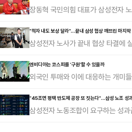
장동혁 국민의힘 대표가 삼성전자 노
과거 논란이 잡으면서, 오세훈 국민
"노조의 요구대로 무리한 합의가 이
는 것이다. 다만 전문가들은 가능성
성과급 모델이 탄생할 것"이라며 파
"적자 내도 보상 달라"…끝내 삼성 협상 깨뜨린 마지막
다.20일 중앙선거관리위원회에 따르
삼성전자 노사가 끝내 협상 타결에 
국회에서 열린 중앙선거대책위원회의
앞으로 다가왔다. 특히 오는 21일
이익을 적자 사업부까지 어느 수준으
경제의 핵폭탄이 됐다"며 "노사합의
지방선거 승리를 위…
으로 나타났다. 노조는 사측의 의사
엔비디아는 코스피를 '구원'할 수 있을까
우리 경제에 돌이키기 힘든 수준의 재
외국인 투매와 이에 대응하는 개미들
하고 있지만, 삼성전자 측은 "사실상
태도를 보면 노조를 설득하기보다 
지는 가운데 한국시각으로 21일 새
구가 협상 결렬의 결정적 원인이 됐다
압박하는 모양새"라며 "어제밤 …
이 집중되고 있다.'인공지능(AI) 
"45조면 평택 반도체 공장 또 짓는다"…삼성 노조 
전자 노사는 지난 18일부터 중앙노
삼성전자 노동조합이 요구하는 성과급 
은 더는 유효하지 않지만, 업황을 
갔지만 끝내 최종 합의에 실패했다. 
투자 관점에서 환산한 비교 자료가 
미치는 영향력은 상당할 전망이다.2
간 총파업에 돌입하겠…