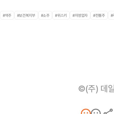
#맥주
#보건복지부
#소주
#위스키
#자영업자
#전통주
#
©(주) 데