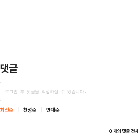
순한 비용이 아니라, 글로벌 기술 경
지수는 전장 대비 244.38포인트(3.
금 규모라는 점을 시각적으로 보여준다
자주체별로 보면, 외국인이 홀로 6조
니티 등에 따르면 해당 자료는 45조
이 각각 5…
로벌 인수합병(M&A), 인공지능(AI
양한 미래 사업 영역에 대입해 환산했
댓글
최신순
찬성순
반대순
0 개의 댓글 전