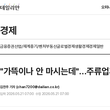
오피
경제
금융
증권
산업/재계
중기/벤처
부동산
글로벌경제
생활경제
경제일반
"가뜩이나 안 마시는데"…주류업
김찬주 기자 (chan7200@dailian.co.kr)
입력 2026.05.21 07:00 수정 2026.05.21 07:00