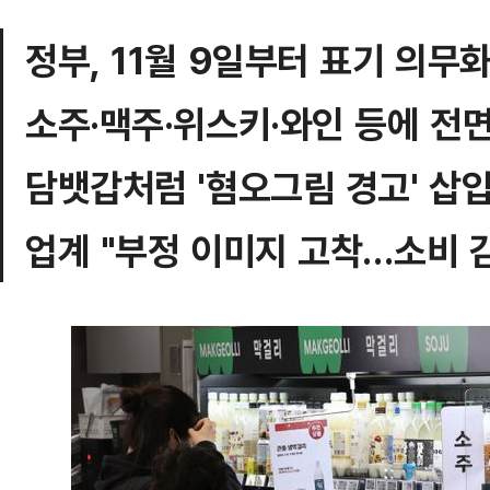
정부, 11월 9일부터 표기 의무
소주·맥주·위스키·와인 등에 전
담뱃갑처럼 '혐오그림 경고' 삽
업계 "부정 이미지 고착…소비 