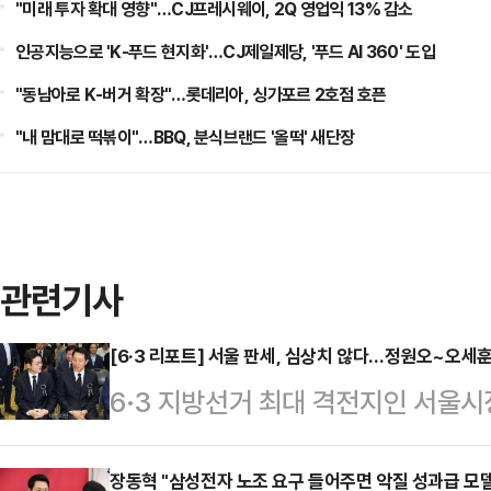
"미래 투자 확대 영향"…CJ프레시웨이, 2Q 영업익 13% 감소
인공지능으로 'K-푸드 현지화'…CJ제일제당, '푸드 AI 360' 도입
"동남아로 K-버거 확장"…롯데리아, 싱가포르 2호점 호픈
"내 맘대로 떡볶이"…BBQ, 분식브랜드 '올떡' 새단장
관련기사
[6·3 리포트] 서울 판세, 심상치 않다…정원오~오세
6·3 지방선거 최대 격전지인 서울
나온다. '대세론'을 등에 업은 정원
당초 관측이 흔들리고 있기 때문이다
장동혁 "삼성전자 노조 요구 들어주면 악질 성과급 모델