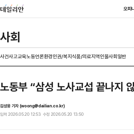
오피
사회
사건사고
교육
노동
언론
환경
인권/복지
식품/의료
지역
인물
사회일반
노동부 “삼성 노사교섭 끝나지 
김성웅 기자 (woong@dailian.co.kr)
입력 2026.05.20 12:53 수정 2026.05.20 13:50