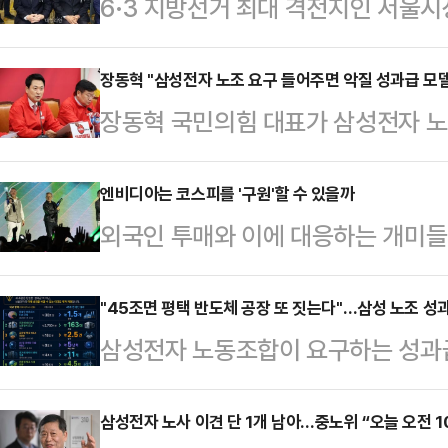
6·3 지방선거 최대 격전지인 서울
나온다. '대세론'을 등에 업은 정원
당초 관측이 흔들리고 있기 때문이다
장동혁 "삼성전자 노조 요구 들어주면 악질 성과급 모델
장동혁 국민의힘 대표가 삼성전자 노
과거 논란이 잡으면서, 오세훈 국민
"노조의 요구대로 무리한 합의가 이
는 것이다. 다만 전문가들은 가능성
성과급 모델이 탄생할 것"이라며 파
엔비디아는 코스피를 '구원'할 수 있을까
다.20일 중앙선거관리위원회에 따르
외국인 투매와 이에 대응하는 개미들
국회에서 열린 중앙선거대책위원회의
앞으로 다가왔다. 특히 오는 21일
지는 가운데 한국시각으로 21일 새
경제의 핵폭탄이 됐다"며 "노사합의
지방선거 승리를 위…
이 집중되고 있다.'인공지능(AI) 
"45조면 평택 반도체 공장 또 짓는다"…삼성 노조 
우리 경제에 돌이키기 힘든 수준의 재
삼성전자 노동조합이 요구하는 성과급 
은 더는 유효하지 않지만, 업황을 
태도를 보면 노조를 설득하기보다 
투자 관점에서 환산한 비교 자료가 
미치는 영향력은 상당할 전망이다.2
압박하는 모양새"라며 "어제밤 …
순한 비용이 아니라, 글로벌 기술 경
삼성전자 노사 이견 단 1개 남아…중노위 “오늘 오전 1
지수는 전장 대비 244.38포인트(3.