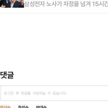
삼성전자 노사가 자정을 넘겨 15시
금 규모라는 점을 시각적으로 보여준다
자주체별로 보면, 외국인이 홀로 6조
이르지 못했다. 이들은 20일 오전
니티 등에 따르면 해당 자료는 45조
이 각각 5…
20일 “19일 오전 10시부터 진행된
로벌 인수합병(M&A), 인공지능(AI
분 정회했다”며 “20일 오전 10시 
양한 미래 사업 영역에 대입해 환산했
혔다.박수근 중노위 위원장은 정회 
줘서 대부분 이견은 정리됐는데 하나가
리해 오전 10시에 다시 오기로 했다
냈지…
댓글
최신순
찬성순
반대순