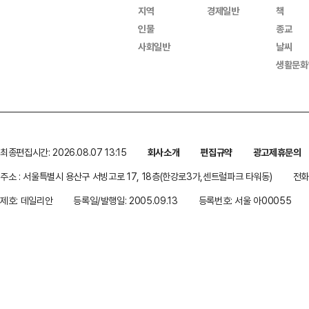
지역
경제일반
책
인물
종교
사회일반
날씨
생활문화
최종편집시간: 2026.08.07 13:15
회사소개
편집규약
광고제휴문의
주소 : 서울특별시 용산구 서빙고로 17, 18층(한강로3가,센트럴파크 타워동)
전화 
제호: 데일리안
등록일/발행일: 2005.09.13
등록번호: 서울 아00055