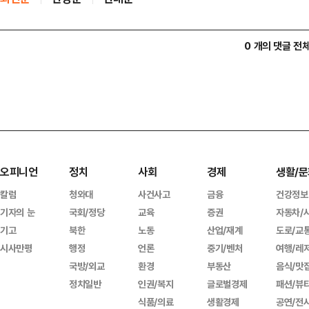
0 개의 댓글 전
오피니언
정치
사회
경제
생활/문
칼럼
청와대
사건사고
금융
건강정보
기자의 눈
국회/정당
교육
증권
자동차/
기고
북한
노동
산업/재계
도로/교
시사만평
행정
언론
중기/벤처
여행/레
국방/외교
환경
부동산
음식/맛
정치일반
인권/복지
글로벌경제
패션/뷰
식품/의료
생활경제
공연/전