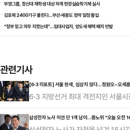
부영그룹, 창신대 재학생 대상 하계 현장실습학기제 실시
김포에 2400가구 풀린다…부산·세종도 청약 일정 돌입
“정부 믿고 의무 지켰는데”…임대사업자, 양도세 혜택 폐지 반발
관련기사
[6·3 리포트] 서울 판세, 심상치 않다…정원오~오세
6·3 지방선거 최대 격전지인 서울
나온다. '대세론'을 등에 업은 정원
당초 관측이 흔들리고 있기 때문이다
삼성전자 노사 이견 단 1개 남아…중노위 “오늘 오전 1
삼성전자 노사가 자정을 넘겨 15시