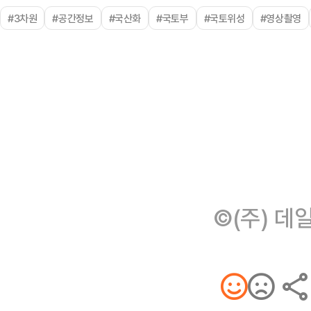
#3차원
#공간정보
#국산화
#국토부
#국토위성
#영상촬영
©(주) 데