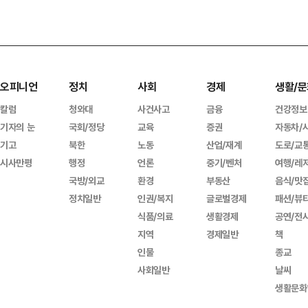
오피니언
정치
사회
경제
생활/문
칼럼
청와대
사건사고
금융
건강정보
기자의 눈
국회/정당
교육
증권
자동차/
기고
북한
노동
산업/재계
도로/교
시사만평
행정
언론
중기/벤처
여행/레
국방/외교
환경
부동산
음식/맛
정치일반
인권/복지
글로벌경제
패션/뷰
식품/의료
생활경제
공연/전
지역
경제일반
책
인물
종교
사회일반
날씨
생활문화