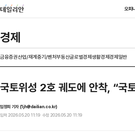
오피
경제
금융
증권
산업/재계
중기/벤처
부동산
글로벌경제
생활경제
경제일반
국토위성 2호 궤도에 안착, “국
임정희 기자 (1jh@dailian.co.kr)
입력 2026.05.20 11:19 수정 2026.05.20 11:19