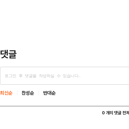
은 더는 유효하지 않지만, 업황을 
을 통해 포스코가 조사 대상 기간(202
미치는 영향력은 상당할 전망이다.2
정…
지수는 전장 대비 244.38포인트(3.
자주체별로 보면, 외국인이 홀로 6조
이 각각 5…
댓글
최신순
찬성순
반대순
0 개의 댓글 전