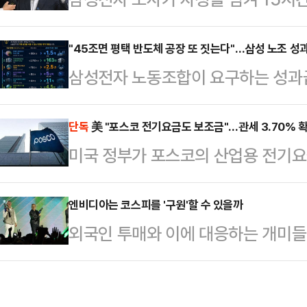
과거 논란이 잡으면서, 오세훈 국민
이르지 못했다. 이들은 20일 오전
는 것이다. 다만 전문가들은 가능성
20일 “19일 오전 10시부터 진행된
"45조면 평택 반도체 공장 또 짓는다"…삼성 노조 
다.20일 중앙선거관리위원회에 따르
삼성전자 노동조합이 요구하는 성과급 
분 정회했다”며 “20일 오전 10시 
앞으로 다가왔다. 특히 오는 21일
투자 관점에서 환산한 비교 자료가 
혔다.박수근 중노위 위원장은 정회 
지방선거 승리를 위…
순한 비용이 아니라, 글로벌 기술 경
단독
美 "포스코 전기요금도 보조금"…관세 3.70% 
줘서 대부분 이견은 정리됐는데 하나가
미국 정부가 포스코의 산업용 전기요
금 규모라는 점을 시각적으로 보여준다
리해 오전 10시에 다시 오기로 했다
사실상 ‘보조금’으로 판단하고 상계관
니티 등에 따르면 해당 자료는 45조
냈지…
철강업계가 적용받는 전기요금·탄소정
엔비디아는 코스피를 '구원'할 수 있을까
로벌 인수합병(M&A), 인공지능(AI
외국인 투매와 이에 대응하는 개미들
있다는 분석이 나온다.19일 철강업계
양한 미래 사업 영역에 대입해 환산했
지는 가운데 한국시각으로 21일 새
무부는 포스코가 미국으로 수출한 탄소 
이 집중되고 있다.'인공지능(AI) 
대해 상계관세 부과를 최종 확정했다