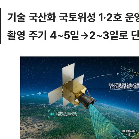
기술 국산화 국토위성 1·2호 운영
촬영 주기 4~5일→2~3일로 