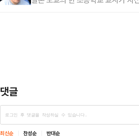
전달드렸다"며 자필 사과문을 게재했
장하고 있었고 수강생 수십 명이 있는
물통에 음란행위를 한 사건이 재조명됐
악과 가사를 통해 고인을 조롱하고 
만원이라고 주…
도쿄도의 한 공립 초등학교 교사 와카
시기에 눈살이 찌푸려질 만한 언행을
중인 학교 교실에서 9세 여학생의 물
"저로 인해 많은 어린 친구들과 대중
는 등의 음란행위를 했다.경찰 조사 
부주의를 깊이 …
생이 교실에 두고 간 물통을 발견했
까지 한 것으로 드러났다.경찰은 해
을 어렵게 한…
댓글
최신순
찬성순
반대순