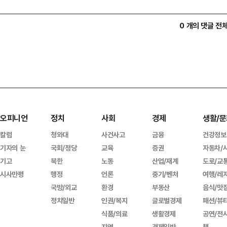
0 개의 댓글 전
오피니언
정치
사회
경제
생활/문
칼럼
청와대
사건사고
금융
건강정보
기자의 눈
국회/정당
교육
증권
자동차/
기고
북한
노동
산업/재계
도로/교
시사만평
행정
언론
중기/벤처
여행/레
국방/외교
환경
부동산
음식/맛
정치일반
인권/복지
글로벌경제
패션/뷰
식품/의료
생활경제
공연/전
지역
경제일반
책