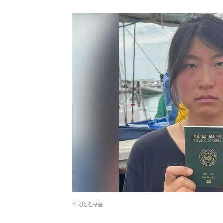
ⓒ강정친구들