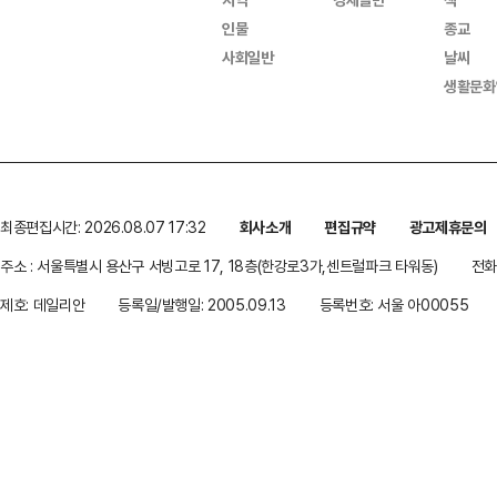
인물
종교
사회일반
날씨
생활문화
최종편집시간: 2026.08.07 17:32
회사소개
편집규약
광고제휴문의
주소 : 서울특별시 용산구 서빙고로 17, 18층(한강로3가,센트럴파크 타워동)
전화 
제호: 데일리안
등록일/발행일: 2005.09.13
등록번호: 서울 아00055