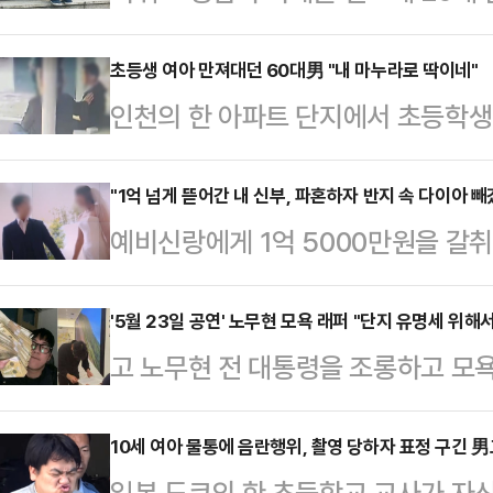
형의 집행유예를 선고받았다.12일 
현권 판사는 무고 혐의로 기소된 50
초등생 여아 만져대던 60대男 "내 마누라로 딱이네"
인천의 한 아파트 단지에서 초등학생
1년을 선고했다.A씨는 고의가 없었
60대 남성이 경찰에 붙잡혀 조사를 
나 재판부는 이를 받아들이지 않았다
찰청 여성청소년범죄수사대는 성폭력
"1억 넘게 뜯어간 내 신부, 파혼하자 반지 속 다이아 
른 남성의 행동이 거짓일 수 있다는
예비신랑에게 1억 5000만원을 갈
미만 강제추행 혐의로 A씨를 불구속 
보여 무고의 고의가 인정된다"고 판
까지 돈을 주고 섭외했다는 충격적인 
오후 3시께 인천 남동구의 한 아파트
칫 피무고자가 중대한 처…
장'에 따르면 제보자 A(37)씨는 결
'5월 23일 공연' 노무현 모욕 래퍼 "단지 유명세 위해서
의 어깨와 손목 등 신체를 여러 차례
고 노무현 전 대통령을 조롱하고 모욕해
게됐다.A씨는 지난해 초 채팅앱을 통
은 아동의 가족 신고로 출동한 경찰은
Iggy·이민서)가 노무현 재단을 찾
A씨보다 2살 연상이며 대구의 한 
의 범행 사…
리치 이기는 19일 자신의 인스타그
10세 여아 물통에 음란행위, 촬영 당하자 표정 구긴 
수학 학원 원장이라고 자신을 소개했
일본 도쿄의 한 초등학교 교사가 자