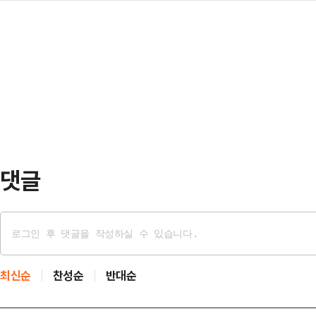
안'에 따라 올해 처음 실시된다.조
침하 등…
선 지원사업을 추진한다고 18일 밝
아 건강검진 미검진 ▲최근 1년간 의
업무협약을 체결하고, 오는 6월부터 
유한 6세 이하 아동으로, 마포구 대
으로 맞춤형 컨설팅을 진행할 예정이
아동복지 담당 공…
고, 전문가 컨설팅과 시설개선을 연
지원하는 데 중점을 뒀다.컨설팅은 
을 파악한 뒤 업소별로 총…
댓글
최신순
찬성순
반대순