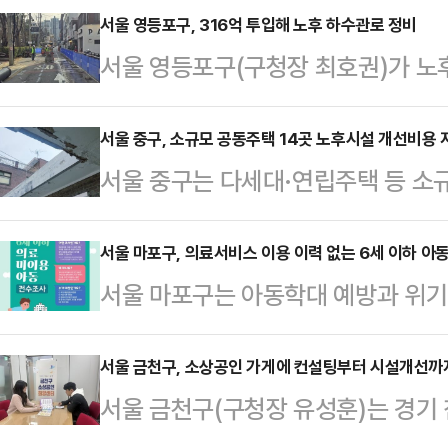
김창열 화가가 실제 작업하던 평창동
서울 영등포구, 316억 투입해 노후 하수관로 정비
서울 영등포구(구청장 최호권)가 노
계에서 중요한 비중을 차지하는 '한지
방하고 수해로부터 안전한 도시환경
고와 풍부한 일조량을 갖춘 이 공간은
업을 본격 추진한다고 20일 밝혔다
서울 중구, 소규모 공동주택 14곳 노후시설 개선비용 
적합한 곳이었다.전시에서는 회화 19점
서울 중구는 다세대·연립주택 등 소
과 당산1동 일대로, 총연장 8.4㎞
선보인다. 1970년대부터 2010년
용을 지원하는 '소규모 공동주택 관리 
이다. 구는 노후화와 파손 등으로 
종 선정했다고 20일 밝혔다. 선정된
서울 마포구, 의료서비스 이용 이력 없는 6세 이하 아
물의 흐름을 원활히 하고, 집중호우 
서울 마포구는 아동학대 예방과 위기
원한다.올해 처음 시행하는 이번 사업
규모 공사 시행에 앞서 지난해 12월
지 의료서비스 이용 이력이 없는 6
9000만원 규모의 지원을 요청하는 
제 기간 동안 유관기관…
한다고 20일 밝혔다.이번 조사는 
서울 금천구, 소상공인 가게에 컨설팅부터 시설개선까지
통한 1차 정량평가와 현장 조사를 거
서울 금천구(구청장 유성훈)는 경기
잇따라 발생함에 따라 보건복지부가 발
회' 심의를 통해 최종 14개 단지를
내 소상공인의 경영 안정과 자립 지원