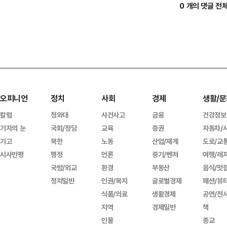
0 개의 댓글 전
오피니언
정치
사회
경제
생활/문
칼럼
청와대
사건사고
금융
건강정보
기자의 눈
국회/정당
교육
증권
자동차/
기고
북한
노동
산업/재계
도로/교
시사만평
행정
언론
중기/벤처
여행/레
국방/외교
환경
부동산
음식/맛
정치일반
인권/복지
글로벌경제
패션/뷰
식품/의료
생활경제
공연/전
지역
경제일반
책
인물
종교