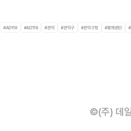
#AD119
#AD119
#관악
#관악구
#관악구청
#봉제원단
©(주) 데