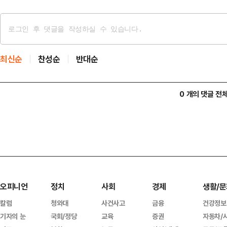
최신순
찬성순
반대순
0 개의 댓글 전
오피니언
정치
사회
경제
생활/문
칼럼
청와대
사건사고
금융
건강정보
기자의 눈
국회/정당
교육
증권
자동차/