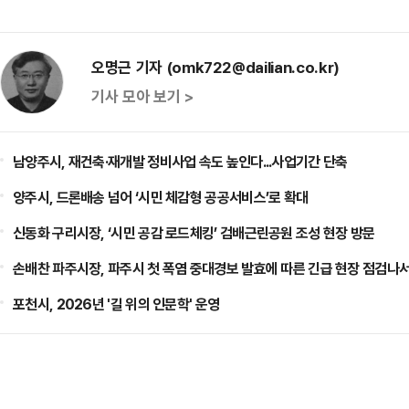
오명근 기자 (omk722@dailian.co.kr)
기사 모아 보기 >
남양주시, 재건축·재개발 정비사업 속도 높인다...사업기간 단축
양주시, 드론배송 넘어 ‘시민 체감형 공공서비스’로 확대
신동화 구리시장, ‘시민 공감 로드체킹’ 검배근린공원 조성 현장 방문
손배찬 파주시장, 파주시 첫 폭염 중대경보 발효에 따른 긴급 현장 점검나
포천시, 2026년 '길 위의 인문학' 운영