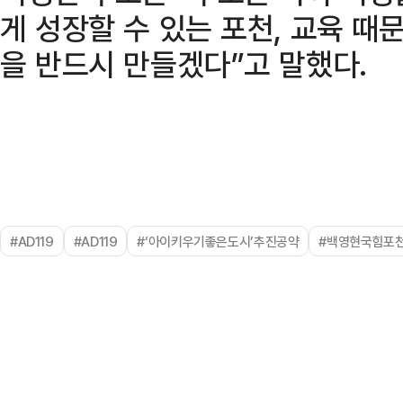
게 성장할 수 있는 포천, 교육 때
을 반드시 만들겠다”고 말했다.
#AD119
#AD119
#‘아이키우기좋은도시’추진공약
#백영현국힘포