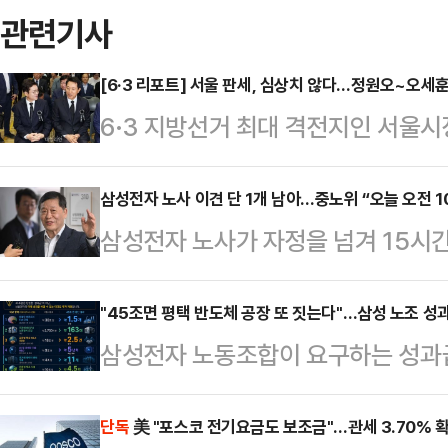
관련기사
[6·3 리포트] 서울 판세, 심상치 않다…정원오~오세
6·3 지방선거 최대 격전지인 서울
나온다. '대세론'을 등에 업은 정원
당초 관측이 흔들리고 있기 때문이다
삼성전자 노사 이견 단 1개 남아…중노위 “오늘 오전 1
삼성전자 노사가 자정을 넘겨 15시
과거 논란이 잡으면서, 오세훈 국민
이르지 못했다. 이들은 20일 오전
는 것이다. 다만 전문가들은 가능성
20일 “19일 오전 10시부터 진행된
"45조면 평택 반도체 공장 또 짓는다"…삼성 노조 
다.20일 중앙선거관리위원회에 따르
삼성전자 노동조합이 요구하는 성과급 
분 정회했다”며 “20일 오전 10시 
앞으로 다가왔다. 특히 오는 21일
투자 관점에서 환산한 비교 자료가 
혔다.박수근 중노위 위원장은 정회 
지방선거 승리를 위…
순한 비용이 아니라, 글로벌 기술 경
단독
美 "포스코 전기요금도 보조금"…관세 3.70% 
줘서 대부분 이견은 정리됐는데 하나가