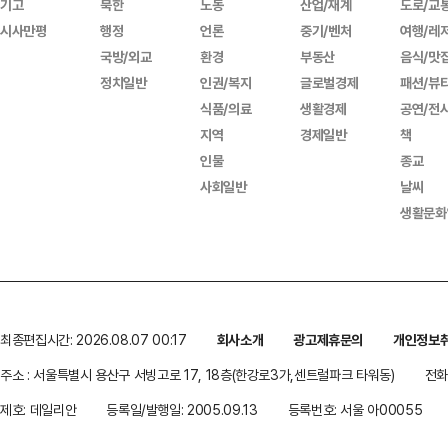
기고
북한
노동
산업/재계
도로/교
시사만평
행정
언론
중기/벤처
여행/레
국방/외교
환경
부동산
음식/맛
정치일반
인권/복지
글로벌경제
패션/뷰
식품/의료
생활경제
공연/전
지역
경제일반
책
인물
종교
사회일반
날씨
생활문화
최종편집시간: 2026.08.07 00:17
회사소개
광고제휴문의
개인정보
주소 : 서울특별시 용산구 서빙고로 17, 18층(한강로3가,센트럴파크 타워동)
전화 
제호: 데일리안
등록일/발행일: 2005.09.13
등록번호: 서울 아00055