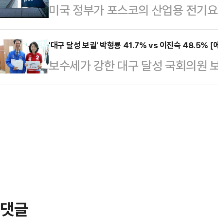
미국 정부가 포스코의 산업용 전기요
금 규모라는 점을 시각적으로 보여준다
리해 오전 10시에 다시 오기로 했다
사실상 ‘보조금’으로 판단하고 상계관
니티 등에 따르면 해당 자료는 45조
냈지…
철강업계가 적용받는 전기요금·탄소정
'대구 달성 보궐' 박형룡 41.7% vs 이진숙 48.5%
로벌 인수합병(M&A), 인공지능(AI
보수세가 강한 대구 달성 국회의원
있다는 분석이 나온다.19일 철강업계
양한 미래 사업 영역에 대입해 환산했
가 이진숙 국민의힘 후보와 오차범위
무부는 포스코가 미국으로 수출한 탄소 
가 나왔다.여론조사기관 에이스리서치
대해 상계관세 부과를 최종 확정했다
100% ARS 방식으로 조사해 발표
을 통해 포스코가 조사 대상 기간(202
41.7%, 이 후보 지지율은 48.5%
정…
오차범위(±4.4%p) 안이었다.반
는 박 후보 46.8%, 이 후보 49.
별로 보면…
댓글