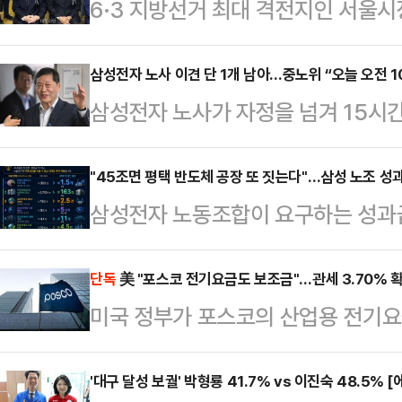
6·3 지방선거 최대 격전지인 서울
나온다. '대세론'을 등에 업은 정원
당초 관측이 흔들리고 있기 때문이다
삼성전자 노사 이견 단 1개 남아…중노위 “오늘 오전 1
삼성전자 노사가 자정을 넘겨 15시
과거 논란이 잡으면서, 오세훈 국민
이르지 못했다. 이들은 20일 오전
는 것이다. 다만 전문가들은 가능성
20일 “19일 오전 10시부터 진행된
"45조면 평택 반도체 공장 또 짓는다"…삼성 노조 
다.20일 중앙선거관리위원회에 따르
삼성전자 노동조합이 요구하는 성과급 
분 정회했다”며 “20일 오전 10시 
앞으로 다가왔다. 특히 오는 21일
투자 관점에서 환산한 비교 자료가 
혔다.박수근 중노위 위원장은 정회 
지방선거 승리를 위…
순한 비용이 아니라, 글로벌 기술 경
단독
美 "포스코 전기요금도 보조금"…관세 3.70% 
줘서 대부분 이견은 정리됐는데 하나가
미국 정부가 포스코의 산업용 전기요
금 규모라는 점을 시각적으로 보여준다
리해 오전 10시에 다시 오기로 했다
사실상 ‘보조금’으로 판단하고 상계관
니티 등에 따르면 해당 자료는 45조
냈지…
철강업계가 적용받는 전기요금·탄소정
'대구 달성 보궐' 박형룡 41.7% vs 이진숙 48.5%
로벌 인수합병(M&A), 인공지능(AI