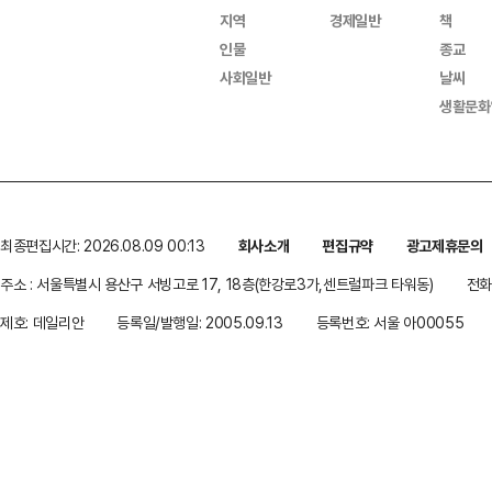
지역
경제일반
책
인물
종교
사회일반
날씨
생활문화
최종편집시간: 2026.08.09 00:13
회사소개
편집규약
광고제휴문의
주소 : 서울특별시 용산구 서빙고로 17, 18층(한강로3가,센트럴파크 타워동)
전화 
제호: 데일리안
등록일/발행일: 2005.09.13
등록번호: 서울 아00055