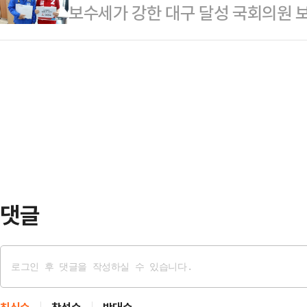
보수세가 강한 대구 달성 국회의원
있다는 분석이 나온다.19일 철강업계
양한 미래 사업 영역에 대입해 환산했
가 이진숙 국민의힘 후보와 오차범위
무부는 포스코가 미국으로 수출한 탄소 
가 나왔다.여론조사기관 에이스리서치
대해 상계관세 부과를 최종 확정했다
100% ARS 방식으로 조사해 발표
을 통해 포스코가 조사 대상 기간(202
41.7%, 이 후보 지지율은 48.5%
정…
오차범위(±4.4%p) 안이었다.반
는 박 후보 46.8%, 이 후보 49.
별로 보면…
댓글