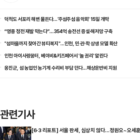
덕적도 서포리 해변 물든다…'주섬주섬 음악회' 15일 개막
“영종 정전 재발 막는다”…354억 송전선 증설·해저망 구축
"섬마을까지 찾아간 뷰티복지"…인천, 민·관·학 상생 모델 확산
인천 아이사랑꿈터, 베이비&키즈페어서 '놀 권리' 알린다
옹진군, 섬 농업인 농기계 수리비 부담 던다…해상운반비 지원
관련기사
[6·3 리포트] 서울 판세, 심상치 않다…정원오~오세