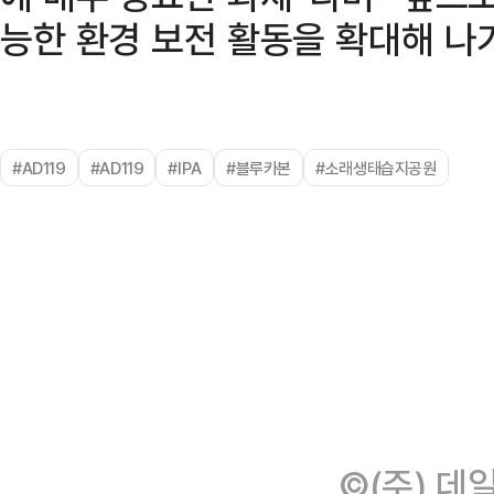
능한 환경 보전 활동을 확대해 나
#AD119
#AD119
#IPA
#블루카본
#소래생태습지공원
©(주) 데