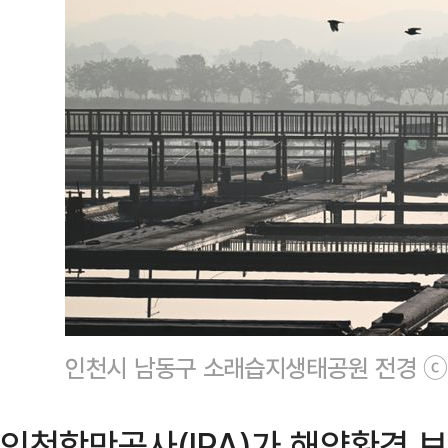
인천시 남동구 소래습지생태공원 전경 ⓒ
인천항만공사(IPA)가 해양환경 