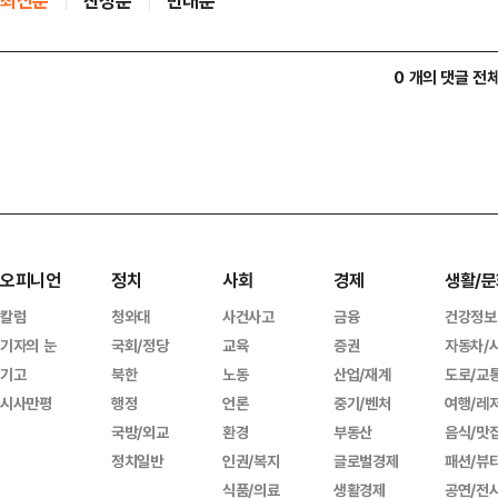
최신순
찬성순
반대순
0 개의 댓글 전
오피니언
정치
사회
경제
생활/문
칼럼
청와대
사건사고
금융
건강정보
기자의 눈
국회/정당
교육
증권
자동차/
기고
북한
노동
산업/재계
도로/교
시사만평
행정
언론
중기/벤처
여행/레
국방/외교
환경
부동산
음식/맛
정치일반
인권/복지
글로벌경제
패션/뷰
식품/의료
생활경제
공연/전