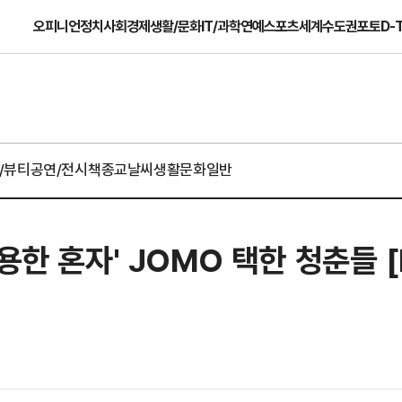
오피니언
정치
사회
경제
생활/문화
IT/과학
연예
스포츠
세계
수도권
포토
D-
/뷰티
공연/전시
책
종교
날씨
생활문화일반
한 혼자' JOMO 택한 청춘들 [N