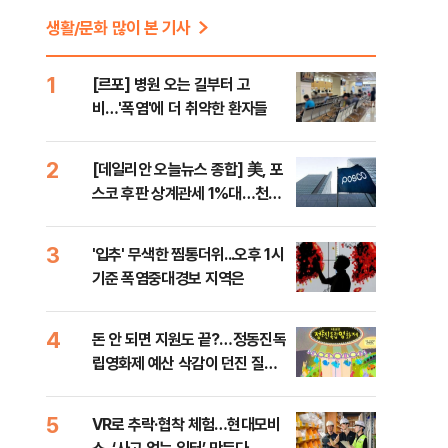
생활/문화 많이 본 기사
1
[르포] 병원 오는 길부터 고
비…'폭염'에 더 취약한 환자들
2
[데일리안 오늘뉴스 종합] 美, 포
스코 후판 상계관세 1%대…천하
람, 의원 최초 논산훈련소 2박3일
'입소'
3
'입추' 무색한 찜통더위...오후 1시
기준 폭염중대경보 지역은
4
돈 안 되면 지원도 끝?…정동진독
립영화제 예산 삭감이 던진 질문
[초점]
5
VR로 추락·협착 체험…현대모비