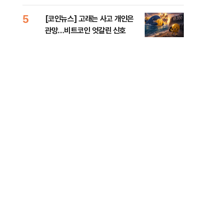
오른 도심!
5
10
[코인뉴스] 고래는 사고 개인은
“우
관망…비트코인 엇갈린 신호
러…