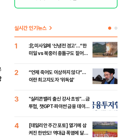
실시간 인기뉴스
1
6
北 미사일에 ‘신냉전 경고’…“한
[인
미일 vs 북중러 충돌구도 짙어진
인사
다”
유
2
7
“언제 죽어도 이상하지 않다”…
이란
당
이란 최고지도자 ‘위독설’
호르
3
8
"실리콘밸리 출신 강사 초빙"…금
美 
투협, 챗GPT·파이썬 금융 데이터
일자
분석 과정 개설
4
9
[데일리안 주간 포토] 열기에 삼
'국
켜진 한반도! 역대급 폭염에 달아
에 