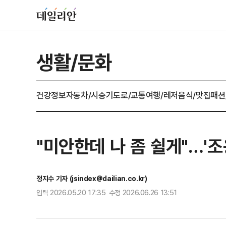
생활/문화
건강정보
자동차/시승기
도로/교통
여행/레저
음식/맛집
패션
"미안한데 나 좀 쉴게"…'조용
정지수 기자 (jsindex@dailian.co.kr)
입력 2026.05.20 17:35 수정 2026.06.26 13:51