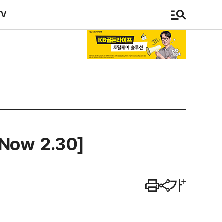
TV
ow 2.30]