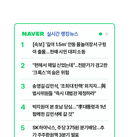
실시간 랭킹뉴스
1
6
[속보] '길이 1.5m' 안동 물놀이장서 구렁
'국장만 
이 출몰…한때 시민 대피 소동
'부글부글
2
7
"편해서 매일 신었는데"...전문가가 경고한
“우크라
'크록스'의 숨은 위험
유 3만t
3
8
송영길·김민석, '조희대 탄핵' 외치자…與
정청래 "
법사위원들 "즉시 대법관 제청하라"
민석 "자
4
9
박지원이 본 호남 당심…"李대통령과 1년
이란, 美
함께한 김민석에 갈 것"
즈 통행금
5
10
SK하이닉스, 주당 375원 분기배당…추
[데일리 
가 주주환원책 3분기 발표
민...홈