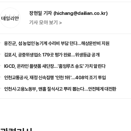
장현일 기자 (hichang@dailian.co.kr)
기사 모아 보기 >
옹진군, 섬 농업인 농기계 수리비 부담 던다…해상운반비 지원
김포시, 공중위생업소 179곳 평가 완료…위생등급 공개
IGCD, 온라인 플랫폼 새단장…'홈잉루츠 송도' 가치 알린다
인천교통공사, 재정 신속집행 '인천 1위'…408억 조기 투입
인천시·고용노동부, 맨홀 질식사고 뿌리 뽑는다…안전체계 대전환