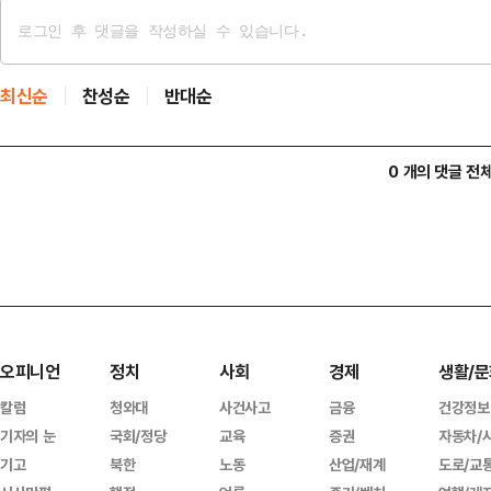
최신순
찬성순
반대순
0 개의 댓글 전
오피니언
정치
사회
경제
생활/문
칼럼
청와대
사건사고
금융
건강정보
기자의 눈
국회/정당
교육
증권
자동차/
기고
북한
노동
산업/재계
도로/교