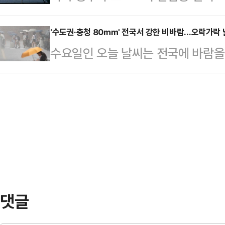
사실상 ‘보조금’으로 판단하고 상계관
혔다.박수근 중노위 위원장은 정회 
철강업계가 적용받는 전기요금·탄소정
'수도권·충청 80㎜' 전국서 강한 비바람…오락가락 날
줘서 대부분 이견은 정리됐는데 하나가
수요일인 오늘 날씨는 전국에 바람을
있다는 분석이 나온다.19일 철강업계
리해 오전 10시에 다시 오기로 했다
날 "오늘부터 내일 사이 전국에 비가
무부는 포스코가 미국으로 수출한 탄소 
냈지…
지를 중심으로 강하고 많은 비가 내
대해 상계관세 부과를 최종 확정했다
예상 강수량은 서울·인천·경기·서해5
을 통해 포스코가 조사 대상 기간(202
·경기 서해안·서해5도 100㎜ 이상
정…
곳 강원 산지 150㎜ 이상), 대전·
북부 서해안 100㎜ 이상), 광주·
안…
댓글