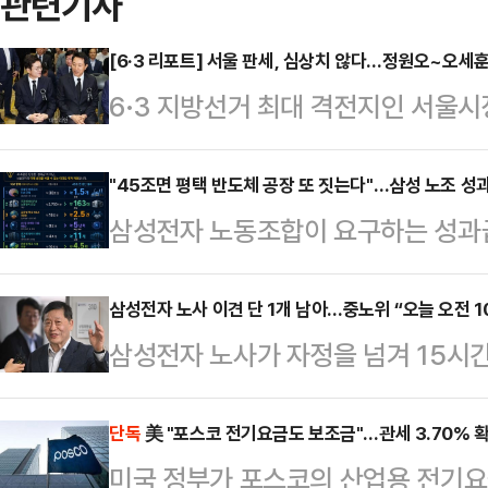
관련기사
[6·3 리포트] 서울 판세, 심상치 않다…정원오~오세
6·3 지방선거 최대 격전지인 서울
나온다. '대세론'을 등에 업은 정원
당초 관측이 흔들리고 있기 때문이다
"45조면 평택 반도체 공장 또 짓는다"…삼성 노조 
삼성전자 노동조합이 요구하는 성과급 
과거 논란이 잡으면서, 오세훈 국민
투자 관점에서 환산한 비교 자료가 
는 것이다. 다만 전문가들은 가능성
순한 비용이 아니라, 글로벌 기술 경
삼성전자 노사 이견 단 1개 남아…중노위 “오늘 오전 1
다.20일 중앙선거관리위원회에 따르
삼성전자 노사가 자정을 넘겨 15시
금 규모라는 점을 시각적으로 보여준다
앞으로 다가왔다. 특히 오는 21일
이르지 못했다. 이들은 20일 오전
니티 등에 따르면 해당 자료는 45조
지방선거 승리를 위…
20일 “19일 오전 10시부터 진행된
단독
美 "포스코 전기요금도 보조금"…관세 3.70% 
로벌 인수합병(M&A), 인공지능(AI
미국 정부가 포스코의 산업용 전기요
분 정회했다”며 “20일 오전 10시 
양한 미래 사업 영역에 대입해 환산했