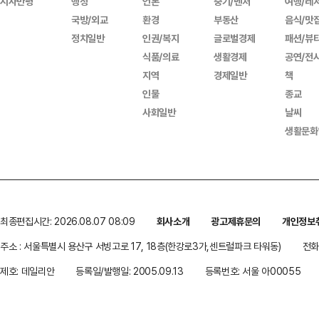
시사만평
행정
언론
중기/벤처
여행/레
국방/외교
환경
부동산
음식/맛
정치일반
인권/복지
글로벌경제
패션/뷰
식품/의료
생활경제
공연/전
지역
경제일반
책
인물
종교
사회일반
날씨
생활문화
최종편집시간: 2026.08.07 08:09
회사소개
광고제휴문의
개인정보
주소 : 서울특별시 용산구 서빙고로 17, 18층(한강로3가,센트럴파크 타워동)
전화 
제호: 데일리안
등록일/발행일: 2005.09.13
등록번호: 서울 아00055