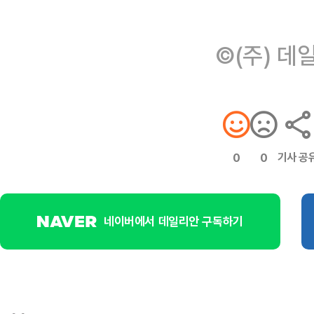
©(주) 데
기사 공
0
0
네이버에서 데일리안 구독하기