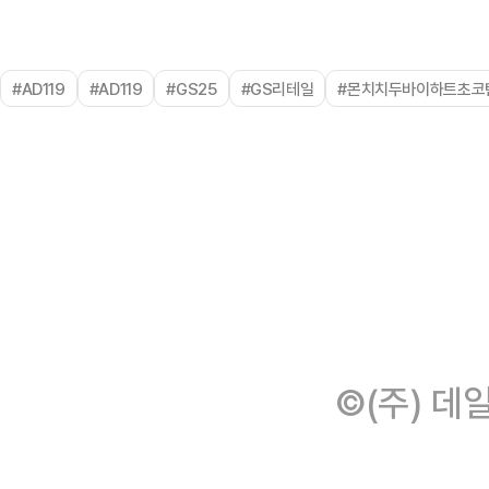
#AD119
#AD119
#GS25
#GS리테일
#몬치치두바이하트초코
©(주) 데