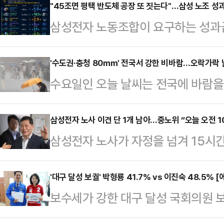
당초 관측이 흔들리고 있기 때문이다
"45조면 평택 반도체 공장 또 짓는다"…삼성 노조 
삼성전자 노동조합이 요구하는 성과급 
과거 논란이 잡으면서, 오세훈 국민
투자 관점에서 환산한 비교 자료가 
는 것이다. 다만 전문가들은 가능성
순한 비용이 아니라, 글로벌 기술 경
'수도권·충청 80㎜' 전국서 강한 비바람…오락가락 날
다.20일 중앙선거관리위원회에 따르
수요일인 오늘 날씨는 전국에 바람을
금 규모라는 점을 시각적으로 보여준다
앞으로 다가왔다. 특히 오는 21일
날 "오늘부터 내일 사이 전국에 비가
니티 등에 따르면 해당 자료는 45조
지방선거 승리를 위…
지를 중심으로 강하고 많은 비가 내
삼성전자 노사 이견 단 1개 남아…중노위 “오늘 오전 1
로벌 인수합병(M&A), 인공지능(AI
삼성전자 노사가 자정을 넘겨 15시
예상 강수량은 서울·인천·경기·서해5
양한 미래 사업 영역에 대입해 환산했
이르지 못했다. 이들은 20일 오전
·경기 서해안·서해5도 100㎜ 이상
20일 “19일 오전 10시부터 진행된
'대구 달성 보궐' 박형룡 41.7% vs 이진숙 48.5%
곳 강원 산지 150㎜ 이상), 대전·
보수세가 강한 대구 달성 국회의원
분 정회했다”며 “20일 오전 10시 
북부 서해안 100㎜ 이상), 광주·
가 이진숙 국민의힘 후보와 오차범위
혔다.박수근 중노위 위원장은 정회 
안…