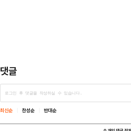
가 나왔다.여론조사기관 에이스리서치
줘서 대부분 이견은 정리됐는데 하나가
100% ARS 방식으로 조사해 발표
리해 오전 10시에 다시 오기로 했다
41.7%, 이 후보 지지율은 48.5%
냈지…
오차범위(±4.4%p) 안이었다.반
는 박 후보 46.8%, 이 후보 49.
별로 보면…
댓글
최신순
찬성순
반대순
0 개의 댓글 전