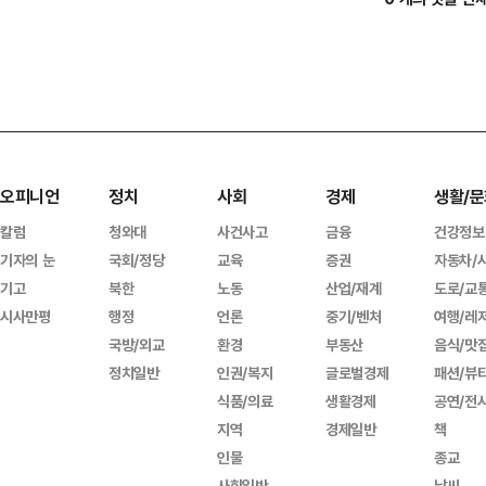
오피니언
정치
사회
경제
생활/문
칼럼
청와대
사건사고
금융
건강정보
기자의 눈
국회/정당
교육
증권
자동차/
기고
북한
노동
산업/재계
도로/교
시사만평
행정
언론
중기/벤처
여행/레
국방/외교
환경
부동산
음식/맛
정치일반
인권/복지
글로벌경제
패션/뷰
식품/의료
생활경제
공연/전
지역
경제일반
책
인물
종교
사회일반
날씨