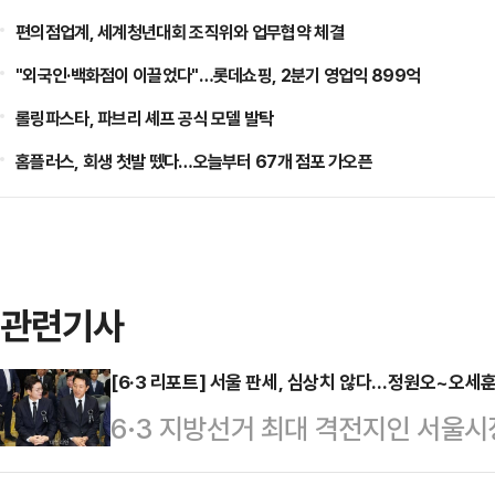
편의점업계, 세계청년대회 조직위와 업무협약 체결
"외국인·백화점이 이끌었다"…롯데쇼핑, 2분기 영업익 899억
롤링파스타, 파브리 셰프 공식 모델 발탁
홈플러스, 회생 첫발 뗐다…오늘부터 67개 점포 가오픈
관련기사
[6·3 리포트] 서울 판세, 심상치 않다…정원오~오세
6·3 지방선거 최대 격전지인 서울
나온다. '대세론'을 등에 업은 정원