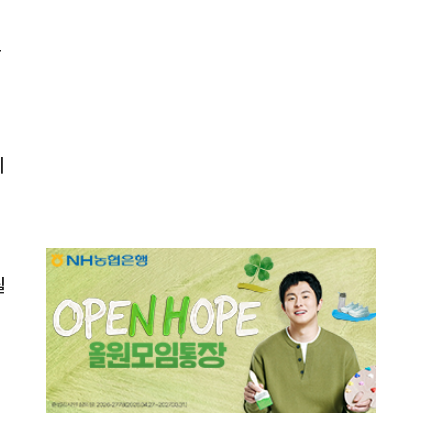
로
되
될