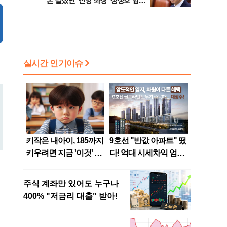
론 펼쳤던 '친명 좌장' 정성호 법무
부 장관 [뉴스속인물]