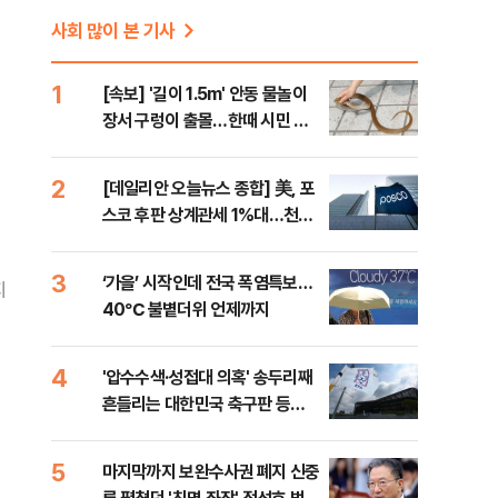
사회 많이 본 기사
1
[속보] '길이 1.5m' 안동 물놀이
장서 구렁이 출몰…한때 시민 대
피 소동
2
[데일리안 오늘뉴스 종합] 美, 포
스코 후판 상계관세 1%대…천하
람, 의원 최초 논산훈련소 2박3일
'입소'
3
‘가을’ 시작인데 전국 폭염특보…
지
40℃ 불볕더위 언제까지
4
'압수수색·성접대 의혹' 송두리째
흔들리는 대한민국 축구판 등
[8/7(금) 데일리안 출근길 뉴스]
5
마지막까지 보완수사권 폐지 신중