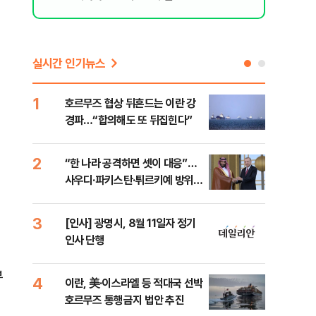
실시간 인기뉴스
1
6
호르무즈 협상 뒤흔드는 이란 강
美 
경파…“합의해도 또 뒤집힌다”
일자
2
7
“한 나라 공격하면 셋이 대응”…
"실
사우디·파키스탄·튀르키예 방위동
투협
맹 출범
분석
3
8
[인사] 광명시, 8월 11일자 정기
北 
인사 단행
미일
다”
부
4
9
이란, 美·이스라엘 등 적대국 선박
[데
호르무즈 통행금지 법안 추진
켜진