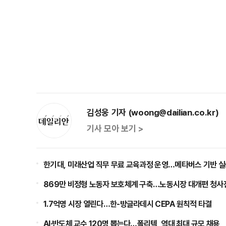
김성웅 기자 (woong@dailian.co.kr)
기사 모아 보기 >
한기대, 미래산업 직무 무료 교육과정 운영…메타버스 기반 실
869만 비정형 노동자 보호체계 구축…노동시장 대개편 청사
1.7억명 시장 열린다…한-방글라데시 CEPA 원칙적 타결
AI·반도체 교수 120명 뽑는다…폴리텍, 역대 최대 규모 채용