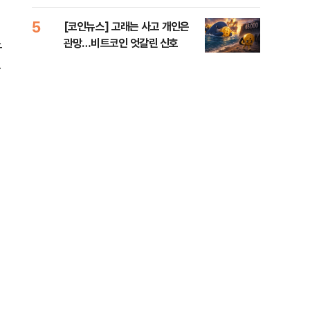
오른
5
10
[코인뉴스] 고래는 사고 개인은
“우
노
관망…비트코인 엇갈린 신호
러…
교