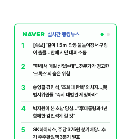
실시간 랭킹뉴스
1
6
[속보] '길이 1.5m' 안동 물놀이장서 구렁
'국장만 
이 출몰…한때 시민 대피 소동
'부글부글
2
7
"편해서 매일 신었는데"...전문가가 경고한
“우크라
'크록스'의 숨은 위험
유 3만t
3
8
송영길·김민석, '조희대 탄핵' 외치자…與
정청래 "
법사위원들 "즉시 대법관 제청하라"
민석 "자
4
9
박지원이 본 호남 당심…"李대통령과 1년
이란, 美
함께한 김민석에 갈 것"
즈 통행금
5
10
SK하이닉스, 주당 375원 분기배당…추
[데일리 
가 주주환원책 3분기 발표
민...홈