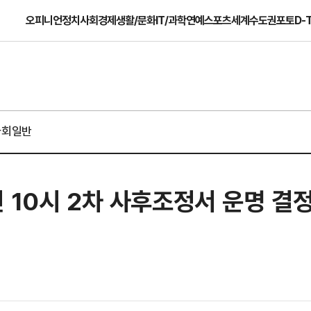
오피니언
정치
사회
경제
생활/문화
IT/과학
연예
스포츠
세계
수도권
포토
D-
사회일반
 10시 2차 사후조정서 운명 결