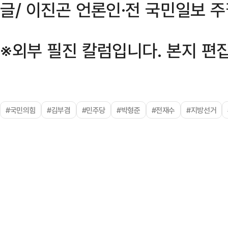
글/ 이진곤 언론인·전 국민일보 
※외부 필진 칼럼입니다. 본지 편집
#국민의힘
#김부겸
#민주당
#박형준
#전재수
#지방선거