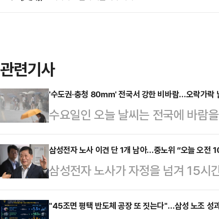
관련기사
'수도권·충청 80㎜' 전국서 강한 비바람…오락가락 날
수요일인 오늘 날씨는 전국에 바람을
날 "오늘부터 내일 사이 전국에 비가
지를 중심으로 강하고 많은 비가 내
삼성전자 노사 이견 단 1개 남아…중노위 “오늘 오전 1
삼성전자 노사가 자정을 넘겨 15시
예상 강수량은 서울·인천·경기·서해5
이르지 못했다. 이들은 20일 오전
·경기 서해안·서해5도 100㎜ 이상
20일 “19일 오전 10시부터 진행된
"45조면 평택 반도체 공장 또 짓는다"…삼성 노조 
곳 강원 산지 150㎜ 이상), 대전·