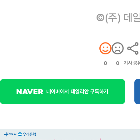
©(주) 데
기사 공
0
0
네이버에서 데일리안 구독하기