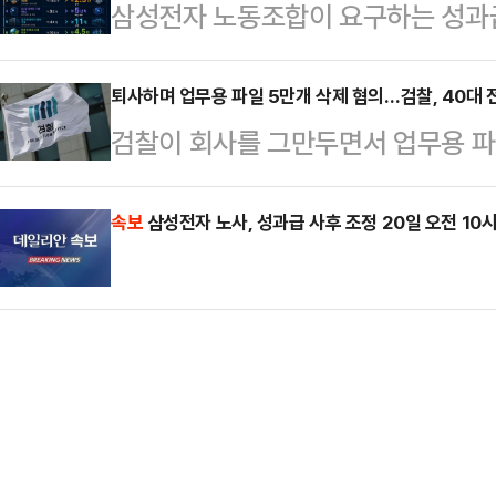
삼성전자 노동조합이 요구하는 성과급 
분 정회했다”며 “20일 오전 10시 
북부 서해안 100㎜ 이상), 광주·
투자 관점에서 환산한 비교 자료가 
혔다.박수근 중노위 위원장은 정회 
안…
순한 비용이 아니라, 글로벌 기술 경
퇴사하며 업무용 파일 5만개 삭제 혐의…검찰, 40대 
줘서 대부분 이견은 정리됐는데 하나가
검찰이 회사를 그만두면서 업무용 파
금 규모라는 점을 시각적으로 보여준다
리해 오전 10시에 다시 오기로 했다
40대 전직 임원을 보완 수사 끝에 
니티 등에 따르면 해당 자료는 45조
냈지…
중앙지검 형사3부(김호경 부장검사)는
속보
삼성전자 노사, 성과급 사후 조정 20일 오전 10
로벌 인수합병(M&A), 인공지능(AI
대 A씨를 전자기록 등 손괴 업무방
양한 미래 사업 영역에 대입해 환산했
다.A씨는 2024년 11월 퇴사하면서
공용 컴퓨터(PC)에 저장돼있던 영업
로 회사 대표이사에게 고소당했다.그
초기화(포맷)…