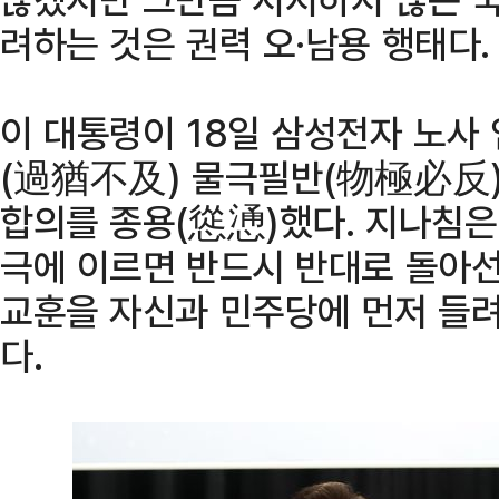
려하는 것은 권력 오·남용 행태다.
이 대통령이 18일 삼성전자 노사
(過猶不及) 물극필반(物極必反
합의를 종용(慫慂)했다. 지나침은
극에 이르면 반드시 반대로 돌아
교훈을 자신과 민주당에 먼저 들려
다.