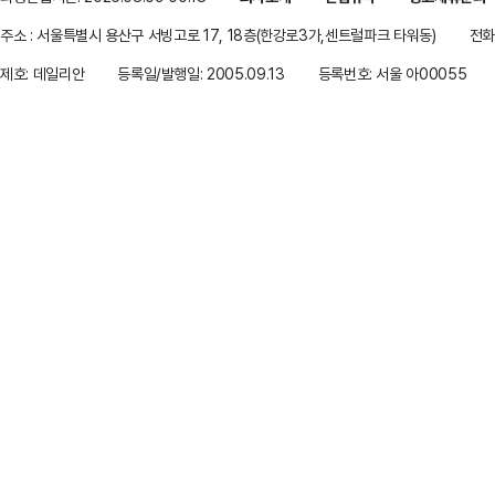
주소 : 서울특별시 용산구 서빙고로 17, 18층(한강로3가,센트럴파크 타워동)
전화 
제호: 데일리안
등록일/발행일: 2005.09.13
등록번호: 서울 아00055