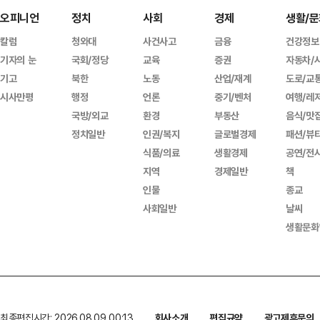
오피니언
정치
사회
경제
생활/문
칼럼
청와대
사건사고
금융
건강정보
기자의 눈
국회/정당
교육
증권
자동차/
기고
북한
노동
산업/재계
도로/교
시사만평
행정
언론
중기/벤처
여행/레
국방/외교
환경
부동산
음식/맛
정치일반
인권/복지
글로벌경제
패션/뷰
식품/의료
생활경제
공연/전
지역
경제일반
책
인물
종교
사회일반
날씨
생활문화
최종편집시간: 2026.08.09 00:13
회사소개
편집규약
광고제휴문의