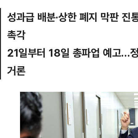
성과급 배분·상한 폐지 막판 진
촉각
21일부터 18일 총파업 예고…
거론