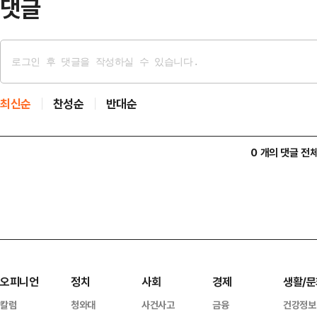
댓글
최신순
찬성순
반대순
0 개의 댓글 전
오피니언
정치
사회
경제
생활/문
칼럼
청와대
사건사고
금융
건강정보