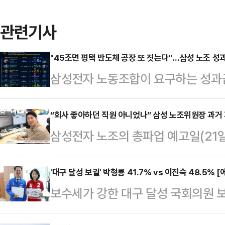
관련기사
"45조면 평택 반도체 공장 또 짓는다"…삼성 노조 
삼성전자 노동조합이 요구하는 성과급 
투자 관점에서 환산한 비교 자료가 
순한 비용이 아니라, 글로벌 기술 경
“회사 좋아하던 직원 아니었나” 삼성 노조위원장 과거
삼성전자 노조의 총파업 예고일(21
금 규모라는 점을 시각적으로 보여준다
과거 삼성전자 반도체 뉴스룸의 임
니티 등에 따르면 해당 자료는 45조
재조명되고 있다.삼성전자 노사는 1
'대구 달성 보궐' 박형룡 41.7% vs 이진숙 48.5%
로벌 인수합병(M&A), 인공지능(AI
보수세가 강한 대구 달성 국회의원
을 진행 중이다. 여명구 사측 부사장
양한 미래 사업 영역에 대입해 환산했
가 이진숙 국민의힘 후보와 오차범위
혔지만 교섭을 이끄는 최승호 초기