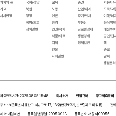
기자의 눈
국회/정당
교육
증권
자동차/
기고
북한
노동
산업/재계
도로/교
시사만평
행정
언론
중기/벤처
여행/레
국방/외교
환경
부동산
음식/맛
정치일반
인권/복지
글로벌경제
패션/뷰
식품/의료
생활경제
공연/전
지역
경제일반
책
인물
종교
사회일반
날씨
생활문화
최종편집시간: 2026.08.08 15:48
회사소개
편집규약
광고제휴문의
주소 : 서울특별시 용산구 서빙고로 17, 18층(한강로3가,센트럴파크 타워동)
전화 
제호: 데일리안
등록일/발행일: 2005.09.13
등록번호: 서울 아00055