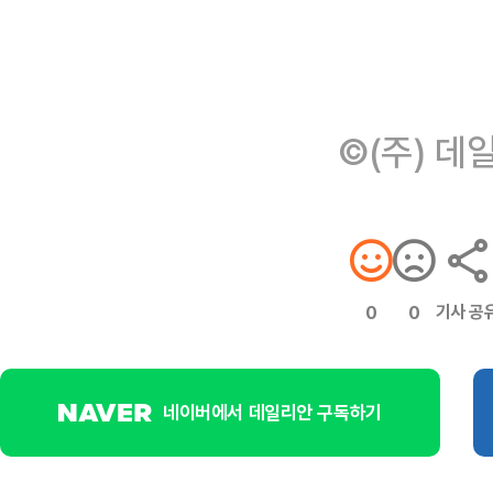
©(주) 데
기사 공
0
0
네이버에서 데일리안 구독하기