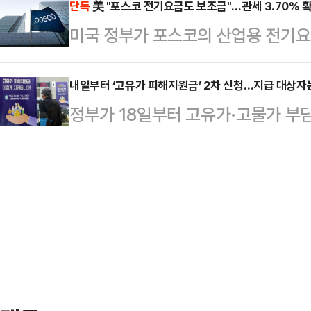
가 나왔다.여론조사기관 에이스리서치
단독
美 "포스코 전기요금도 보조금"…관세 3.70% 
장을 내놓지 않았다.협상이 막판으로
미국 정부가 포스코의 산업용 전기요
100% ARS 방식으로 조사해 발표
감지됐다. 최 위원장은 전날 조합원
사실상 ‘보조금’으로 판단하고 상계관
41.7%, 이 후보 지지율은 48.5%
민해보자”며 “전삼노, 동행…
철강업계가 적용받는 전기요금·탄소정
내일부터 ‘고유가 피해지원금’ 2차 신청…지급 대상자
오차범위(±4.4%p) 안이었다.반
정부가 18일부터 고유가·고물가 부담
있다는 분석이 나온다.19일 철강업계
는 박 후보 46.8%, 이 후보 49.
작한다.중동 전쟁에 따른 유가 상승
무부는 포스코가 미국으로 수출한 탄소 
별로 보면…
지원을 확대하겠다는 취지다.17일 
대해 상계관세 부과를 최종 확정했다
2차 지급 대상자는 소득 하위 70%
을 통해 포스코가 조사 대상 기간(202
을 기준으로 정해졌다.외벌이 가구 중
정…
▲2인 가구 14만 원 ▲3인 가구 2
원금을 받는다.지역가입자는 ▲1인 가
가구 …