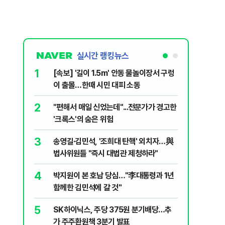
실시간 랭킹뉴스
1
6
[속보] '길이 1.5m' 안동 물놀이장서 구렁
'국장만 
이 출몰…한때 시민 대피 소동
'부글부글
2
7
"편해서 매일 신었는데"...전문가가 경고한
“우크라
'크록스'의 숨은 위험
유 3만t
3
8
송영길·김민석, '조희대 탄핵' 외치자…與
정청래 "
법사위원들 "즉시 대법관 제청하라"
민석 "자
4
9
박지원이 본 호남 당심…"李대통령과 1년
이란, 美
함께한 김민석에 갈 것"
즈 통행금
5
10
SK하이닉스, 주당 375원 분기배당…추
[데일리 
가 주주환원책 3분기 발표
민...홈