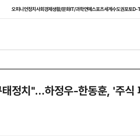
오피니언
정치
사회
경제
생활/문화
IT/과학
연예
스포츠
세계
수도권
포토
D-
 "구태정치"…하정우-한동훈, '주식