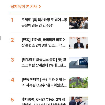
정치 많이 본 기사
1
오세훈 "與 적반하장 도 넘어…공
급절벽 만든 건 민주당"
기
2
[단독] 천하람, 국회의원 최초 논
산 훈련소 2박 3일 '입소'…각개
전투·야간행군 한다
3
[데일리안 오늘뉴스 종합] 美, 포
스코 후판 상계관세 1%대…천하
람, 의원 최초 논산훈련소 2박3일
'입소'
4
[단독 인터뷰] '윤민우와 징계 논
의' 지목된 C교수 "윤리위원장,
외부와 논의 잘못된 행위"
5
李대통령, 6시간 부동산 2차 점