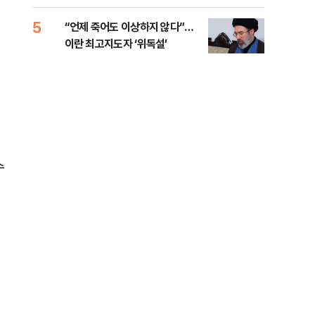
5
10
“언제 죽어도 이상하지 않다”…
[코
이란 최고지도자 ‘위독설’
관망
수