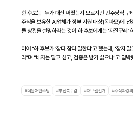
한 후보는 "누가 대신 써줬는지 모르지만 민주당식 구태
주식을 보유한 AI업체가 정부 지원 대상(독파모)에 선
돌 상황을 설명하라는 것이 하 후보에게는 '자질구레' 
이어 "하 후보가 '참다 참다 말한다'고 했는데, '참지 
라"며 "배지는 달고 싶고, 검증은 받기 싫으냐"고 압박
#더불어민주당
#부산북구갑
#재보궐선거
#주식파킹