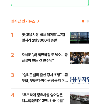
실시간 인기뉴스
1
6
美 고용시장 '급브레이크'…7월
'7
일자리 2만3000개 증발
나…
2
7
오세훈 "與 적반하장 도 넘어…공
[인
급절벽 만든 건 민주당"
인사
3
8
"실리콘밸리 출신 강사 초빙"…금
코스
소
투협, 챗GPT·파이썬 금융 데이터
선 
분석 과정 개설
4
9
“우크라에 정유시설 얻어맞은
'국
러…韓정제유 3만t 긴급 수혈”
에 