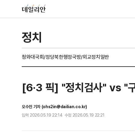
정치
청와대
국회/정당
북한
행정
국방/외교
정치일반
[6·3 픽] "정치검사" vs
오수진 기자 (ohs2in@dailian.co.kr)
입력 2026.05.19 22:14 수정 2026.05.19 22:21