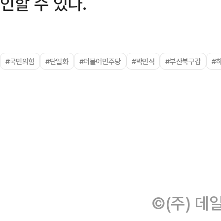
인할 수 있다.
#국민의힘
#단일화
#더불어민주당
#박민식
#부산북구갑
#
©(주) 데