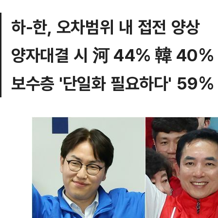
하-한, 오차범위 내 접전 양상
양자대결 시 河 44% 韓 40%
보수층 '단일화 필요하다' 59%