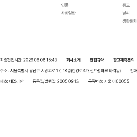
인물
종교
사회일반
날씨
생활문화
최종편집시간: 2026.08.08 15:48
회사소개
편집규약
광고제휴문의
주소 : 서울특별시 용산구 서빙고로 17, 18층(한강로3가,센트럴파크 타워동)
전화 
제호: 데일리안
등록일/발행일: 2005.09.13
등록번호: 서울 아00055