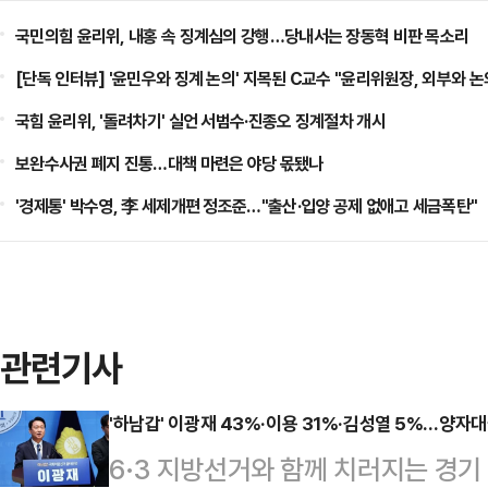
국민의힘 윤리위, 내홍 속 징계심의 강행…당내서는 장동혁 비판 목소리
[단독 인터뷰] '윤민우와 징계 논의' 지목된 C교수 "윤리위원장, 외부와 논
국힘 윤리위, '돌려차기' 실언 서범수·진종오 징계절차 개시
보완수사권 폐지 진통…대책 마련은 야당 몫됐나
'경제통' 박수영, 李 세제개편 정조준…"출산·입양 공제 없애고 세금폭탄"
관련기사
'하남갑' 이광재 43%·이용 31%·김성열 5%…양자
6·3 지방선거와 함께 치러지는 경