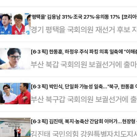
민주당 후보가 오차범위 밖에서 앞서
다.MBC가 코리아리서치에 의뢰해 지
'평택을' 김용남 31%·조국 27%·유의동 17% [코리
경기 평택을 국회의원 재선거 후보 
식으로 진행한 하남갑 후보 지지율 조
후보와 조국 조국혁신당 후보가 오차
용 국민의힘 후보 31%, 김성열 개
리서치가 MBC 의뢰로 16일부터 1
[6·3 픽] 한동훈, 하정우 주식 파킹 의혹 일축에 "이
하겠다'는 적극적 투표층에선 이광재 후
부산 북갑 국회의원 보궐선거에 출마
식으로 조사한 결과 김용남 후보는 31
4%로 이 후보가 우세했다.'지지 여
킹 의혹을 일축한 가운데 한동훈 무
힘 후보는 17%를 기록했다.김재연 
냐'는 질문에…
이 오히려 더 분명해졌다"고 직격했다
[6·3 픽] 박민식, 단일화 가능성 일축…"북구, 한동훈 
후보는 7%를 얻었다.'반드시 투표
부산 북구갑 국회의원 보궐선거에 
우 후보 말이 다 맞다고 치더라도 심
보 33%, 조국 후보 32%로 두 후
단일화 가능성을 일축하며 한동훈 무
약이라고 했다가 베스팅 고문역할 
보로 누구…
야망을 위한 '불쏘시개'가 아니다"라
[6·3 픽] 김진태, 복지·농축산 간담회 이어가…현장형
있고, 친분있는 대표 개인?에게 매
김진태 국민의힘 강원특별자치도지사
스북에 "최근 방송에서 한 후보 측근
이 드러나는 등 검증이 필요하다"고 