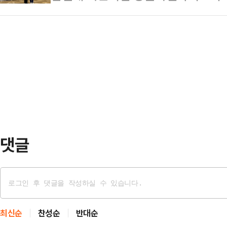
하며 현안 점검에 나섰다.김 후보는 
치공학적 계산이 오가고 있는지 그 
지를 통해 "홍종기 변호…
원사회복지연대 간담회에 참석해 "
후보는 "박민식이 양보해서 한동훈으
분들 중 60세 이상 어르신들에게도
(PK) 지원 유세를 돌며 판세를 키울
27억 원이 투입되던 기존 사업에 4
나오고 있다"며 …
73억 원 규모로 확대하겠다는 구상이
가 60세 이상인 현실에서 행정 편의
"예산이 더 들더라…
댓글
최신순
찬성순
반대순