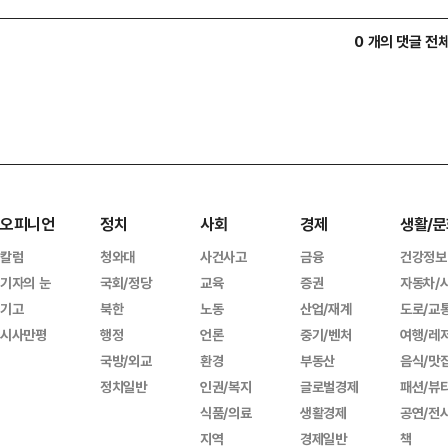
0 개의 댓글 전
오피니언
정치
사회
경제
생활/문
칼럼
청와대
사건사고
금융
건강정보
기자의 눈
국회/정당
교육
증권
자동차/
기고
북한
노동
산업/재계
도로/교
시사만평
행정
언론
중기/벤처
여행/레
국방/외교
환경
부동산
음식/맛
정치일반
인권/복지
글로벌경제
패션/뷰
식품/의료
생활경제
공연/전
지역
경제일반
책