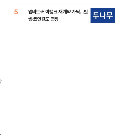
준비 [Now 2.30]
중
5
10
업비트·케이뱅크 재계약 가닥…빗
마사
썸·코인원도 연장
경마
착
후