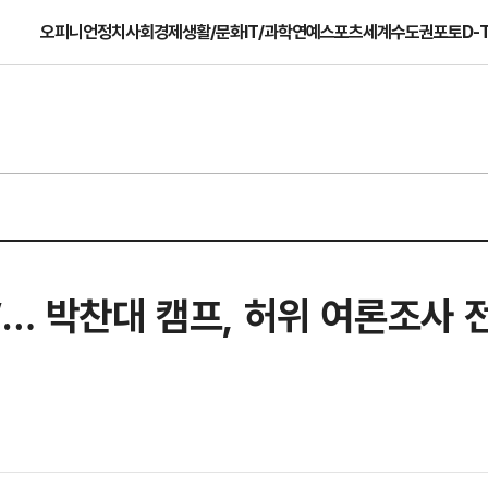
오피니언
정치
사회
경제
생활/문화
IT/과학
연예
스포츠
세계
수도권
포토
D-
”… 박찬대 캠프, 허위 여론조사 