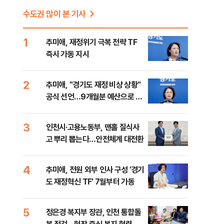
수도권 많이 본 기사
1
추미애, 재정위기 극복 전략 TF
즉시 가동 지시
2
추미애, "경기도 재정 비상 상황"
공식 선언…9개월분 예산으로 민
생사업 중단
3
인천시·고용노동부, 맨홀 질식사
고 뿌리 뽑는다…안전체계 대전환
4
대
추미애, 전원 외부 인사 구성 '경기
도 재정혁신 TF' 7월부터 가동
5
정은경 복지부 장관, 인천 통합돌