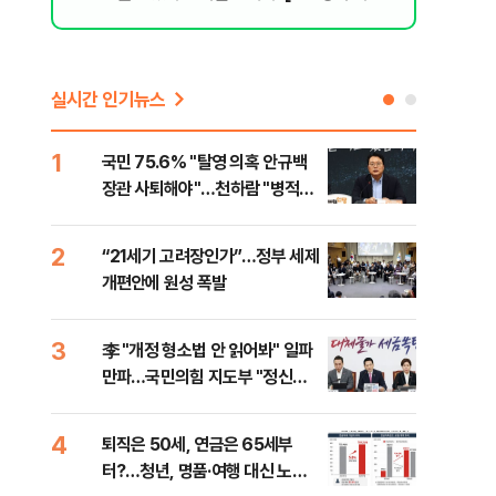
리 헬스]
실시간 인기뉴스
1
6
국민 75.6% "탈영 의혹 안규백
[단
장관 사퇴해야"…천하람 "병적기
허,
록 즉각 공개하라"
2
7
“21세기 고려장인가”…정부 세제
[속
개편안에 원성 폭발
33
3
8
李 "개정 형소법 안 읽어봐" 일파
과거
만파…국민의힘 지도부 "정신세
분?
계 궁금하다"
앞에
4
9
퇴직은 50세, 연금은 65세부
카카
터?…청년, 명품·여행 대신 노후
표 