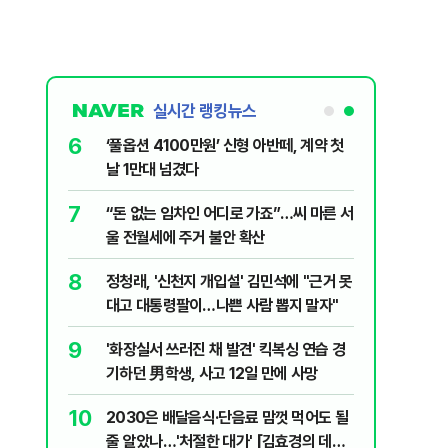
실시간 랭킹뉴스
1
6
"우리가 지지했던 인간들이 이 꼴 만들었
‘풀옵션 
다" 허지웅 일침
날 1만대
2
7
기껏 생수 보냈더니 "화장실 물 떠오른
“돈 없는
다"...日 누리꾼 발언 ‘역풍’
울 전월세
3
8
“21세기 고려장인가”…정부 세제개편안
정청래, 
에 원성 폭발
대고 대통
4
9
국민 75.6% "탈영 의혹 안규백 장관 사퇴
'화장실서
해야"…천하람 "병적기록 즉각 공개하라"
기하던 男
5
10
​"정청래 당선이 차라리 낫다?"…국민의힘
2030은
내부서 나오는 이색 셈법
줄 알았나