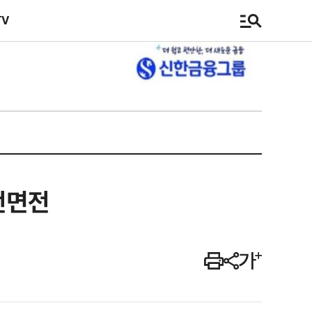
TV
전면전