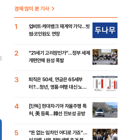
경제 많이 본 기사
1
업비트·케이뱅크 재계약 가닥…빗
썸·코인원도 연장
2
“21세기 고려장인가”…정부 세제
지
개편안에 원성 폭발
3
퇴직은 50세, 연금은 65세부
터?…청년, 명품·여행 대신 노후
준비 [Now 2.30]
4
[단독] 현대차·기아 자율주행 특
허, 美 등록…韓선 진보성 공방
5
“돈 없는 임차인 어디로 가죠”…