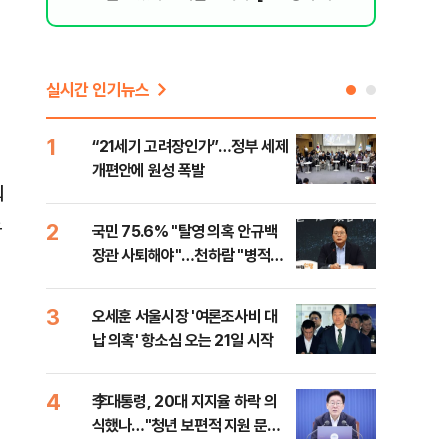
리 헬스]
실시간 인기뉴스
1
6
“21세기 고려장인가”…정부 세제
업비
개편안에 원성 폭발
썸·
뤄
노
2
7
국민 75.6% "탈영 의혹 안규백
'달
장관 사퇴해야"…천하람 "병적기
버리
록 즉각 공개하라"
3
8
오세훈 서울시장 '여론조사비 대
[단
납 의혹' 항소심 오는 21일 시작
허,
4
9
李대통령, 20대 지지율 하락 의
李 
식했나…"청년 보편적 지원 문턱
만파