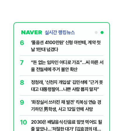
실시간 랭킹뉴스
6
 꼴 만들었
‘풀옵션 4100만원’ 신형 아반떼, 계약 첫
날 1만대 넘겼다
7
 떠오른
“돈 없는 임차인 어디로 가죠”…씨 마른 서
울 전월세에 주거 불안 확산
8
 세제개편안
정청래, '신천지 개입설' 김민석에 "근거 못
대고 대통령팔이…나쁜 사람 뽑지 말자"
9
백 장관 사퇴
'화장실서 쓰러진 채 발견' 킥복싱 연습 경
 공개하라"
기하던 男학생, 사고 12일 만에 사망
10
?"…국민의힘
2030은 배달음식·단음료 맘껏 먹어도 될
줄 알았나…'처절한 대가' [김효경의 데일