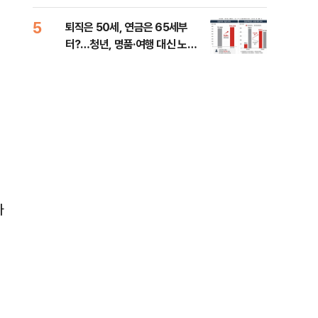
낮춰야"
계 
5
10
퇴직은 50세, 연금은 65세부
SK
터?…청년, 명품·여행 대신 노후
마켓
준비 [Now 2.30]
자