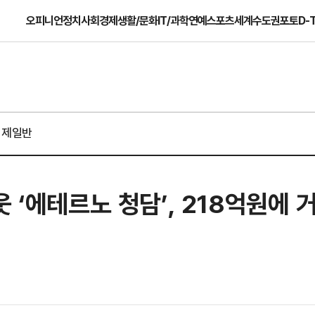
오피니언
정치
사회
경제
생활/문화
IT/과학
연예
스포츠
세계
수도권
포토
D-
경제일반
 ‘에테르노 청담’, 218억원에 