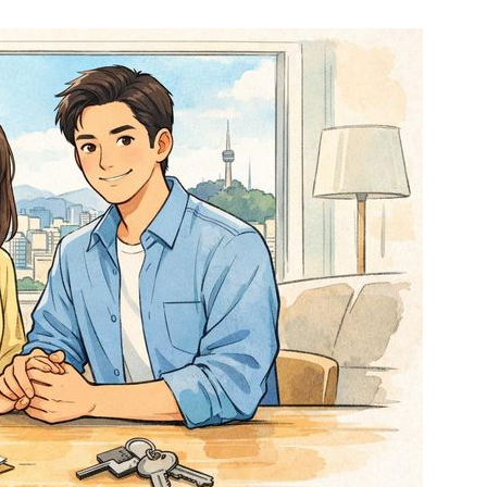
1
"우리가 지지했던 인간들이 이
다" 허지웅 일침
2
기껏 생수 보냈더니 "화장실 물
다"...日 누리꾼 발언 ‘역풍’
3
“21세기 고려장인가”…정부
에 원성 폭발
4
국민 75.6% "탈영 의혹 안규
해야"…천하람 "병적기록 즉각
5
​"정청래 당선이 차라리 낫다
내부서 나오는 이색 셈법