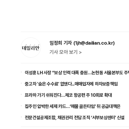
임정희 기자 (1jh@dailian.co.kr)
기사 모아 보기 >
이성훈 LH 사장 “보상 인력 대폭 충원…논현동 서울본부도 주
중고차 '숨은 수수료' 없앤다...매매업자에 하자보증책임
프라하 가기 쉬워진다…체코 항공편 주 10회로 확대
집주인 압박한 세제 카드…‘매물 골든타임’ 뒤 공급대책은
전문건설공제조합, 채권관리 전담 조직 ‘서부보상센터’ 신설