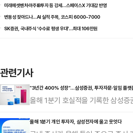
미래에셋벤처·아주IB투자 등 강세…스페이스X 기대감 반영
변동성 잦아드나…AI 실적 주목, 코스피 6000~7000
SK증권, 국내주식 ‘수수료 평생 우대’…최대 106만원
관련기사
"3년간 400% 성장"…삼성증권, 투자자문·일임 플랫
올해 1분기 호실적을 기록한 삼성증
성장세를 거듭하고 있는 것으로 파악
플랫폼 사업에서 지난달 27일 기준,
올해 1분기 개인 투자자, 삼성전자에 울고 웃엇다