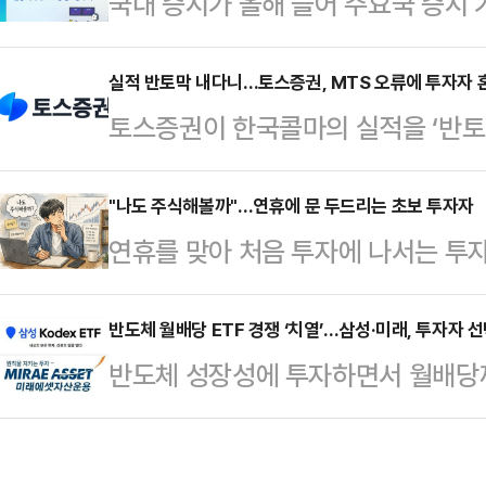
국내 증시가 올해 들어 주요국 증시 
지난 2023년 5000억원 수준에서 
운데 개인 투자자 성과에 관심이 모인
다.삼성증권 측은 "국내 자산관리시
내 주식을 매도한 개인 투자자 성과를
실적 반토막 내다니…토스증권, MTS 오류에 투자자 
장 잠재력을 입증했다"며 "성과의 
토스증권이 한국콜마의 실적을 ‘반토
것으로 나타났다.수익 고객의 평균 
됐던 전문적인 자산관리 서비스를 일
란을 겪는 일이 발생했다.8일 금융
은 10명 중 2명은 평균 496만원을
다"고 강조했다.해당…
트레이딩시스템(MTS) 내 한국콜마의
"나도 주식해볼까"…연휴에 문 두드리는 초보 투자자
균 수익이 692만원으로 가장 컸다.
연휴를 맞아 처음 투자에 나서는 투
별도 기준(모회사 기준) 실적으로 
이란 전쟁 여파로 3월에는 398만원
증권사들이 각종 혜택을 앞세운 신규
해 1분기 연결 기준 매출이 전년 동기
실…
에 따르면, 코스피·코스닥 합산 일평균
반도체 월배당 ETF 경쟁 ‘치열’…삼성·미래, 투자자 
기 최대 매출이다. 같은 기간 영업이익
반도체 성장성에 투자하면서 월배당까
억원 수준에서 올해 4월 41조900
하지만 토스증권 MTS에서 한국콜마의
상장지수펀드(ETF)가 매력적인 투
약 3배 증가한 수준이다.최근 코스피
원으로, 영업…
삼성자산운용과 미래에셋자산운용이 
하는 등 상승 흐름이 이어지면서 개