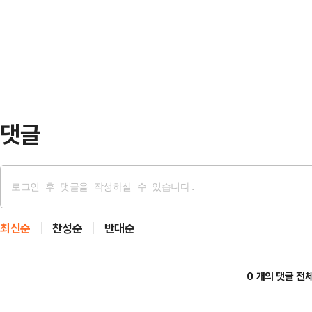
다.삼성자산운용은 ‘안정적 분배’를,
다.특히 '월급만으로는 자산 형성이 
구하는 전략이다.8일 한국거래소에 
중심으로 투자…
‘KODEX 반도체타겟위클리커버드
21일에는 미래에셋자산운용의 ‘TIG
장했다.두 ETF 모두 반도체 대표 …
댓글
최신순
찬성순
반대순
0 개의 댓글 전