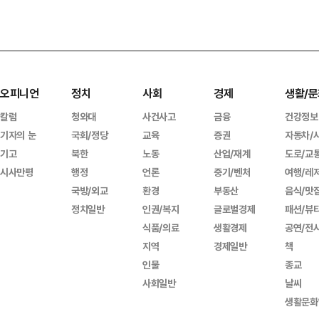
오피니언
정치
사회
경제
생활/문
칼럼
청와대
사건사고
금융
건강정보
기자의 눈
국회/정당
교육
증권
자동차/
기고
북한
노동
산업/재계
도로/교
시사만평
행정
언론
중기/벤처
여행/레
국방/외교
환경
부동산
음식/맛
정치일반
인권/복지
글로벌경제
패션/뷰
식품/의료
생활경제
공연/전
지역
경제일반
책
인물
종교
사회일반
날씨
생활문화