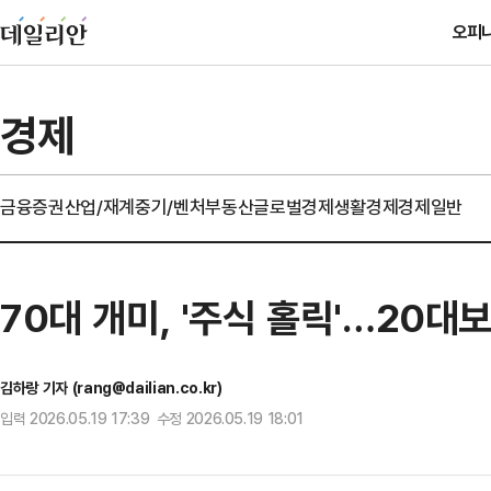
오피
경제
금융
증권
산업/재계
중기/벤처
부동산
글로벌경제
생활경제
경제일반
70대 개미, '주식 홀릭'…20대
김하랑 기자 (rang@dailian.co.kr)
입력 2026.05.19 17:39 수정 2026.05.19 18:01