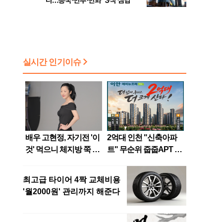
나…흥국·한투·한화 '3색 셈법'
태