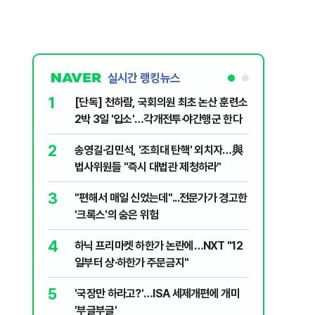
실시간 랭킹뉴스
1
6
[단독] 천하람, 국회의원 최초 논산 훈련소
[영상] 
2박 3일 '입소'…각개전투·야간행군 한다
진 日 의
2
7
송영길·김민석, '조희대 탄핵' 외치자…與
[단독 인
법사위원들 "즉시 대법관 제청하라"
된 C교수
된 행위"
3
8
"편해서 매일 신었는데"...전문가가 경고한
YG 사옥
'크록스'의 숨은 위험
체포…일
4
9
하닉 프리마켓 하한가 논란에…NXT "12
폭염 중대
일부터 상·하한가 주문금지"
일 최저 
5
10
'국장만 하라고?'…ISA 세제개편에 개미
송영길, 
'부글부글'
히려 이인