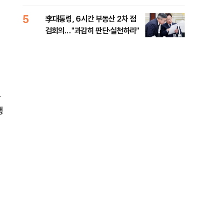
외부
5
10
李대통령, 6시간 부동산 2차 점
이란
검회의…"과감히 판단·실천하라"
호르
은
행