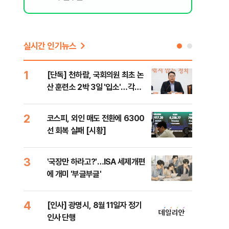
실시간 인기뉴스
1
6
[단독] 천하람, 국회의원 최초 논
[단
산 훈련소 2박 3일 '입소'…각개
1%
전투·야간행군 한다
2
7
코스피, 외인 매도 전환에 6300
[내
선 회복 실패 [시황]
나기
령
3
8
'국장만 하라고?'…ISA 세제개편
[현
에 개미 '부글부글'
중 
는 
4
9
에
[인사] 광명시, 8월 11일자 정기
[단
인사 단행
의'