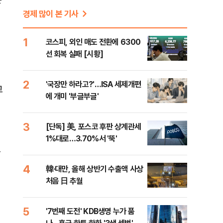
경제 많이 본 기사
1
코스피, 외인 매도 전환에 6300
선 회복 실패 [시황]
2
'국장만 하라고?'…ISA 세제개편
고
에 개미 '부글부글'
3
[단독] 美, 포스코 후판 상계관세
1%대로…3.70%서 '뚝'
도
4
韓·대만, 올해 상반기 수출액 사상
처음 日 추월
5
'7번째 도전' KDB생명 누가 품