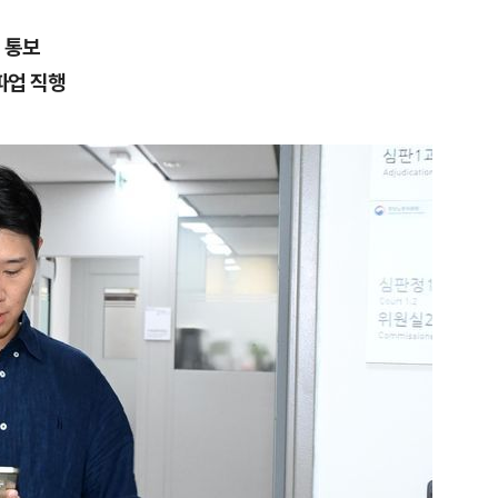
 통보
파업 직행