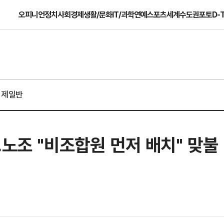
오피니언
정치
사회
경제
생활/문화
IT/과학
연예
스포츠
세계
수도권
포토
D-
경제일반
…노조 "비조합원 먼저 배치" 맞불