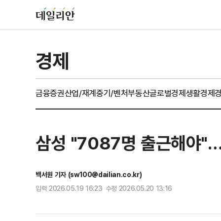
경제
금융
증권
산업/재계
중기/벤처
부동산
글로벌경제
생활경제
삼성 "7087명 출근해야"
백서원 기자 (sw100@dailian.co.kr)
입력 2026.05.19 16:23 수정 2026.05.20 13:16