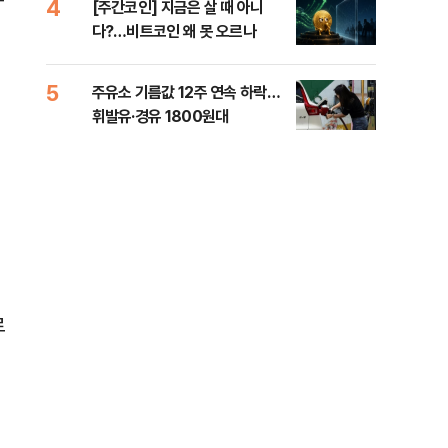
4
9
[주간코인] 지금은 살 때 아니
‘탄
다?…비트코인 왜 못 오르나
“유
5
10
주유소 기름값 12주 연속 하락…
'속
휘발유·경유 1800원대
6시
타개
지
로