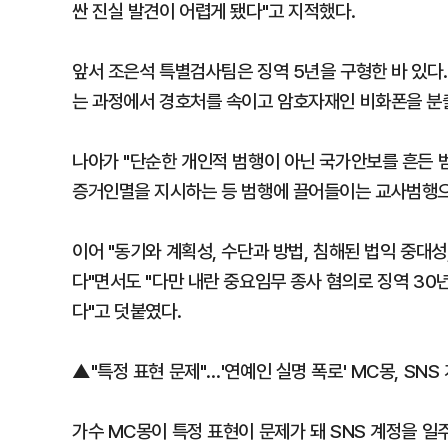
싼 진실 발견이 어렵게 됐다"고 지적했다.
앞서 조은석 특별검사팀은 징역 5년을 구형한 바 있다
는 과정에서 경호처를 속이고 암호자재인 비화폰을 분출
나아가 "단순한 개인적 범행이 아닌 국가안보를 흔든 
증거인멸을 지시하는 등 범행에 끌어들이는 교사범행으
이어 "동기와 계획성, 수단과 방법, 침해된 법익 중대
다"면서도 "다만 내란 중요임무 종사 혐의로 징역 30
다"고 덧붙였다.
▲"특정 표현 문제"…'연예인 실명 폭로' MC몽, SNS
가수 MC몽이 특정 표현이 문제가 돼 SNS 계정을 일