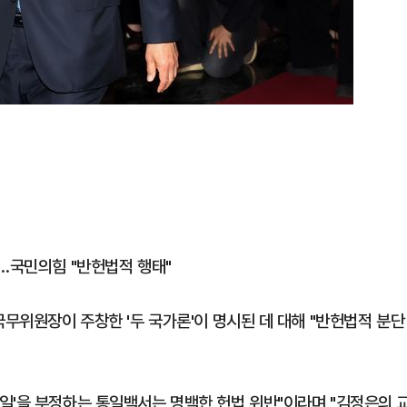
파…국민의힘 "반헌법적 행태"
국무위원장이 주창한 '두 국가론'이 명시된 데 대해 "반헌법적 분단
일'을 부정하는 통일백서는 명백한 헌법 위반"이라며 "김정은의 