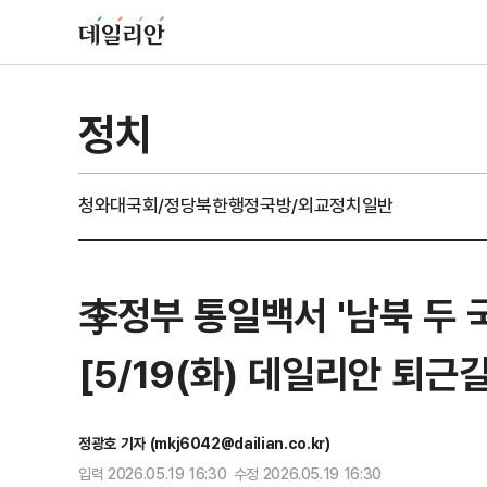
정치
청와대
국회/정당
북한
행정
국방/외교
정치일반
李정부 통일백서 '남북 두 
[5/19(화) 데일리안 퇴근
정광호 기자 (mkj6042@dailian.co.kr)
입력 2026.05.19 16:30 수정 2026.05.19 16:30