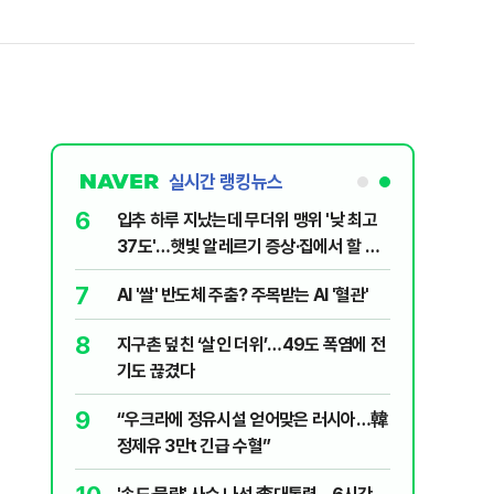
실시간 랭킹뉴스
1
6
호르무즈 뒤흔드는 이란 강경파…“합의해
입추 하루
도 또 뒤집힌다”
37도'…
있는 치료
2
7
송영길·김민석, '조희대 탄핵' 외치자…與
AI '쌀'
법사위원들 "즉시 대법관 제청하라"
8
지구촌 덮
3
‘탄약 고갈 보도’에 격노한 트럼프 “유출자
기도 끊
색출하라”
9
“우크라
4
[주간코인] 지금은 살 때 아니다?…비트코
정제유 3
인 왜 못 오르나