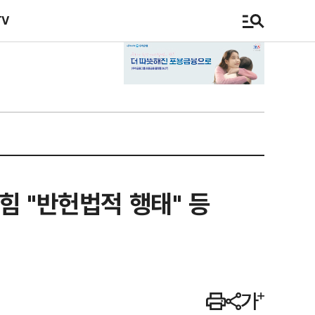
TV
힘 "반헌법적 행태" 등