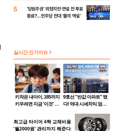
5
'당원주권' 외쳤지만 연설 전 투표
종료?…민주당 전대 '룰의 역설'
게