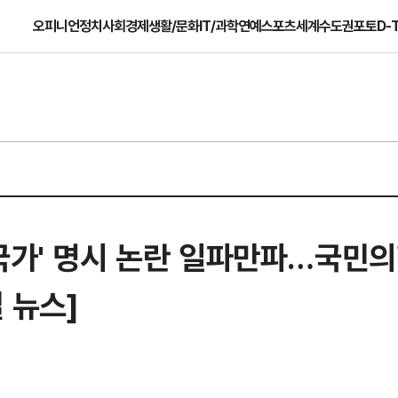
오피니언
정치
사회
경제
생활/문화
IT/과학
연예
스포츠
세계
수도권
포토
D-
국가' 명시 논란 일파만파…국민의
길 뉴스]