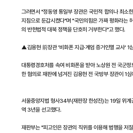
그러면서 "정동영 통일부 장관은 국민적 합의나 최소한
지침으로 둔갑시켰다"며 "국민의힘은 가짜 평화라는 허
의 반헌법적 대북 정책을 단호히 거부한다"고 했다.
▲김용현 前장관 '비화폰 지급·계엄 증거인멸 교사' 1심
대통령경호처를 속여 비화폰을 받아 노상원 전 국군정보
한 혐의로 재판에 넘겨진 김용현 전 국방부 장관이 1심
서울중앙지법 형사34부(재판장 한성진)는 19일 위계공
역 3년을 선고했다.
재판부는 "피고인은 장관의 직위를 이용해 범행을 저질