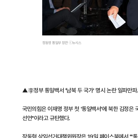
정동영 통일부 장관 ⓒ뉴시스
▲李정부 통일백서 '남북 두 국가' 명시 논란 일파만
국민의힘은 이재명 정부 첫 '통일백서'에 북한 김정은 
선언"이라고 규탄했다.
장동혁 상임선거대책위원장은 19일 페이스북에서 "'통