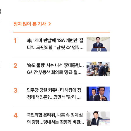
일
부
정치 많이 본 기사
1
李, '개미 반발'에 'ISA 개편안' 질
타?…국민의힘 "'남 탓 쇼' 멈춰
라"
시
2
'속도·물량' 사수 나선 李대통령…
6시간 부동산 회의로 '공급 절벽'
타개 총력전
3
민주당 당원 커뮤니티 해킹에 정
청래 책임론?…김민석 "관리 무
징
능 바로 잡아야"
4
국민의힘 윤리위, 내홍 속 징계심
의 강행…당내서는 장동혁 비판
목소리