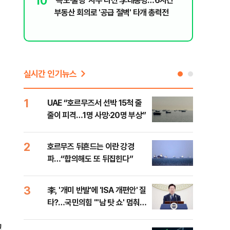
10
'속도·물
5
UAE “호르무즈서 선박 15척 줄줄이 피
부동산 회
격…1명 사망·20명 부상”
실시간 인기뉴스
1
6
UAE “호르무즈서 선박 15척 줄
이란
줄이 피격…1명 사망·20명 부상”
의…
다"
2
7
호르무즈 뒤흔드는 이란 강경
‘3
파…“합의해도 또 뒤집힌다”
공기
3
8
李, '개미 반발'에 'ISA 개편안' 질
이란
타?…국민의힘 "'남 탓 쇼' 멈춰
호르
라"
교