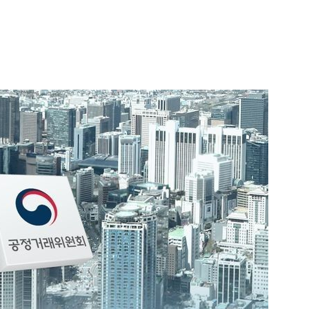
1
“다시 시청으로” 김선태에게 
충주시장의 재치 있는 제안…추
개
2
"숙련된 모습" 통영 60대女 
제로 갈 가능성 있나…범인의 
3
1236회 로또 1등 당첨번호
'12·18·21·29·34·38'번…
어디?
4
"출근길에 우연히 복권 샀는데…
원 당첨자 사연은?
5
경찰, 드라마 '김부장' 제작사
자본시장법 위반 의혹