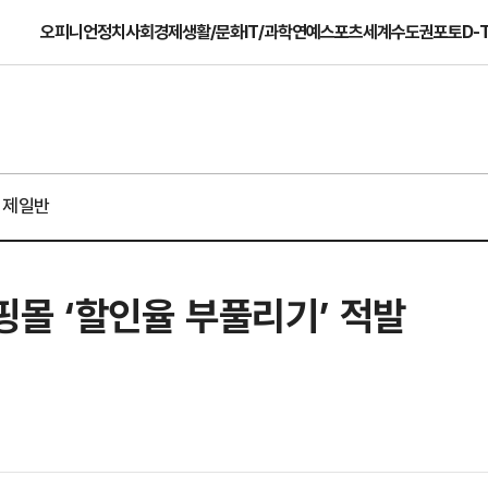
오피니언
정치
사회
경제
생활/문화
IT/과학
연예
스포츠
세계
수도권
포토
D-
경제일반
몰 ‘할인율 부풀리기’ 적발