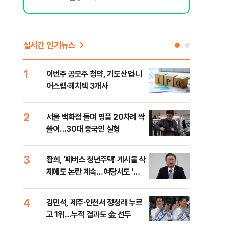
실시간 인기뉴스
1
6
이번주 공모주 청약, 기도산업·니
李,
어스랩·해치텍 3개사
국민
李 
2
7
서울 백화점 돌며 명품 20차례 싹
[단
쓸이…30대 중국인 실형
1%
3
8
황희, '폐버스 청년주택' 게시물 삭
정청
제에도 논란 계속…여당서도 '내
판"
로남불' 비판
민석
4
9
김민석, 제주·인천서 정청래 누르
[속
고 1위…누적 결과도 金 선두
선거