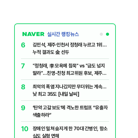
실시간 랭킹뉴스
6
전한 40세
김민석, 제주·인천서 정청래 누르고 1위…
천 2000
누적 결과도 金 선두
7
살인사건, 미
"정청래, 李 모욕에 침묵" vs "금도 넘지
실체는?
말라"…친명-친청 최고위원 후보, 제주서
격돌
8
최악의 폭염 지나갔지만 무더위는 계속…
1등 당첨지역
낮 최고 35도 [내일 날씨]
9
" 1등 5억
‘탄약 고갈 보도’에 격노한 트럼프 “유출자
색출하라”
10
 회장 수사…
장애인 밀쳐 숨지게 한 70대 간병인, 항소
심도 실형 면해