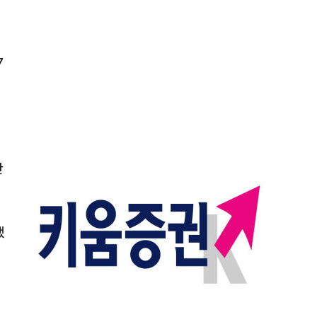
7
안
했