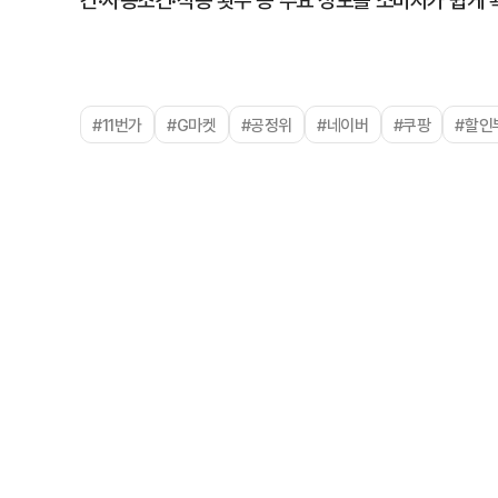
간·사용조건·적용 횟수 등 주요 정보를 소비자가 쉽게 
#11번가
#G마켓
#공정위
#네이버
#쿠팡
#할인