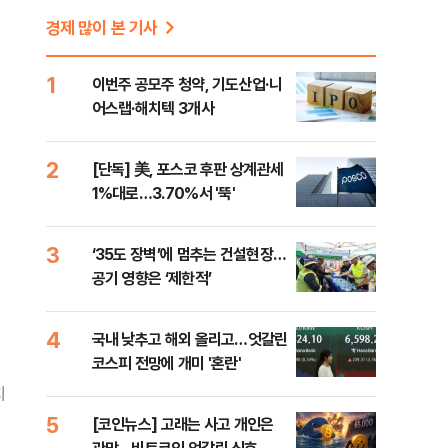
경제 많이 본 기사
1
이번주 공모주 청약, 기도산업·니
어스랩·해치텍 3개사
2
[단독] 美, 포스코 후판 상계관세
1%대로…3.70%서 '뚝'
3
‘35도 장벽’에 멈추는 건설현장…
공기 영향은 ‘제한적’
4
국내 낮추고 해외 올리고…엇갈린
코스피 전망에 개미 '혼란'
지
5
[코인뉴스] 고래는 사고 개인은