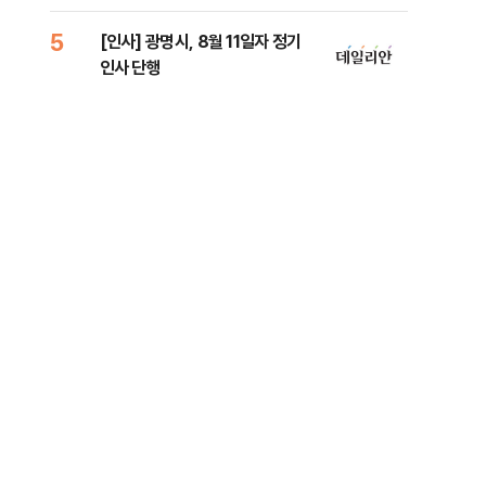
리
5
10
[인사] 광명시, 8월 11일자 정기
"정
인사 단행
도 
원 