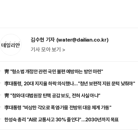
김수현 기자 (water@dailian.co.kr)
기사 모아 보기 >
靑 "형소법 개정안 관련 국민 불편 예방하는 방안 마련"
李대통령, 20대 지지율 하락 의식했나…"청년 보편적 지원 문턱 낮춰야"
靑 "청와대 대법원장 탄핵 공감 보도, 전혀 사실 아냐"
李대통령 "비상한 각오로 폭염·가뭄 전방위 대응 체계 가동"
한성숙 총리 "AI로 교통사고 30% 줄인다"…2030년까지 목표