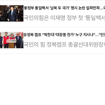
민의 안전이 급박하게 위협받을 경우,
받는다”며 “인천 경제를 실제로 성
지만 현행법은…
절차를 획기적으로 단축하는 법안이
李정부 통일백서 '남북 두 국가' 명시 논란 일파만파…
밝혔다.이날 간담회에는 박주봉 회장
국민의힘은 이재명 정부 첫 '통일백
미애 의원(국민의힘·부산 해운대을, 
자·소상공인 단체 관계자들이 참석해
'두 국가론'이 명시된 데 대해 "반
물·적치물 등으로 인해 보행자의 안
방안 등이 담긴 정책 제안서…
임선거대책위원장은 19일 페이스북에
유정복 캠프 “박찬대 ‘대장동 찬가’ 누구 지시냐”…“인
있는 경우, 행정청이 보다 신속하게 
국민의 힘 정복캠프 총괄선대위원장이
한 헌법 위반"이라며 "김정은의 교시
정대집행법 일부개정법률안'을 19일
관련해 “배후와 책임 소재를 대통령
판했다.장 위원장은 "북한 인권은 
정상 의무 불이행…
다.정 위원장은 19일 캠프에서 기자
은 김정은이 바라는 대로 '북향민'으
란이 하나같이 같은 방식으로 반복되
현황도, 유엔안전보장이사회 대북 제
재외동포청 이전 논란, 인천공항공사 
"이재명은 헌법을 …
수사 대상 사건인 대장동 개발까지 
그는 “민감한 사안을 먼저 던져놓고 