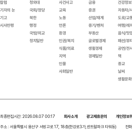
칼럼
청와대
사건사고
금융
건강정보
기자의 눈
국회/정당
교육
증권
자동차/
기고
북한
노동
산업/재계
도로/교
시사만평
행정
언론
중기/벤처
여행/레
국방/외교
환경
부동산
음식/맛
정치일반
인권/복지
글로벌경제
패션/뷰
식품/의료
생활경제
공연/전
지역
경제일반
책
인물
종교
사회일반
날씨
생활문화
최종편집시간: 2026.08.07 00:17
회사소개
광고제휴문의
개인정보
주소 : 서울특별시 용산구 서빙고로 17, 18층(한강로3가,센트럴파크 타워동)
전화 