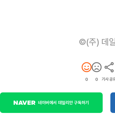
©(주) 데
기사 공
0
0
네이버에서 데일리안 구독하기