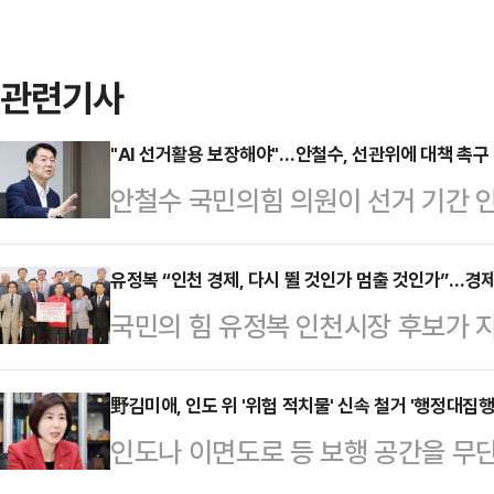
관련기사
"AI 선거활용 보장해야"…안철수, 선관위에 대책 촉구
안철수 국민의힘 의원이 선거 기간 인
제를 완화해달라고 촉구했다.안철수 
는 AI 혁명의 한복판에 서 있으나, 
유정복 “인천 경제, 다시 뛸 것인가 멈출 것인가”…경
국민의 힘 유정복 인천시장 후보가 
제가 미래 기술의 활용을 막고 있다
증된 성장 전략을 이어가느냐, 다시
선거일 전 90일부터 AI를 활용한 
있다”며 경제 리더십을 강조했다.유
野김미애, 인도 위 '위험 적치물' 신속 철거 '행정대집
또는 게시를 제한하는 내용이 담겨있
인도나 이면도로 등 보행 공간을 무
린 인천상공회의소 정책간담회에서 “
협하는 허위조작 정보와 악의적 딥페