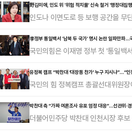
野김미애, 인도 위 '위험 적치물' 신속 철거 '행정대집
인도나 이면도로 등 보행 공간을 무
민의 안전이 급박하게 위협받을 경우,
절차를 획기적으로 단축하는 법안이
李정부 통일백서 '남북 두 국가' 명시 논란 일파만파…
국민의힘은 이재명 정부 첫 '통일백
미애 의원(국민의힘·부산 해운대을, 
'두 국가론'이 명시된 데 대해 "반
물·적치물 등으로 인해 보행자의 안
임선거대책위원장은 19일 페이스북에
유정복 캠프 “박찬대 ‘대장동 찬가’ 누구 지시냐”…“인
있는 경우, 행정청이 보다 신속하게 
국민의 힘 정복캠프 총괄선대위원장이
한 헌법 위반"이라며 "김정은의 교시
정대집행법 일부개정법률안'을 19일
관련해 “배후와 책임 소재를 대통령
판했다.장 위원장은 "북한 인권은 
정상 의무 불이행…
다.정 위원장은 19일 캠프에서 기자
박찬대 측 “가짜 여론조사 유포 엄정 대응”…선관위·경
은 김정은이 바라는 대로 '북향민'으
더불어민주당 박찬대 인천시장 후보
란이 하나같이 같은 방식으로 반복되
현황도, 유엔안전보장이사회 대북 제
른바 ‘가짜 여론조사’ 이미지에 대해
재외동포청 이전 논란, 인천공항공사 
"이재명은 헌법을 …