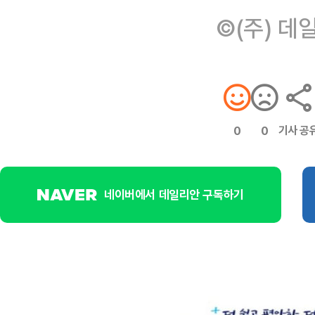
©(주) 데
기사 공
0
0
네이버에서 데일리안 구독하기