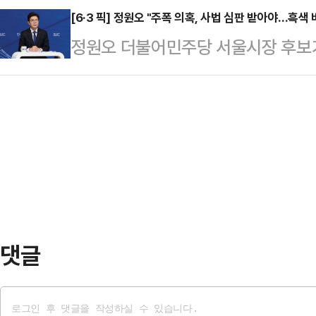
프 측은 “해당 자료가 실제 조사 
[6·3 픽] 정원오 "주폭 의혹, 사법 심판 받아야…흑색 
수사 대상 사건인 대장동 개발까지 
정원오 더불어민주당 서울시장 후보가
하고 있다”며 선거관리위원회와 경찰에
그는 “민감한 사안을 먼저 던져놓고 
로 불거졌다는 의혹에 대해 "선거가 
찬캠프’는 “최근 SNS(사회관계망
고 반발이 커지면…
바람직한 태도가 아니다"라고 지적했
등에서 인천시장 선거 판세를 분석한
송회관에서 열린 한국방송기자클럽 초
유되고 있다”고 주장했다.해당 게시
사를 보면 종합적으로 판단할 수 있
준이라는 내용과 함께…
이 크게 실망할 것"이라며 이같이 말
심판을 받아야 한다고 생각한다"며 "
다"고 강조했다.'주…
댓글