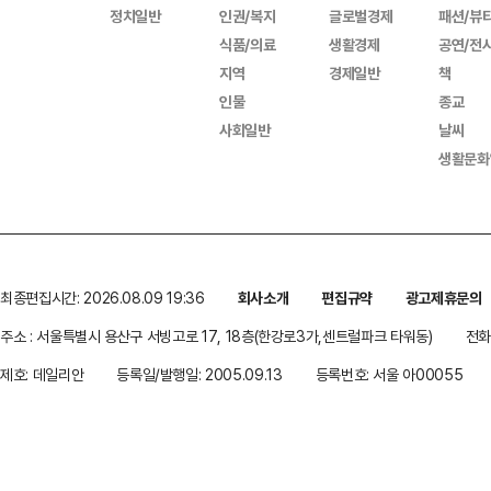
정치일반
인권/복지
글로벌경제
패션/뷰
식품/의료
생활경제
공연/전
지역
경제일반
책
인물
종교
사회일반
날씨
생활문화
최종편집시간: 2026.08.09 19:36
회사소개
편집규약
광고제휴문의
주소 : 서울특별시 용산구 서빙고로 17, 18층(한강로3가,센트럴파크 타워동)
전화 
제호: 데일리안
등록일/발행일: 2005.09.13
등록번호: 서울 아00055