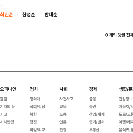
최신순
찬성순
반대순
0 개의 댓글 전
오피니언
정치
사회
경제
생활/문
칼럼
청와대
사건사고
금융
건강정보
기자의 눈
국회/정당
교육
증권
자동차/
기고
북한
노동
산업/재계
도로/교
시사만평
행정
언론
중기/벤처
여행/레
국방/외교
환경
부동산
음식/맛