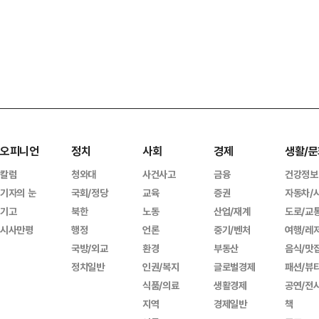
오피니언
정치
사회
경제
생활/문
칼럼
청와대
사건사고
금융
건강정보
기자의 눈
국회/정당
교육
증권
자동차/
기고
북한
노동
산업/재계
도로/교
시사만평
행정
언론
중기/벤처
여행/레
국방/외교
환경
부동산
음식/맛
정치일반
인권/복지
글로벌경제
패션/뷰
식품/의료
생활경제
공연/전
지역
경제일반
책