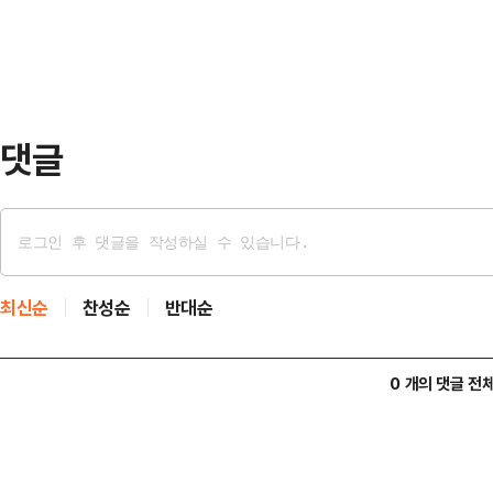
무부는 포스코가 미국으로 수출한 탄소 
후보 44%, 박…
대해 상계관세 부과를 최종 확정했다
을 통해 포스코가 조사 대상 기간(202
정…
댓글
최신순
찬성순
반대순
0 개의 댓글 전