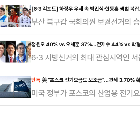
지원을 확대하겠다는 취지다.17일 
[6·3 리포트] 하정우 우세 속 박민식·한동훈 셈법 복
로벌 인수합병(M&A), 인공지능(AI
부산 북구갑 국회의원 보궐선거의 승
2차 지급 대상자는 소득 하위 70%
양한 미래 사업 영역에 대입해 환산했
가 꼽히고 있지만 정치권에서는 가
을 기준으로 정해졌다.외벌이 가구 중
나타났다. 결국 3자 구도로 선거가 
정원오 40% vs 오세훈 37%…전재수 44% vs 박
▲2인 가구 14만 원 ▲3인 가구 2
6·3 지방선거의 최대 관심지역인 
를 달리고 있는 하정우 더불어민주당
원금을 받는다.지역가입자는 ▲1인 가
당과 국민의힘 후보가 초접전을 벌이
이 나온다.여론조사 기관인 '여론조사 
가구 …
다.여론조사 기관 메트릭스가 조선일보
단독
美 "포스코 전기요금도 보조금"…관세 3.70% 
100% ARS 방식으로 설문한 결과
미국 정부가 포스코의 산업용 전기요
권자 800명을 대상으로 무선 10
궐선거 3파전에서 하정우 민주당 후보
사실상 ‘보조금’으로 판단하고 상계관
결과, 서울시장 후보 지지도는 정원오
32.2%의 지지를 …
철강업계가 적용받는 전기요금·탄소정
후보가 37%를 기록했다. 정원오 후
있다는 분석이 나온다.19일 철강업계
3%p로, 오차범위(±3.5%p) 내