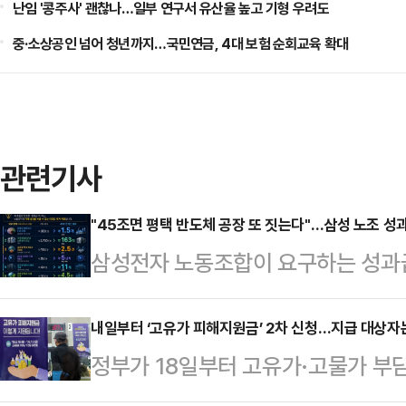
난임 '콩주사' 괜찮나…일부 연구서 유산율 높고 기형 우려도
중·소상공인 넘어 청년까지…국민연금, 4대 보험 순회교육 확대
관련기사
"45조면 평택 반도체 공장 또 짓는다"…삼성 노조 
삼성전자 노동조합이 요구하는 성과급 
투자 관점에서 환산한 비교 자료가 
순한 비용이 아니라, 글로벌 기술 경
내일부터 ‘고유가 피해지원금’ 2차 신청…지급 대상자
정부가 18일부터 고유가·고물가 부담
금 규모라는 점을 시각적으로 보여준다
작한다.중동 전쟁에 따른 유가 상승
니티 등에 따르면 해당 자료는 45조