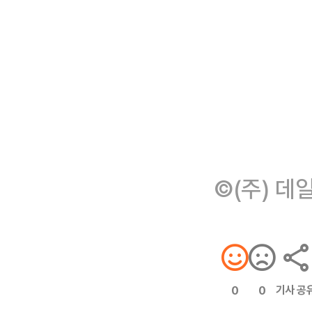
©(주) 데
기사 공
0
0