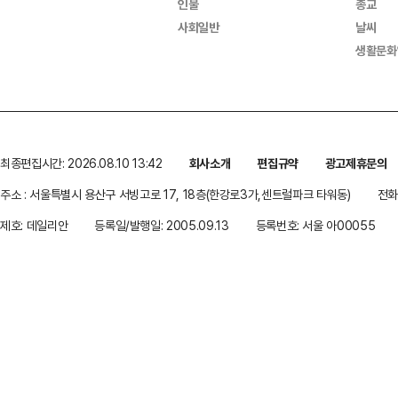
인물
종교
사회일반
날씨
생활문화
최종편집시간: 2026.08.10 13:42
회사소개
편집규약
광고제휴문의
주소 : 서울특별시 용산구 서빙고로 17, 18층(한강로3가,센트럴파크 타워동)
전화 
제호: 데일리안
등록일/발행일: 2005.09.13
등록번호: 서울 아00055