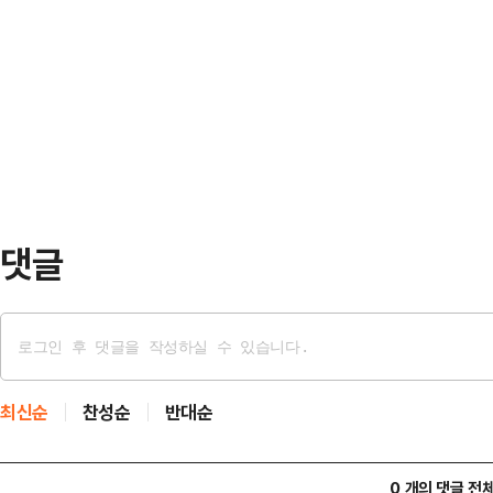
통신에 따르면 에스마일 바가이 이란
은 검찰과 국방부 등 관계 기관과 
핑에서 “해당 사건의 배후가 누군지 
있다.사건이 발생한 테우이칭고는 내
조사하겠다”며 “역내 일부 세력이 의
이 열리는…
짜 깃발 작전일 가능성을 배제해선 안
군이나 제3자가 공격한 것처럼 꾸미
과거 실제로 그런…
댓글
최신순
찬성순
반대순
0 개의 댓글 전