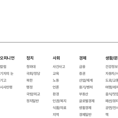
오피니언
정치
사회
경제
생활/문
칼럼
청와대
사건사고
금융
건강정보
기자의 눈
국회/정당
교육
증권
자동차/
기고
북한
노동
산업/재계
도로/교
시사만평
행정
언론
중기/벤처
여행/레
국방/외교
환경
부동산
음식/맛
정치일반
인권/복지
글로벌경제
패션/뷰
식품/의료
생활경제
공연/전
지역
경제일반
책