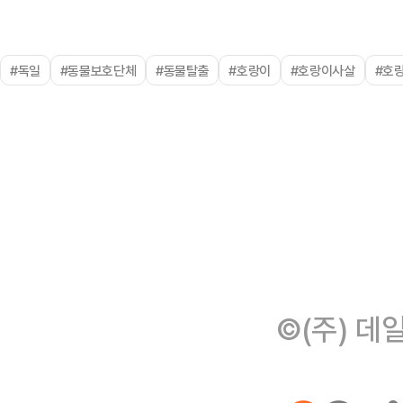
#독일
#동물보호단체
#동물탈출
#호랑이
#호랑이사살
#호
©(주) 데