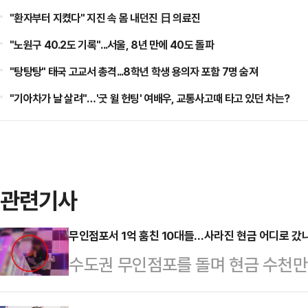
"환자부터 지켰다" 지진 속 몸 내던진 日 의료진
"노원구 40.2도 기록"...서울, 8년 만에 40도 돌파
"탕탕탕" 태국 고교서 총격...8학년 학생 용의자 포함 7명 숨져
"기아차가 날 살려"…'굿 윌 헌팅' 여배우, 교통사고때 타고 있던 차는?
관련기사
무인점포서 1억 훔친 10대들…사라진 현금 어디로 갔
수도권 무인점포를 돌며 현금 수천만
에 붙잡히고도 또 다시 범행을 이어