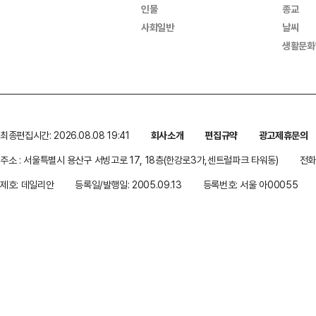
인물
종교
사회일반
날씨
생활문화
최종편집시간: 2026.08.08 19:41
회사소개
편집규약
광고제휴문의
주소 : 서울특별시 용산구 서빙고로 17, 18층(한강로3가,센트럴파크 타워동)
전화 
제호: 데일리안
등록일/발행일: 2005.09.13
등록번호: 서울 아00055